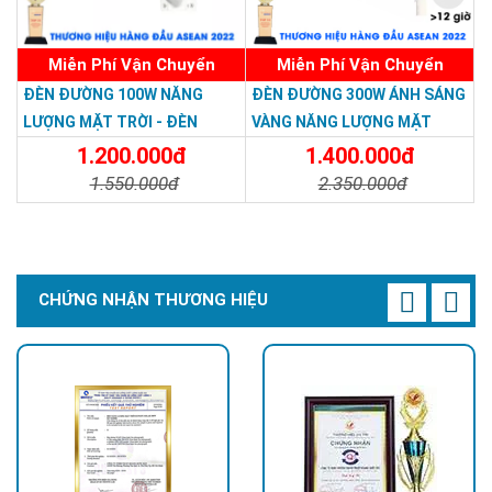
Miễn Phí Vận Chuyển
Miễn Phí Vận Chuyển
ĐÈN ĐƯỜNG 100W NĂNG
ĐÈN ĐƯỜNG 300W ÁNH SÁNG
LƯỢNG MẶT TRỜI - ĐÈN
VÀNG NĂNG LƯỢNG MẶT
ĐƯỜNG NĂNG LƯỢNG MẶT
TRỜI - Solar Light 300W
1.200.000đ
1.400.000đ
TRỜI 100W GIÁ RẺ - Solar
1.550.000đ
2.350.000đ
Light 100W
Chi Tiết
Đặt Mua
Chi Tiết
Đặt Mua
CHỨNG NHẬN THƯƠNG HIỆU