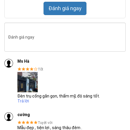
Đánh giá ngay
Đánh giá ngay
Ms Hà
Tốt
SẢN PHẨM CHẤT LƯỢNG - DỊCH VỤ TIN DÙNG LẦN VII - 2020
Đèn trụ cổng gắn gọn, thẩm mỹ, độ sáng tốt.
Trả lời
Đặc điểm nổi bật nhất của đèn chính là khả sử dụng không tốn
cường
điện, không cần phải đi dây điện, thiết kế nguồn điện mới, tiết
Tuyệt vời
kiệm được rất nhiều chi phí và thơi gian để lắp đèn. Thêm vào
Mẫu đẹp , tiện lợi , sáng thâu đêm .