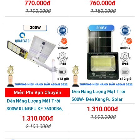
Nhôm Đúc
Năm
770.000đ
760.000đ
1.190.000đ
1.150.000đ
Chi Tiết
Đặt Mua
Chi Tiết
Đặt Mua
37%
34%
Đèn Năng Lượng Mặt Trời
Miễn Phí Vận Chuyển
500W- Đèn KungFu Solar
Đèn Năng Lượng Mặt Trời
Năng Lượng Mặt Trời 500W,IP
1.310.000đ
300W KUNGFU KF 76300B6,
67 Loại Lớn
1.990.000đ
IP68, Bảng Giá 2026
1.310.000đ
2.100.000đ
Chi Tiết
Đặt Mua
Chi Tiết
Đặt Mua