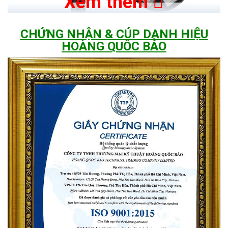
Xem thêm
CHỨNG NHẬN & CÚP DANH HIỆU
HOÀNG QUỐC BẢO
Phần đầu của đèn được thiết kế 5 bóng đèn lắp đặt xen
kẽ, giúp ánh sáng tỏa đều ra xung quanh
Trong mỗi 5 bóng đèn bao gồm 400 mắt Led siêu sáng,
loại cao cấp nhất giúp tiết kiệm năng lượng và đem lại
ánh sáng có độ sáng cao, đặc biệt không xảy ra tình
trạng bị chớp, tắt.