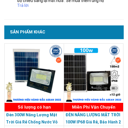
độ chiếu sáng lạ mắt nữa . Sẽ mua thêm ủng hộ
Trả lời
SẢN PHẨM KHÁC
35%
33%
Số lượng có hạn
Miễn Phí Vận Chuyển
Đèn 300W Năng Lượng Mặt
ĐÈN NĂNG LƯỢNG MẶT TRỜI
Trời Giá Rẻ Chống Nước Vỏ
100W IP68 Giá Rẻ, Bảo Hành 2