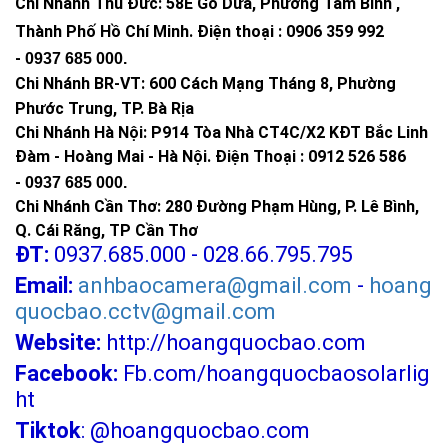
Chi Nhánh Thủ Đức:
58E Gò Dưa, Phường Tam Bình ,
Thành Phố Hồ Chí Minh
.
Điện thoại : 0906 359 992
-
0937 685 000
.
Chi Nhánh BR-VT:
600 Cách Mạng Tháng 8, Phường
Phước Trung, TP. Bà Rịa
Chi Nhánh Hà Nội: P914 Tòa Nhà CT4C/X2 KĐT Bắc Linh
Đàm - Hoàng Mai - Hà Nội.
Điện Thoại : 0912 526 586
-
0937 685 000.
Chi Nhánh Cần Thơ: 280 Đường Phạm Hùng, P. Lê Bình,
Q. Cái Răng, TP Cần Thơ
ĐT:
0937.685.000 - 028.66.795.795
Email:
anhbaocamera@gmail.com
-
hoang
quocbao.cctv@gmail.com
Website:
http://hoangquocbao.com
Facebook:
Fb.com/hoangquocbaosolarlig
ht
Tiktok
:
@hoangquocbao.com