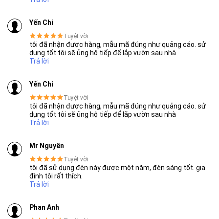
Yến Chi
Tuyệt vời
tôi đã nhận được hàng, mẫu mã đúng như quảng cáo. sử
dụng tốt tôi sẽ ủng hộ tiếp để lắp vườn sau nhà
Trả lời
Yến Chi
Tuyệt vời
tôi đã nhận được hàng, mẫu mã đúng như quảng cáo. sử
dụng tốt tôi sẽ ủng hộ tiếp để lắp vườn sau nhà
Trả lời
SẢN PHẨM DỊCH VỤ CHẤT LƯỢNG ASEAN 2019
Mr Nguyên
Tuyệt vời
tôi đã sử dụng đèn này được một năm, đèn sáng tốt. gia
đình tôi rất thích.
Trả lời
Phan Anh