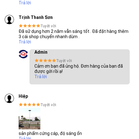
đó đèn có khả năng chống bụi, chống nước nhờ vào công nghệ
Trả lời
chống bụi, chống nước IP66 đảm bảo đèn hoạt động tốt ở
dưới thời tiết mưa, bão, lũ lụt.
Trịnh Thanh Sơn
Tuyệt vời
Đã sử dụng hơn 2 năm vẫn sáng tốt . Đã đặt hàng thêm
3 cái shop chuyển nhanh dùm .
Trả lời
Admin
Tuyệt vời
Cảm ơn bạn đã ủng hộ. Đơn hàng của bạn đã
được gởi rồi ạ!
Trả lời
THƯƠNG HIỆU HÀNG ĐẦU ASEAN 2022
Hiệp
Tuyệt vời
sản phẩm cứng cáp, độ sáng ổn
Trả lời