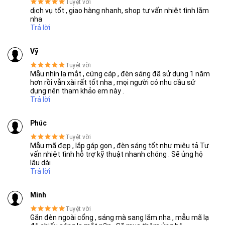
Tuyệt vời
dịch vụ tốt , giao hàng nhanh, shop tư vấn nhiệt tình lắm
nha
Trả lời
Vỹ
Tuyệt vời
Mẫu nhìn lạ mắt , cứng cáp , đèn sáng đã sử dụng 1 năm
hơn rồi vẫn xài rất tốt nha , mọi người có nhu cầu sử
dụng nên tham khảo em này .
Trả lời
Thương hiệu dẫn đầu Việt Nam 2023
Phúc
Tuyệt vời
Mẫu mã đẹp , lắp gáp gọn , đèn sáng tốt như miêu tả Tư
vấn nhiệt tình hỗ trợ kỹ thuật nhanh chóng . Sẽ ủng hộ
lâu dài .
Trả lời
Minh
Tuyệt vời
Gắn đèn ngoài cổng , sáng mà sang lắm nha , mẫu mã lạ