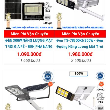
⭐
Thời gian chiếu sáng
10h-12h
⭐
Hệ số chống nước
IP66
Ứng dụng của đèn năng lượng mặt trời đĩa bay
UFO 500W Solar light KUNGFU SOLAR
Miễn Phí Vận Chuyển
Miễn Phí Vận Chuyển
ĐÈN 300W NĂNG LƯỢNG MẶT
Đèn TS-78300K6 300W - Đèn
TRỜI GIÁ RẺ - ĐÈN PHA NĂNG
Đường Năng Lượng Mặt Trời
LƯỢNG MẶT TRỜI 300W MẪU
300W TS-78300K6 - Solar
1.090.000đ
1.980.000đ
MỚI
Light 300W
1.650.000đ
2.600.000đ
Chi Tiết
Đặt Mua
Chi Tiết
Đặt Mua
22%
40%