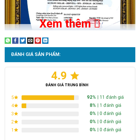
Xem thêm
ĐÁNH GIÁ SẢN PHẨM:
4.9
Chứng nhận ISO 9001:2015
Việc đèn đĩa bay UFO sử dụng chip Led còn một lý do nữa là
giúp đèn gia tăng độ bền lên trung bình 50.000 giờ sử dụng.
ĐÁNH GIÁ TRUNG BÌNH
92%
| 11 đánh giá
5
8%
| 1 đánh giá
4
0%
| 0 đánh giá
3
0%
| 0 đánh giá
2
0%
| 0 đánh giá
1