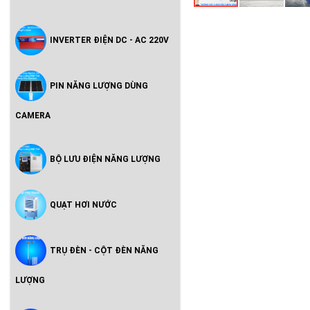
INVERTER ĐIỆN DC - AC 220V
PIN NĂNG LƯỢNG DÙNG
CAMERA
BỘ LƯU ĐIỆN NĂNG LƯỢNG
QUẠT HƠI NƯỚC
TRỤ ĐÈN - CỘT ĐÈN NĂNG
LƯỢNG