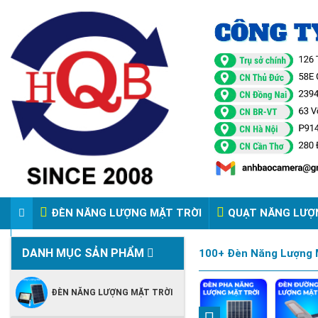
ĐÈN NĂNG LƯỢNG MẶT TRỜI
QUẠT NĂNG LƯỢ
VIDEO ĐÈN PHA ĐIỆN 220V
DANH MỤC SẢN PHẨM
100+ Đèn Năng Lượng M
ĐÈN NĂNG LƯỢNG MẶT TRỜI