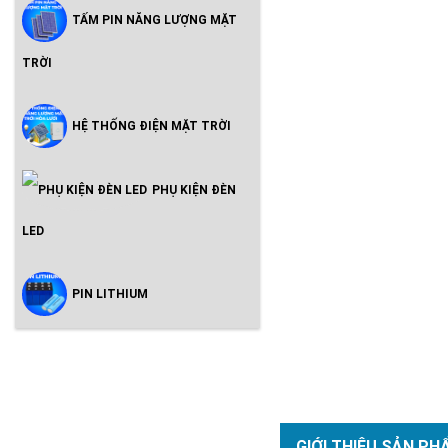
TẤM PIN NĂNG LƯỢNG MẶT
TRỜI
HỆ THỐNG ĐIỆN MẶT TRỜI
PHỤ KIỆN ĐÈN
LED
PIN LITHIUM
GIỚI THIỆU SẢN PH