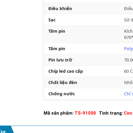
Điều khiển
Điều
Sạc
Sử 
Tấm pin
Kíc
670
Tấm pin
Poly
Pin lưu trữ
70.
Chíp led cao cấp
60 C
Chất liệu đèn
Nhô
Chống nước
Chỉ 
Mã sản phẩm:
TS-91500
Tình trạng:
Còn
ẨM: