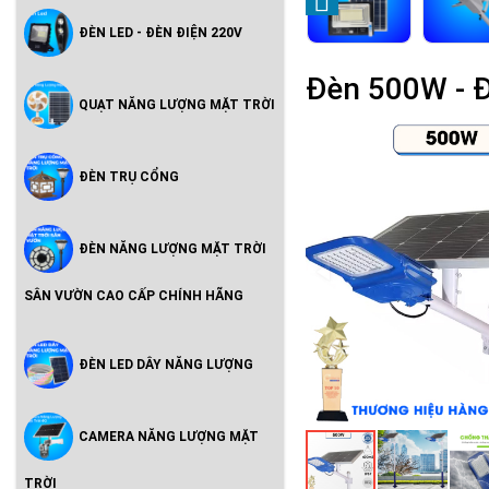
ĐÈN LED - ĐÈN ĐIỆN 220V
Đèn 500W - 
QUẠT NĂNG LƯỢNG MẶT TRỜI
ĐÈN TRỤ CỔNG
ĐÈN NĂNG LƯỢNG MẶT TRỜI
SÂN VƯỜN CAO CẤP CHÍNH HÃNG
ĐÈN LED DÂY NĂNG LƯỢNG
CAMERA NĂNG LƯỢNG MẶT
TRỜI