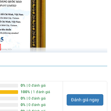
ưa bão.
ằng ngày.
 những khu vực không có điện lưới ...
t lên đến 500W, đáp ứng cho mọi nhu cầu lắp đặt đèn ở các dự
 người dùng vì các tính năng cao cấp như:
0%
| 0 đánh giá
100%
| 1 đánh giá
0%
| 0 đánh giá
Đánh giá ngay
0%
| 0 đánh giá