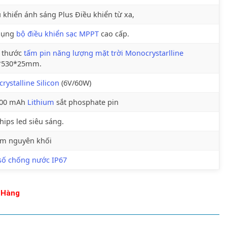
 khiển ánh sáng Plus Điều khiển từ xa,
dụng
bộ điều khiển sạc MPPT
cao cấp.
h thước
tấm pin năng lượng mặt trời Monocrystarlline
*530*25mm.
crystalline Silicon
(6V/60W)
000 mAh
Lithium
sắt phosphate pin
hips led siêu sáng.
m nguyên khối
số chống nước IP67
 Hàng