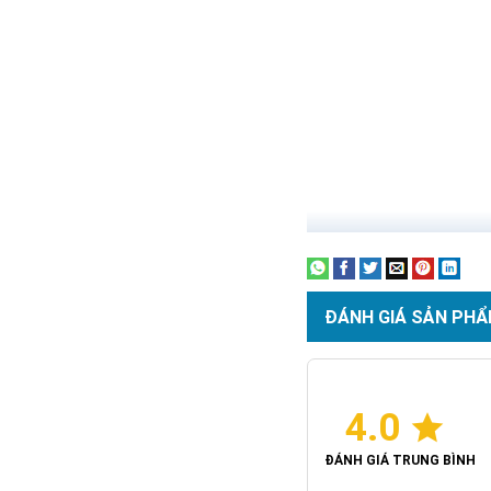
- Không sử dụng dây điện 
- Tự động bật sáng khi trờ
- Bật/ Tắt và tăng giảm đ
- Lắp đặt cho tắt cả các vị
Liên Hệ Mua Hàng :
091
TS-91500 là sản phẩm hi
án, công trình từ nhỏ, v
ĐÁNH GIÁ SẢN PHẨ
Chỉ số kháng nước cao
4.0
ĐÁNH GIÁ TRUNG BÌNH