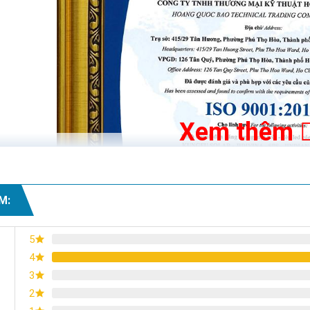
rườm rà không sợ đứt dây điện và an toàn tuyệt đối về điện khi trời m
i tối - Tự động tắt khi trời sáng không phải để ý đến thời gian tắt mở h
ộ sáng bất cứ lúc nào bằng chiếc Remote điều khiển từ xa.
 trí trong nhà , hành lang, sân nhà , đường đi , nhà xưởng , trang trại và
Xem thêm
53 77770 - 0937 017 717 - 028.66.795.795
ếm hoi trên thị trường
đèn năng lượng mặt trời
có mức công suấ
ừa và lớn. Đèn 500W Kungfu Solar TS-91500 đem lại sự tin tưởng cho
M:
5
4
3
2