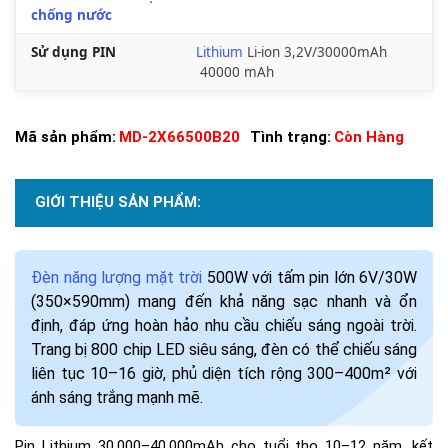
chống nước
Sử dụng PIN
Lithium
Li-ion 3,2V/30000mAh
40000 mAh
Mã sản phẩm:
MD-2X66500B20
Tình trạng:
Còn Hàng
GIỚI THIỆU SẢN PHẨM:
Đèn năng lượng mặt trời
500W với tấm pin lớn 6V/30W
(350×590mm) mang đến khả năng sạc nhanh và ổn
định, đáp ứng hoàn hảo nhu cầu chiếu sáng ngoài trời.
Trang bị 800 chip LED siêu sáng, đèn có thể chiếu sáng
liên tục 10–16 giờ, phủ diện tích rộng 300–400m² với
ánh sáng trắng mạnh mẽ.
Pin Lithium 30.000–40.000mAh cho tuổi thọ 10–12 năm, kết