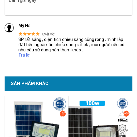
Đánh giá ngay
Mỹ Hà
Tuyệt vời
SẢN PHẨM CHẤT LƯỢNG - DỊCH VỤ TIN DÙNG LẦN VII - 2020
SP rất sáng , diện tích chiếu sáng cũng rộng , mình lắp
đặt bên ngoài sân chiếu sáng rất ok , mọi người nếu có
nhu cầu sử dụng nên tham khảo .
Trả lời
SẢN PHẨM KHÁC
35%
33%