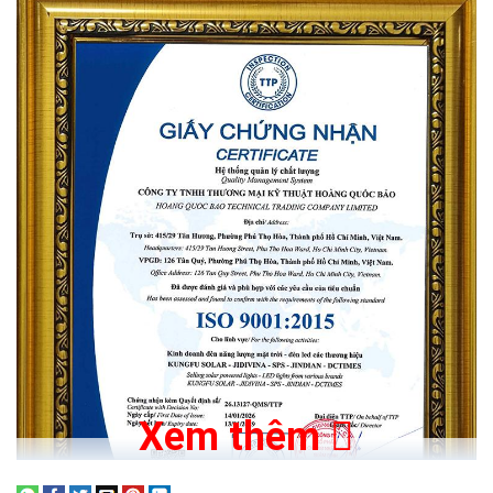
- Không sử dụng dây điện rườm rà không sợ đứt dây điện và an
toàn tuyệt đối về điện khi trời mưa bão.
- Tự động bật sáng khi trời tối - Tự động tắt khi trời sáng không
phải để ý đến thời gian tắt mở hằng ngày.
- Bật/ Tắt và tăng giảm độ sáng bất cứ lúc nào bằng chiếc
Remote điều khiển từ xa.
- Lắp đặt cho tắt cả các vị trí trong nhà , hành lang, sân nhà ,
đường đi , nhà xưởng , trang trại và những khu vực không có điện
lưới ...
Liên Hệ Mua Hàng :
09153 77770 - 0937 017 717 -
028.66.795.795
Xem thêm