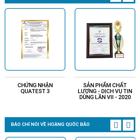
CHỨNG NHẬN
SẢN PHẨM CHẤT
QUATEST 3
LƯỢNG - DỊCH VỤ TIN
DÙNG LẦN VII - 2020
Thông số kỹ thuật Đèn đường năng lượng
mặt trời 500W Liền Thể
BÁO CHÍ NÓI VỀ HOÀNG QUỐC BẢO
⭐
Tấm pin lớn 6V/30W