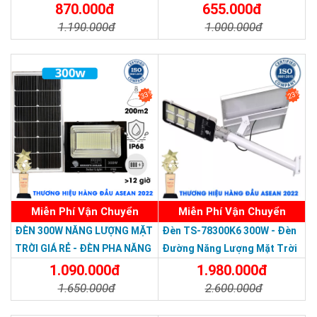
Nước Giá Rẻ
870.000đ
655.000đ
1.190.000đ
1.000.000đ
Chi Tiết
Đặt Mua
Chi Tiết
Đặt Mua
Thương hiệu dẫn đầu Việt Nam 2023
33%
23%
Miễn Phí Vận Chuyển
Miễn Phí Vận Chuyển
ĐÈN 300W NĂNG LƯỢNG MẶT
Đèn TS-78300K6 300W - Đèn
TRỜI GIÁ RẺ - ĐÈN PHA NĂNG
Đường Năng Lượng Mặt Trời
LƯỢNG MẶT TRỜI 300W MẪU
300W TS-78300K6 - Solar
1.090.000đ
1.980.000đ
MỚI
Light 300W
1.650.000đ
2.600.000đ
Chi Tiết
Đặt Mua
Chi Tiết
Đặt Mua