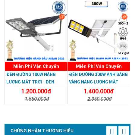
22%
40%
Miễn Phí Vận Chuyển
Miễn Phí Vận Chuyển
ĐÈN ĐƯỜNG 100W NĂNG
ĐÈN ĐƯỜNG 300W ÁNH SÁNG
LƯỢNG MẶT TRỜI - ĐÈN
VÀNG NĂNG LƯỢNG MẶT
ĐƯỜNG NĂNG LƯỢNG MẶT
TRỜI - Solar Light 300W
1.200.000đ
1.400.000đ
TRỜI 100W GIÁ RẺ - Solar
1.550.000đ
2.350.000đ
Light 100W
Chi Tiết
Đặt Mua
Chi Tiết
Đặt Mua
CHỨNG NHẬN THƯƠNG HIỆU