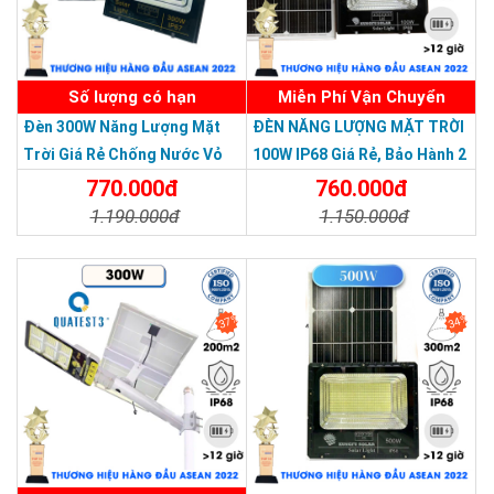
Số lượng có hạn
Miễn Phí Vận Chuyển
Đèn 300W Năng Lượng Mặt
ĐÈN NĂNG LƯỢNG MẶT TRỜI
THƯƠNG HIỆU HÀNG ĐẦU ASEAN 2022
Trời Giá Rẻ Chống Nước Vỏ
100W IP68 Giá Rẻ, Bảo Hành 2
Nhôm Đúc
Năm
770.000đ
760.000đ
1.190.000đ
1.150.000đ
Chi Tiết
Đặt Mua
Chi Tiết
Đặt Mua
37%
34%