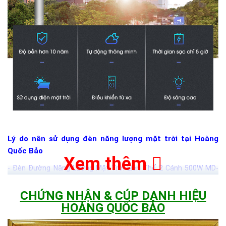
Lý do nên sử dụng đèn năng lượng mặt trời tại Hoàng
Quốc Bảo
Xem thêm
- Đèn Đường Năng Lượng Mặt Trời Liền Thể 2 Cánh 500W MD-
2X66500B20 - được thiết kế có đọ sáng tỏa rộng hơn.
CHỨNG NHẬN & CÚP DANH HIỆU
- Không tốn tiền điện hàng tháng trong suốt thời gian sử dụng.
HOÀNG QUỐC BẢO
- Độ bền cao lên đến 10 năm.