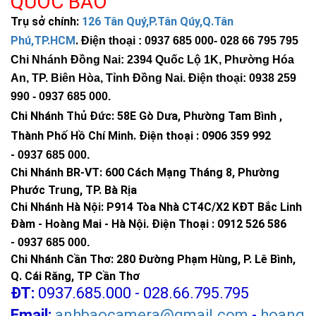
QUỐC BẢO
Trụ sở chính:
126 Tân Quý,P.Tân Qúy,Q.Tân
⭐
Sử dụng PIN: Lithium
40000 mAh
Phú,TP.HCM
.
Điện thoại : 0937 685 000
- 028 66 795 795
Li-ion 3,2V/30000mAh
Chi Nhánh Đồng Nai: 2394 Quốc Lộ 1K, Phường Hóa
⭐
Thời gian sạc : 6 - 8h
50.000 giờ.
An, TP. Biên Hòa, Tỉnh Đồng Nai. Điện thoại: 0938 259
990 -
0937 685 000
.
Tự động bật sáng khi trời tối và
Chi Nhánh Thủ Đức:
58E Gò Dưa, Phường Tam Bình ,
tắt khi trời sáng cảm biến
⭐
Bảo hành: 2 năm
Thành Phố Hồ Chí Minh
.
Điện thoại : 0906 359 992
chuyển động có thể bật / tắt
-
0937 685 000
.
tính năng này trên remote.
Chi Nhánh BR-VT:
600 Cách Mạng Tháng 8, Phường
Phước Trung, TP. Bà Rịa
Chi Nhánh Hà Nội: P914 Tòa Nhà CT4C/X2 KĐT Bắc Linh
Đàm - Hoàng Mai - Hà Nội.
Điện Thoại : 0912 526 586
-
0937 685 000.
Chi Nhánh Cần Thơ: 280 Đường Phạm Hùng, P. Lê Bình,
Q. Cái Răng, TP Cần Thơ
ĐT:
0937.685.000 - 028.66.795.795
Email:
anhbaocamera@gmail.com
-
hoang