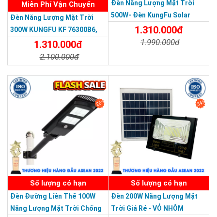
Đèn Năng Lượng Mặt Trời
Miễn Phí Vận Chuyển
500W- Đèn KungFu Solar
Đèn Năng Lượng Mặt Trời
Năng Lượng Mặt Trời 500W,IP
1.310.000đ
300W KUNGFU KF 76300B6,
67 Loại Lớn
1.990.000đ
IP68, Bảng Giá 2026
1.310.000đ
2.100.000đ
Chi Tiết
Đặt Mua
SẢN PHẨM DỊCH VỤ CHẤT LƯỢNG ASEAN 2019
Chi Tiết
Đặt Mua
26%
34%
Số lượng có hạn
Số lượng có hạn
Đèn Đường Liền Thể 100W
Đèn 200W Năng Lượng Mặt
Năng Lượng Mặt Trời Chống
Trời Giá Rẻ - VỎ NHÔM