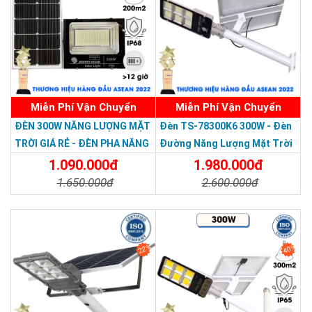
Miễn Phí Vận Chuyển
Miễn Phí Vận Chuyển
Thương hiệu dẫn đầu Việt Nam 2023
ĐÈN 300W NĂNG LƯỢNG MẶT
Đèn TS-78300K6 300W - Đèn
TRỜI GIÁ RẺ - ĐÈN PHA NĂNG
Đường Năng Lượng Mặt Trời
LƯỢNG MẶT TRỜI 300W MẪU
300W TS-78300K6 - Solar
1.090.000đ
1.980.000đ
MỚI
Light 300W
1.650.000đ
2.600.000đ
Chi Tiết
Đặt Mua
Chi Tiết
Đặt Mua
22%
40%