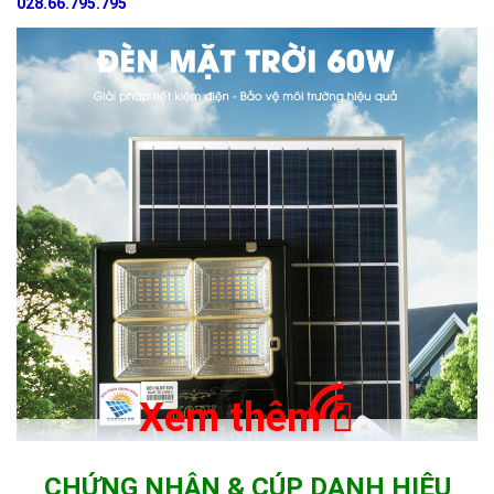
028.66.795.795
Xem thêm
CHỨNG NHẬN & CÚP DANH HIỆU