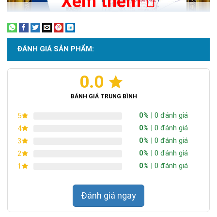
Xem thêm
ĐÁNH GIÁ SẢN PHẨM:
0.0
Chứng nhận ISO 9001:2015
ĐÁNH GIÁ TRUNG BÌNH
0%
| 0 đánh giá
5
0%
| 0 đánh giá
4
0%
| 0 đánh giá
3
0%
| 0 đánh giá
2
0%
| 0 đánh giá
1
Đánh giá ngay
Pin sạc:
Năng lượng được chuyển hoá từ tấm pin năng lượng
mặt trời sẽ được lưu trữ tại đây cho đèn sử dụng.