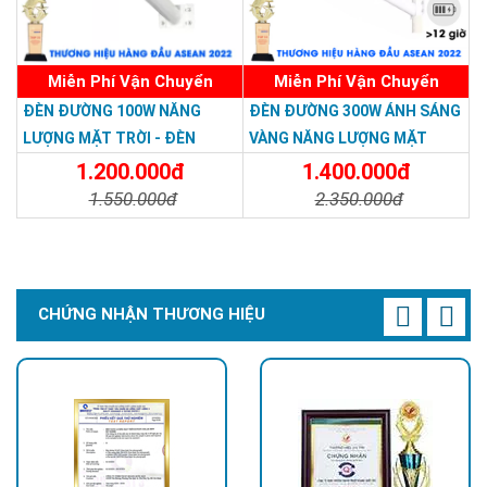
Remote điều khiển từ xa:
Quý khách hàng có thể bật/tắt
đèn từ xa, ngoài ra quý khách hàng cũng có thể hẹn giờ bật/tắt
đèn ngay trên remote này.
Miễn Phí Vận Chuyển
Miễn Phí Vận Chuyển
ĐÈN ĐƯỜNG 100W NĂNG
ĐÈN ĐƯỜNG 300W ÁNH SÁNG
LƯỢNG MẶT TRỜI - ĐÈN
VÀNG NĂNG LƯỢNG MẶT
ĐƯỜNG NĂNG LƯỢNG MẶT
TRỜI - Solar Light 300W
1.200.000đ
1.400.000đ
TRỜI 100W GIÁ RẺ - Solar
1.550.000đ
2.350.000đ
Light 100W
Chi Tiết
Đặt Mua
Chi Tiết
Đặt Mua
CHỨNG NHẬN THƯƠNG HIỆU