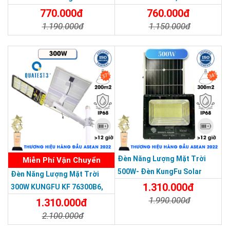
Nhôm Đúc
Năm
770.000đ
760.000đ
1.190.000đ
1.150.000đ
Chi Tiết
Đặt Mua
Chi Tiết
Đặt Mua
37%
34%
Chip LED:
Đèn năng lượng mặt trời 60W bao gồm các bong
THƯƠNG HIỆU HÀNG ĐẦU ASEAN 2022
đèn LED kết hợp lại với nhau. Ưu điểm của bóng đèn LED là
siêu tiết kiệm, không toả nhiệt, không gây bức xạ gây nguy
hiểm cho trẻ nhỏ, bà bầu
Đèn Năng Lượng Mặt Trời
Miễn Phí Vận Chuyển
500W- Đèn KungFu Solar
Đèn Năng Lượng Mặt Trời
Năng Lượng Mặt Trời 500W,IP
1.310.000đ
300W KUNGFU KF 76300B6,
67 Loại Lớn
1.990.000đ
IP68, Bảng Giá 2026
1.310.000đ
2.100.000đ
Chi Tiết
Đặt Mua