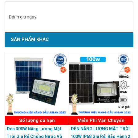
Đánh giá ngay
SẢN PHẨM KHÁC
SẢN PHẨM CHẤT LƯỢNG - DỊCH VỤ TIN DÙNG LẦN VII - 2020
35%
33%
Số lượng có hạn
Miễn Phí Vận Chuyển
Đèn 300W Năng Lượng Mặt
ĐÈN NĂNG LƯỢNG MẶT TRỜI
Trời Giá Rẻ Chống Nước Vỏ
100W IP68 Giá Rẻ, Bảo Hành 2