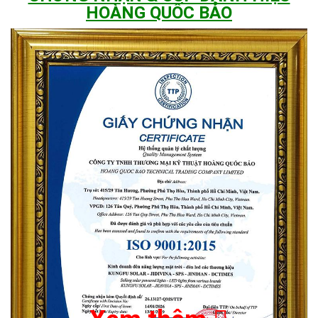
HOÀNG QUỐC BẢO
Trước tiên, chúng ta hãy tìm hiểu về cấu tạo cũng như cơ chế
hoạt động của đèn năng lượng mặt trời trước nhé.
Về cấu tạo, đèn năng lượng mặt trời 60W bao gồm các
thành phần sau:
Tấm pin năng lượng mặt trời:
Tấm pin này được thiết kế
đặc thù có khả năng hấp thụ ánh sáng mặt trời và chuyển hoá
thành năng lượng điện.