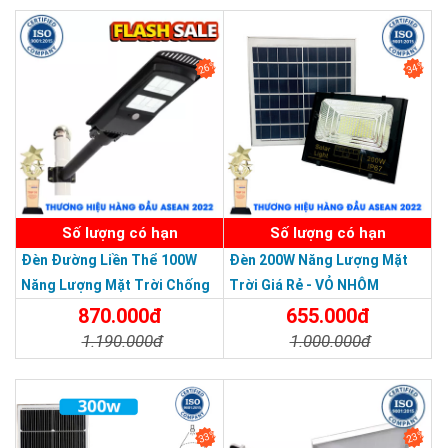
Chi Tiết
Đặt Mua
26%
34%
SẢN PHẨM DỊCH VỤ CHẤT LƯỢNG ASEAN 2019
Số lượng có hạn
Số lượng có hạn
Đèn Đường Liền Thể 100W
Đèn 200W Năng Lượng Mặt
Năng Lượng Mặt Trời Chống
Trời Giá Rẻ - VỎ NHÔM
Nước Giá Rẻ
870.000đ
655.000đ
1.190.000đ
1.000.000đ
Công tắc
: Dùng để bật/tắt đèn. Thành phần này ít khi được
Chi Tiết
Đặt Mua
Chi Tiết
Đặt Mua
quý khách hàng sử dụng.
33%
23%