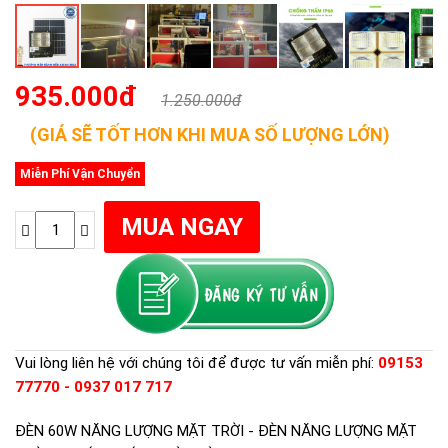
935.000đ
1.250.000đ
(GIÁ SẼ TỐT HƠN KHI MUA SỐ LƯỢNG LỚN)
Miễn Phí Vận Chuyển
Vui lòng liên hệ với chúng tôi để được tư vấn miễn phí:
09153
77770 - 0937 017 717
ĐÈN 60W NĂNG LƯỢNG MẶT TRỜI - ĐÈN NĂNG LƯỢNG MẶT