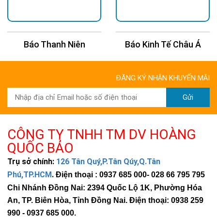
Thời gian hoạt động lâu:
Với đèn năng lượng mặt trời 60W,
quý khách hàng chỉ cần sạc 4 giờ/ngày là đã có thể sử dụng 12
giờ liên tục. Rất tiện lợi phải không nào!
Báo Thanh Niên
Báo Kinh Tế Châu Á
ĐĂNG KÝ NHẬN KHUYẾN MÃI
Gửi
CÔNG TY TNHH TM DV HOÀNG
QUỐC BẢO
Trụ sở chính:
126 Tân Quý,P.Tân Qúy,Q.Tân
Phú,TP.HCM
.
Điện thoại : 0937 685 000
- 028 66 795 795
Chi Nhánh Đồng Nai: 2394 Quốc Lộ 1K, Phường Hóa
An, TP. Biên Hòa, Tỉnh Đồng Nai. Điện thoại: 0938 259
990 -
0937 685 000
.