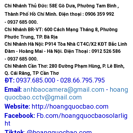
Chi Nhánh Thủ Đức:
58E Gò Dưa, Phường Tam Bình ,
Thành Phố Hồ Chí Minh
.
Điện thoại : 0906 359 992
-
0937 685 000
.
Chi Nhánh BR-VT:
600 Cách Mạng Tháng 8, Phường
Phước Trung, TP. Bà Rịa
Chi Nhánh Hà Nội: P914 Tòa Nhà CT4C/X2 KĐT Bắc Linh
Đàm - Hoàng Mai - Hà Nội.
Điện Thoại : 0912 526 586
-
0937 685 000.
Chi Nhánh Cần Thơ: 280 Đường Phạm Hùng, P. Lê Bình,
Q. Cái Răng, TP Cần Thơ
ĐT:
0937.685.000 - 028.66.795.795
Email:
anhbaocamera@gmail.com
-
hoang
quocbao.cctv@gmail.com
Website:
http://hoangquocbao.com
Facebook:
Fb.com/hoangquocbaosolarlig
ht
Tiktok
:
@hoangquocbao.com