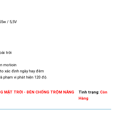
,55w / 5,5V
oài trời
ện motioin
to xác định ngày hay đêm
à phạm vi phát hiện 120 độ.
G MẶT TRỜI - ĐÈN CHỐNG TRỘM NĂNG
Tình trạng:
Còn
Hàng