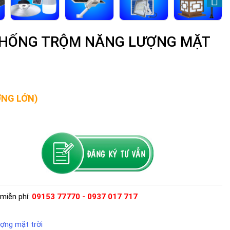
 CHỐNG TRỘM NĂNG LƯỢNG MẶT
ỢNG LỚN)
miễn phí:
09153 77770 - 0937 017 717
ợng mặt trời