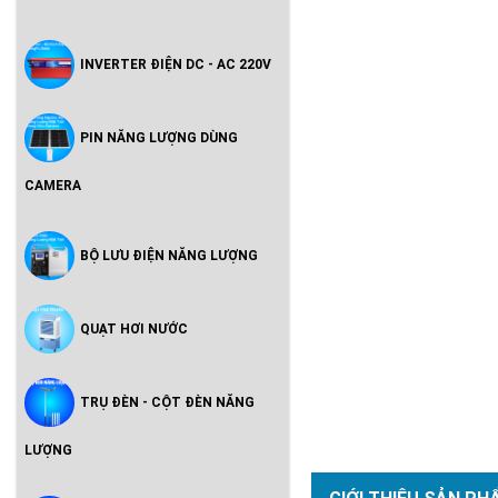
INVERTER ĐIỆN DC - AC 220V
PIN NĂNG LƯỢNG DÙNG
CAMERA
BỘ LƯU ĐIỆN NĂNG LƯỢNG
QUẠT HƠI NƯỚC
TRỤ ĐÈN - CỘT ĐÈN NĂNG
LƯỢNG