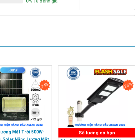
0%
| 0 đánh giá
34%
26%
Lượng Mặt Trời 500W-
Số lượng có hạn
u Solar Năng Lượng Mặt