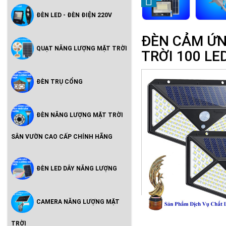
ĐÈN LED - ĐÈN ĐIỆN 220V
ĐÈN CẢM ỨN
QUẠT NĂNG LƯỢNG MẶT TRỜI
TRỜI 100 LED
ĐÈN TRỤ CỔNG
ĐÈN NĂNG LƯỢNG MẶT TRỜI
SÂN VƯỜN CAO CẤP CHÍNH HÃNG
ĐÈN LED DÂY NĂNG LƯỢNG
CAMERA NĂNG LƯỢNG MẶT
TRỜI