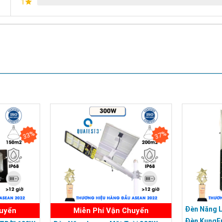
1
Chứng nhận ISO 9001:2015
33%
37%
Đèn Năng 
huyển
Miễn Phí Vận Chuyển
Đèn KungF