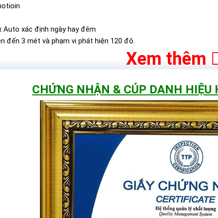
motioin
x Auto xác định ngày hay đêm
n đến 3 mét và phạm vi phát hiện 120 độ.
Xem thêm
An tâm mua hàng với phiếu bảo h
CHỨNG NHẬN & CÚP DANH HIỆU