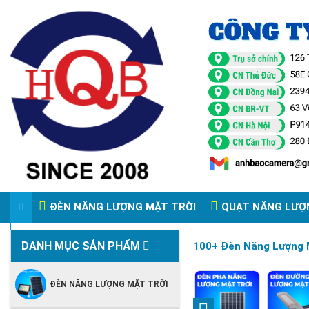
ĐÈN NĂNG LƯỢNG MẶT TRỜI
QUẠT NĂNG LƯỢ
VIDEO ĐÈN PHA ĐIỆN 220V
DANH MỤC SẢN PHẨM
100+ Đèn Năng Lượng M
ĐÈN NĂNG LƯỢNG MẶT TRỜI