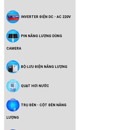
INVERTER ĐIỆN DC - AC 220V
PIN NĂNG LƯỢNG DÙNG
CAMERA
BỘ LƯU ĐIỆN NĂNG LƯỢNG
QUẠT HƠI NƯỚC
TRỤ ĐÈN - CỘT ĐÈN NĂNG
LƯỢNG