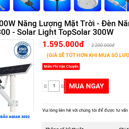
00W Năng Lượng Mặt Trời - Đèn Nă
300 - Solar Light TopSolar 300W
1.595.000đ
2.200.000đ
(GIÁ SẼ TỐT HƠN KHI MUA SỐ LƯ
Miễn Phí Vận Chuyển
Vui lòng liên hệ với chúng tôi để được tư vấn 
Thông số kỹ thuật
Chi 