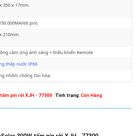
 x 350 x 17mm.
/30.000MAH(6 pin)
 x 210mm
động cảm ứng ánh sáng + Điều khiển Remote
ng thấp nước IP66
ng nhôm chống Oxi hóa.
tấm pin rời XJH - 77300
Tình trạng:
Còn Hàng
pSolar 300W tấm pin rời XJH - 77300