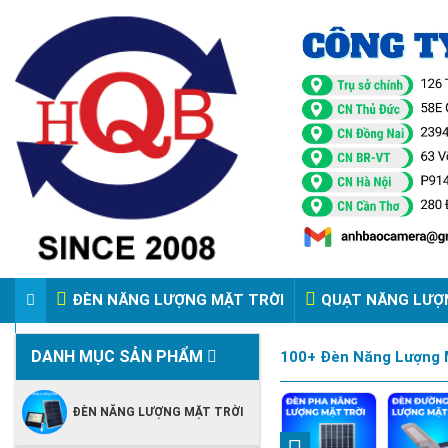
ĐÈN NĂNG LƯỢNG MẶT TRỜI
QUẠT NĂNG LƯỢ
VIDEO ĐÈN PHA ĐIỆN 220V
DANH MỤC SẢN PHẨM
100+ Đèn Năng Lượng M
ĐÈN NĂNG LƯỢNG MẶT TRỜI