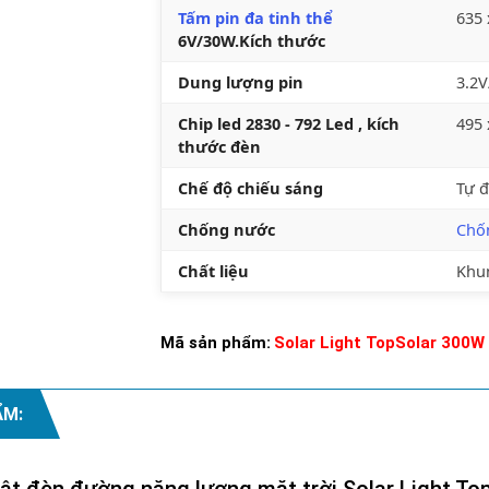
Tấm pin đa tinh thể
635
6V/30W.Kích thước
Dung lượng pin
3.2V
Chip led 2830 - 792 Led , kích
495
thước đèn
Chế độ chiếu sáng
Tự 
Chống nước
Chố
Chất liệu
Khu
Mã sản phẩm:
Solar Light TopSolar 300W 
ẨM:
ật đèn đường năng lượng mặt trời Solar Light To