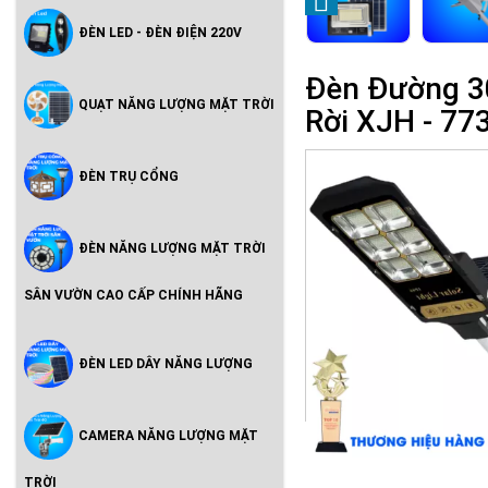
ĐÈN LED - ĐÈN ĐIỆN 220V
Đèn Đường 3
QUẠT NĂNG LƯỢNG MẶT TRỜI
Rời XJH - 77
ĐÈN TRỤ CỔNG
ĐÈN NĂNG LƯỢNG MẶT TRỜI
SÂN VƯỜN CAO CẤP CHÍNH HÃNG
ĐÈN LED DÂY NĂNG LƯỢNG
CAMERA NĂNG LƯỢNG MẶT
TRỜI