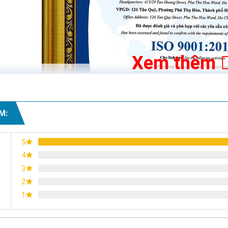
Xem thêm
M:
5
4
3
2
1
Chứng nhận ISO 9001:2015