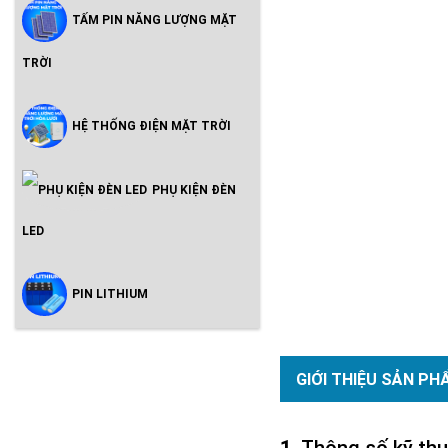
TẤM PIN NĂNG LƯỢNG MẶT
TRỜI
HỆ THỐNG ĐIỆN MẶT TRỜI
PHỤ KIỆN ĐÈN
LED
PIN LITHIUM
GIỚI THIỆU SẢN PH
Thông số kỹ thu