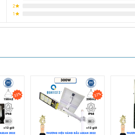
2
1
Chứng nhận ISO 9001:2015
33%
37%