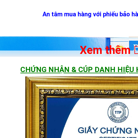
An tâm mua hàng với phiếu bảo h
Xem thêm
CHỨNG NHẬN & CÚP DANH HIỆU