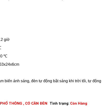
12 giờ
℃
 80 ℃
: 63x24x6cm
m biến ánh sáng, đèn tự động bật sáng khi trời tối, tự động
 PHỔ THÔNG , CÓ CẦN ĐÈN
Tình trạng:
Còn Hàng