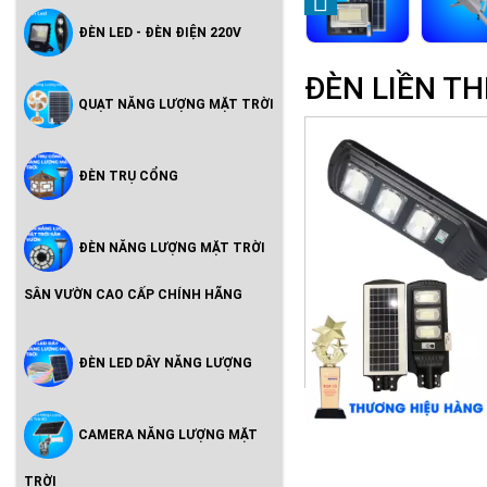
ĐÈN LED - ĐÈN ĐIỆN 220V
ĐÈN LIỀN TH
QUẠT NĂNG LƯỢNG MẶT TRỜI
ĐÈN TRỤ CỔNG
ĐÈN NĂNG LƯỢNG MẶT TRỜI
SÂN VƯỜN CAO CẤP CHÍNH HÃNG
ĐÈN LED DÂY NĂNG LƯỢNG
CAMERA NĂNG LƯỢNG MẶT
TRỜI