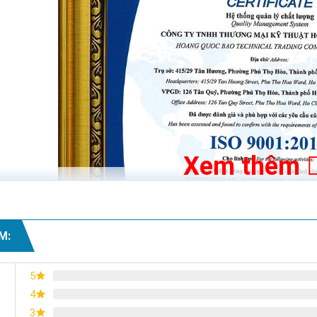
Xem thêm
M:
5
4
3