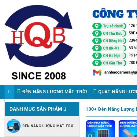
ĐÈN NĂNG LƯỢNG MẶT TRỜI
QUẠT NĂNG LƯỢ
VIDEO ĐÈN PHA ĐIỆN 220V
DANH MỤC SẢN PHẨM
100+ Đèn Năng Lượng M
ĐÈN NĂNG LƯỢNG MẶT TRỜI