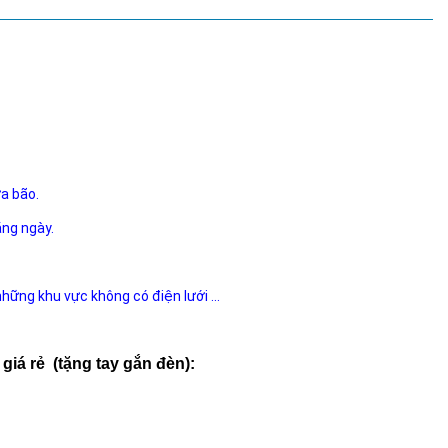
ưa bão.
ằng ngày.
 những khu vực không có điện lưới ...
iá rẻ (tặng tay gắn đèn):