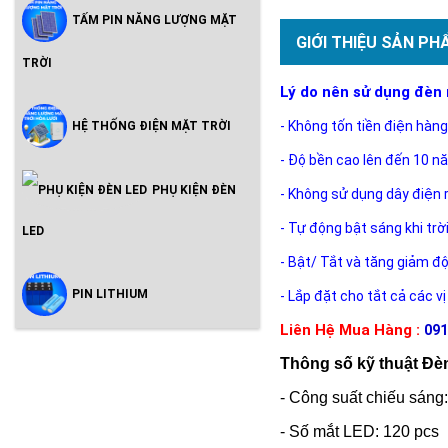
TẤM PIN NĂNG LƯỢNG MẶT
GIỚI THIỆU SẢN PH
TRỜI
Lý do nên sử dụng đèn
- Không tốn tiền điện hàng
HỆ THỐNG ĐIỆN MẶT TRỜI
- Độ bền cao lên đến 10 n
PHỤ KIỆN ĐÈN
- Không sử dụng dây điện 
- Tự động bật sáng khi trờ
LED
- Bật/ Tắt và tăng giảm đ
PIN LITHIUM
- Lắp đặt cho tắt cả các vị
Liên Hệ Mua Hàng :
091
Thông số kỹ thuật Đèn
- Công suất chiếu sán
- Số mắt LED: 120 pcs