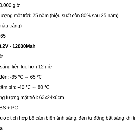
50.000 giờ
 lượng mặt trời: 25 năm (hiệu suất còn 80% sau 25 năm)
màu trắng)
P65
 3.2V - 12000Mah
iờ
 sáng liên tục hơn 12 giờ
a đèn: -35 ℃ ～ 65 ℃
a tấm pin: -40 ℃ ～ 80 ℃
ăng lượng mặt trời: 63x24x6cm
 ABS + PC
ược tích hợp bộ cảm biến ánh sáng, đèn tự động bật sáng khi trời
na