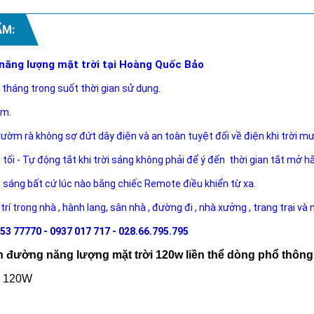
ẨM:
 năng lượng mặt trời tại Hoàng Quốc Bảo
 tháng trong suốt thời gian sử dụng.
ăm.
rườm rà không sợ đứt dây điện và an toàn tuyệt đối về điện khi trời m
i tối - Tự động tắt khi trời sáng không phải để ý đến thời gian tắt mở h
ộ sáng bất cứ lúc nào bằng chiếc Remote điều khiển từ xa.
 trí trong nhà , hành lang, sân nhà , đường đi , nhà xưởng , trang trại và
53 77770 - 0937 017 717 - 028.66.795.795
 đường năng lượng mặt trời 120w liền thể dòng phổ thông g
g: 120W