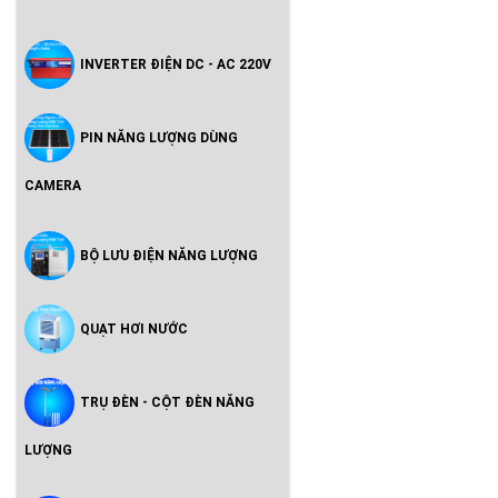
INVERTER ĐIỆN DC - AC 220V
PIN NĂNG LƯỢNG DÙNG
CAMERA
BỘ LƯU ĐIỆN NĂNG LƯỢNG
QUẠT HƠI NƯỚC
TRỤ ĐÈN - CỘT ĐÈN NĂNG
LƯỢNG