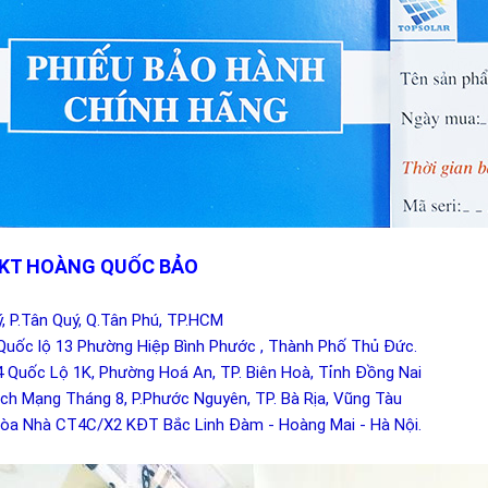
 KT HOÀNG QUỐC BẢO
ý, P.Tân Quý, Q.Tân Phú, TP.HCM
Quốc lộ 13 Phường Hiệp Bình Phước , Thành Phố Thủ Đức.
4 Quốc Lộ 1K, Phường Hoá An, TP. Biên Hoà, Tỉnh Đồng Nai
ch Mạng Tháng 8, P.Phước Nguyên, TP. Bà Rịa, Vũng Tàu
Tòa Nhà CT4C/X2 KĐT Bắc Linh Đàm - Hoàng Mai - Hà Nội.