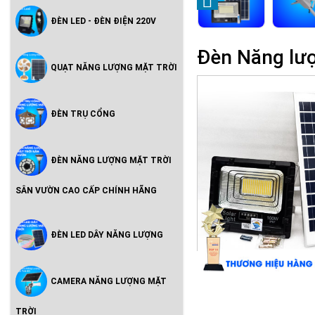
ĐÈN LED - ĐÈN ĐIỆN 220V
Đèn Năng lượ
QUẠT NĂNG LƯỢNG MẶT TRỜI
ĐÈN TRỤ CỔNG
ĐÈN NĂNG LƯỢNG MẶT TRỜI
SÂN VƯỜN CAO CẤP CHÍNH HÃNG
ĐÈN LED DÂY NĂNG LƯỢNG
CAMERA NĂNG LƯỢNG MẶT
TRỜI