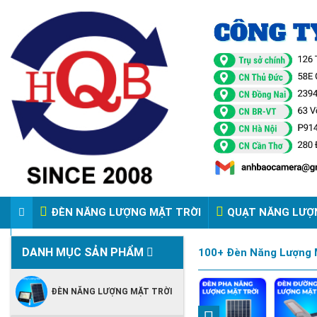
ĐÈN NĂNG LƯỢNG MẶT TRỜI
QUẠT NĂNG LƯỢ
VIDEO ĐÈN PHA ĐIỆN 220V
DANH MỤC SẢN PHẨM
100+ Đèn Năng Lượng M
ĐÈN NĂNG LƯỢNG MẶT TRỜI