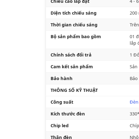
Chiều cao lắp đặt
4 - 
Diện tích chiếu sáng
200
Thời gian chiếu sáng
Trên
Bộ sản phẩm bao gồm
01 đ
lắp 
Chính sách đổi trả
1 Đổ
Cam kết sản phẩm
Sản 
Bảo hành
Bảo
THÔNG SỐ KỸ THUẬT
Công suất
Đèn
Kích thước đèn
330
Chip led
Chíp
Thân đèn
Nhôm