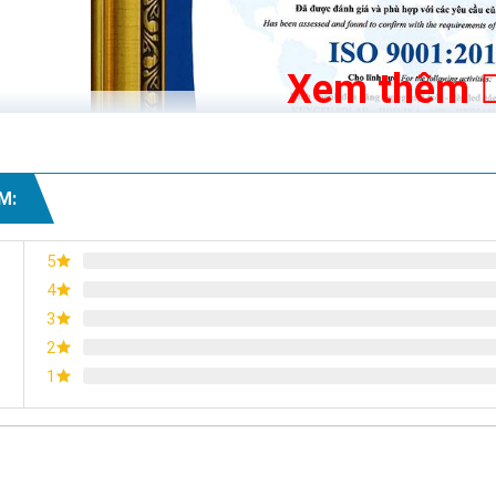
Xem thêm
M:
5
4
3
2
1
Chứng nhận ISO 9001:2015