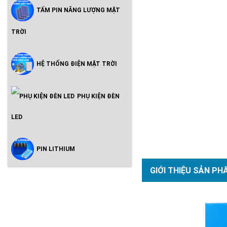
TẤM PIN NĂNG LƯỢNG MẶT
TRỜI
HỆ THỐNG ĐIỆN MẶT TRỜI
PHỤ KIỆN ĐÈN
LED
PIN LITHIUM
GIỚI THIỆU SẢN PH