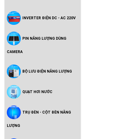
INVERTER ĐIỆN DC - AC 220V
PIN NĂNG LƯỢNG DÙNG
CAMERA
BỘ LƯU ĐIỆN NĂNG LƯỢNG
QUẠT HƠI NƯỚC
TRỤ ĐÈN - CỘT ĐÈN NĂNG
LƯỢNG