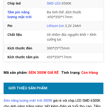
Chip led
SMD LED
6500K
Tấm pin năng
Đa tinh thể ,Kích thước
lượng mặt trời
:450*350*17mm
Pin
Lithium-Ion
3.2V 24AH
Chất liệu
Vỏ nhôm đúc nguyên khối + Kính
cường lực
Kích thước đèn
300*25*75mm
Kích thước tấm pin
450*350*17mm
Mã sản phẩm:
ĐÈN 300W GIÁ RẺ
Tình trạng:
Còn Hàng
GIỚI THIỆU SẢN PHẨM:
Đèn năng lượng mặt trời 300W
giá rẻ với chip LED SMD 6500K
cho ánh sáng trắng sáng, tiết kiệm điện và tuổi thọ cao. Tấm