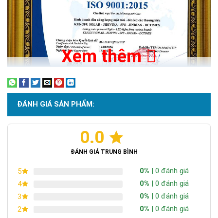
>>> Xem thêm:
Đèn năng lượng mặt trời 300w
chính hãng, giá tốt
Xem thêm
Hình ảnh thực tế
ĐÁNH GIÁ SẢN PHẨM:
0.0
Chứng nhận ISO 9001:2015
ĐÁNH GIÁ TRUNG BÌNH
0%
| 0 đánh giá
5
0%
| 0 đánh giá
4
0%
| 0 đánh giá
3
0%
| 0 đánh giá
2