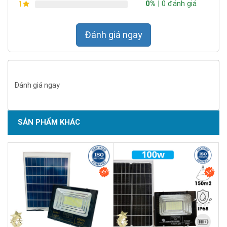
0%
| 0 đánh giá
1
Đánh giá ngay
Đánh giá ngay
SẢN PHẨM KHÁC
SẢN PHẨM CHẤT LƯỢNG - DỊCH VỤ TIN DÙNG LẦN VII - 2020
35%
33%