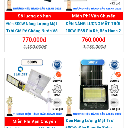
Số lượng có hạn
Miễn Phí Vận Chuyển
Đèn 300W Năng Lượng Mặt
ĐÈN NĂNG LƯỢNG MẶT TRỜI
Trời Giá Rẻ Chống Nước Vỏ
100W IP68 Giá Rẻ, Bảo Hành 2
Nhôm Đúc
Năm
770.000đ
760.000đ
1.190.000đ
1.150.000đ
>>> Xem thêm:
Đèn năng lượng mặt trời 500w
,
tấm pin lớn
Chi Tiết
Đặt Mua
Chi Tiết
Đặt Mua
Thông số kỹ thuật đèn
37%
34%
Đèn LED chiếu sáng năng lượng mặt trời 300W.
THƯƠNG HIỆU HÀNG ĐẦU ASEAN 2022
Sử dụng SMD LED 6500K
Tấm pin đa tinh thể ,Kích thước :450*350*17mm
Pin Lithium-Ion 3.2V 24AH
Thời gian sạc: 4-6 giờ
Thời gian làm việc: 10-15 giờ
Đèn Năng Lượng Mặt Trời
Miễn Phí Vận Chuyển
Chất liệu: Vỏ nhôm đúc nguyên khối + Kính cường lực
500W- Đèn KungFu Solar