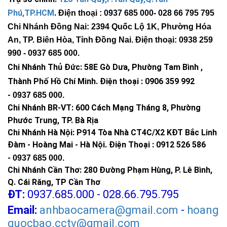
Phú,TP.HCM
.
Điện thoại : 0937 685 000
- 028 66 795 795
Chi Nhánh Đồng Nai: 2394 Quốc Lộ 1K, Phường Hóa
An, TP. Biên Hòa, Tỉnh Đồng Nai. Điện thoại: 0938 259
990 -
0937 685 000
.
Chi Nhánh Thủ Đức:
58E Gò Dưa, Phường Tam Bình ,
Thành Phố Hồ Chí Minh
.
Điện thoại : 0906 359 992
Kết luận
Với những ai đang tìm một giải pháp chiếu sáng ngoài trời bền
-
0937 685 000
.
bỉ, tiết kiệm và thân thiện với môi trường, đèn năng lượng mặt
Chi Nhánh BR-VT:
600 Cách Mạng Tháng 8, Phường
trời 300W giá rẻ là một lựa chọn không nên bỏ qua. Dù đầu tư
Phước Trung, TP. Bà Rịa
ban đầu có thể cao hơn một chút so với đèn điện thông
Chi Nhánh Hà Nội: P914 Tòa Nhà CT4C/X2 KĐT Bắc Linh
thường, nhưng chi phí sử dụng gần như bằng 0 về lâu dài.
Đàm - Hoàng Mai - Hà Nội.
Điện Thoại : 0912 526 586
Nếu bạn còn băn khoăn hoặc cần tư vấn chi tiết hơn, đừng
-
0937 685 000.
ngần ngại liên hệ với Hoàng Quốc Bảo để được hướng dẫn tận
Chi Nhánh Cần Thơ: 280 Đường Phạm Hùng, P. Lê Bình,
tình.
Q. Cái Răng, TP Cần Thơ
ĐT:
0937.685.000 - 028.66.795.795
CÔNG TY TNHH TM KT HOÀNG QUỐC BẢO
Email:
anhbaocamera@gmail.com
-
hoang
Hotline: 0937.685.000
Trụ sở chính: 126 Tân Quý, P.Tân Quý, Q.Tân Phú, TP.HCM
quocbao.cctv@gmail.com