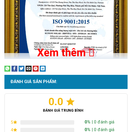
Xem thêm
Độ bền cao
:
đèn đường 400w năng lượng mặt trời
đã
được các nhà sản xuất cam kết độ bền của sản phẩm lên đến
25 năm.
ĐÁNH GIÁ SẢN PHẨM:
0.0
Chứng nhận ISO 9001:2015
ĐÁNH GIÁ TRUNG BÌNH
0%
| 0 đánh giá
5
0%
| 0 đánh giá
4