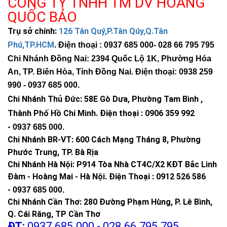
CÔNG TY TNHH TM DV HOÀNG
QUỐC BẢO
Trụ sở chính:
126 Tân Quý,P.Tân Qúy,Q.Tân
Phú,TP.HCM
.
Điện thoại : 0937 685 000
- 028 66 795 795
Chi Nhánh Đồng Nai: 2394 Quốc Lộ 1K, Phường Hóa
An, TP. Biên Hòa, Tỉnh Đồng Nai. Điện thoại: 0938 259
990 -
0937 685 000
.
Chi Nhánh Thủ Đức:
58E Gò Dưa, Phường Tam Bình ,
Thành Phố Hồ Chí Minh
.
Điện thoại : 0906 359 992
-
0937 685 000
.
Chi Nhánh BR-VT:
600 Cách Mạng Tháng 8, Phường
Phước Trung, TP. Bà Rịa
Chi Nhánh Hà Nội: P914 Tòa Nhà CT4C/X2 KĐT Bắc Linh
Đàm - Hoàng Mai - Hà Nội.
Điện Thoại : 0912 526 586
-
0937 685 000.
Đặc biệt có thêm tính năng cảm biến chuyển động có
Chi Nhánh Cần Thơ: 280 Đường Phạm Hùng, P. Lê Bình,
thể bật / tắt tính năng này trên remote.
Q. Cái Răng, TP Cần Thơ
ĐT:
0937.685.000 - 028.66.795.795