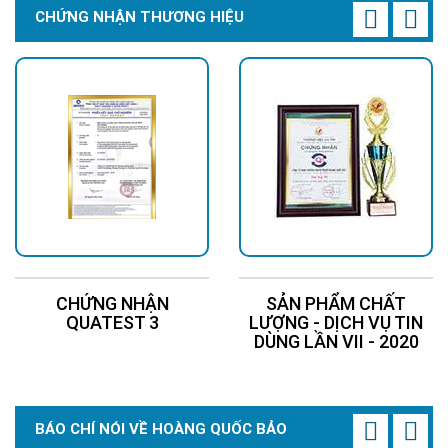
CHỨNG NHẬN THƯƠNG HIỆU
CHỨNG NHẬN
SẢN PHẨM CHẤT
QUATEST 3
LƯỢNG - DỊCH VỤ TIN
DÙNG LẦN VII - 2020
BÁO CHÍ NÓI VỀ HOÀNG QUỐC BẢO