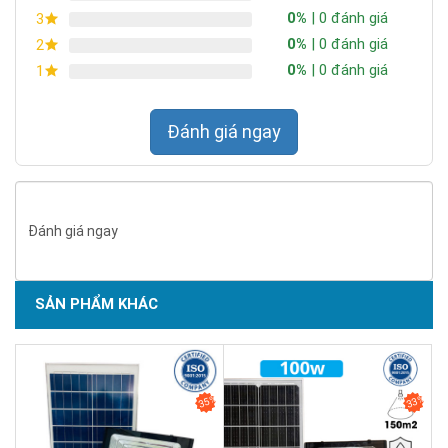
0%
| 0 đánh giá
3
0%
| 0 đánh giá
2
0%
| 0 đánh giá
1
Đánh giá ngay
Đánh giá ngay
Tự động
: đèn có thể tự động bật tắt khi trời tối sáng. Tính
SẢN PHẨM KHÁC
năng này vừa giúp đèn tiết kiệm năng lượng, vừa giúp quý
khách hàng tiết kiệm thời gian.
SẢN PHẨM CHẤT LƯỢNG - DỊCH VỤ TIN DÙNG LẦN VII - 2020
35%
33%