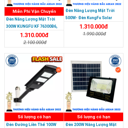
Đèn Năng Lượng Mặt Trời
Miễn Phí Vận Chuyển
500W- Đèn KungFu Solar
Đèn Năng Lượng Mặt Trời
Năng Lượng Mặt Trời 500W,IP
1.310.000đ
300W KUNGFU KF 76300B6,
67 Loại Lớn
1.990.000đ
IP68, Bảng Giá 2026
1.310.000đ
2.100.000đ
Chi Tiết
Đặt Mua
Chi Tiết
Đặt Mua
26%
34%
SẢN PHẨM DỊCH VỤ CHẤT LƯỢNG ASEAN 2019
Số lượng có hạn
Số lượng có hạn
An toàn với người sử dụng: đèn năng lượng mặt trời
400w
có ánh sáng không tỏa nhiệt, không gây hại cho mắt của
Đèn Đường Liền Thể 100W
Đèn 200W Năng Lượng Mặt