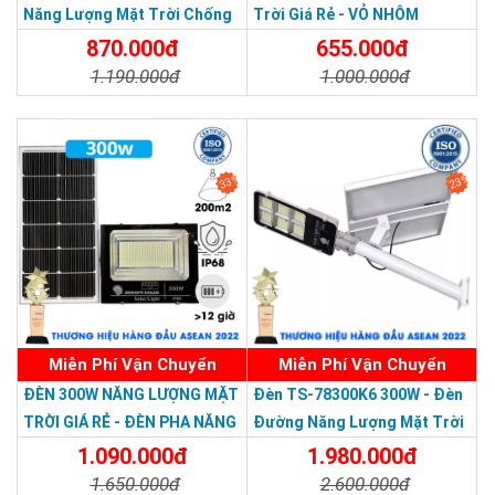
người sử dụng.
Năng Lượng Mặt Trời Chống
Trời Giá Rẻ - VỎ NHÔM
Nước Giá Rẻ
870.000đ
655.000đ
1.190.000đ
1.000.000đ
Chi Tiết
Đặt Mua
Chi Tiết
Đặt Mua
33%
23%
Miễn Phí Vận Chuyển
Miễn Phí Vận Chuyển
Thương hiệu dẫn đầu Việt Nam 2023
ĐÈN 300W NĂNG LƯỢNG MẶT
Đèn TS-78300K6 300W - Đèn
TRỜI GIÁ RẺ - ĐÈN PHA NĂNG
Đường Năng Lượng Mặt Trời
LƯỢNG MẶT TRỜI 300W MẪU
300W TS-78300K6 - Solar
1.090.000đ
1.980.000đ
MỚI
Light 300W
1.650.000đ
2.600.000đ