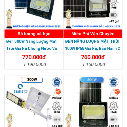
Số lượng có hạn
Miễn Phí Vận Chuyển
Đèn 300W Năng Lượng Mặt
ĐÈN NĂNG LƯỢNG MẶT TRỜI
Trời Giá Rẻ Chống Nước Vỏ
100W IP68 Giá Rẻ, Bảo Hành 2
Nhôm Đúc
Năm
770.000đ
760.000đ
1.190.000đ
1.150.000đ
Chi Tiết
Đặt Mua
Chi Tiết
Đặt Mua
37%
34%
Dễ lắp đặt:
đèn lắp đặt rất dễ, chỉ cần để tấm pin năng lượng
THƯƠNG HIỆU HÀNG ĐẦU ASEAN 2022
mặt trời ở nơi cao nhất có thể hấp thụ ánh sáng mặt trời và
đèn ở nơi cần chiếu sáng là xong.