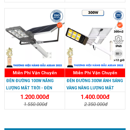
Chi Tiết
Đặt Mua
Chi Tiết
Đặt Mua
22%
40%
Miễn Phí Vận Chuyển
Miễn Phí Vận Chuyển
ĐÈN ĐƯỜNG 100W NĂNG
ĐÈN ĐƯỜNG 300W ÁNH SÁNG
LƯỢNG MẶT TRỜI - ĐÈN
VÀNG NĂNG LƯỢNG MẶT
ĐƯỜNG NĂNG LƯỢNG MẶT
TRỜI - Solar Light 300W
1.200.000đ
1.400.000đ
TRỜI 100W GIÁ RẺ - Solar
1.550.000đ
2.350.000đ
Light 100W
Chi Tiết
Đặt Mua
Chi Tiết
Đặt Mua