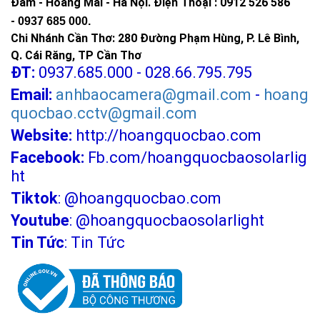
Đàm - Hoàng Mai - Hà Nội.
Điện Thoại : 0912 526 586
-
0937 685 000.
Chi Nhánh Cần Thơ: 280 Đường Phạm Hùng, P. Lê Bình,
Q. Cái Răng, TP Cần Thơ
ĐT:
0937.685.000 - 028.66.795.795
Email:
anhbaocamera@gmail.com
-
hoang
quocbao.cctv@gmail.com
Website:
http://hoangquocbao.com
Facebook:
Fb.com/hoangquocbaosolarlig
ht
Tiktok
:
@hoangquocbao.com
Youtube
:
@hoangquocbaosolarlight
Tin Tức
:
Tin Tức