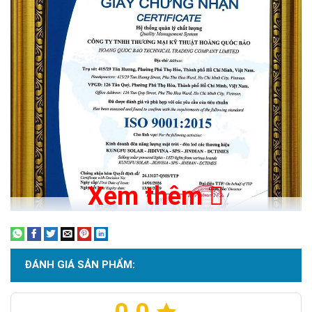
Đèn năng lượng mặt trời 40w FL 40 đáp ứng được tiêu chuẩn
chống thấm nước IP67, cho phép bạn sử dụng sản phẩm trong
các điều kiện khắc nghiệt như mưa, nắng hay bụi bẩn.
Cảm biến tự động tối tự sáng - sáng tự tắt
Một trong những tính năng tiện lợi của đèn năng lượng mặt
trời 40w FL 40 là cảm biến tự động tối tự sáng và sáng tự tắt.
Với tính năng này, đèn có thể tự động điều chỉnh ánh sáng dựa
vào mức độ ánh sáng môi trường xung quanh.
Có thể điều khiển bật tắt từ xa bằng remote
Ngoài ra, đèn năng lượng mặt trời 40w FL 40 còn có tính năng
Xem thêm
điều khiển bật tắt từ xa bằng remote. Khách hàng có thể
bật/tắt, tăng/giảm độ sáng, hẹn giờ tắt từ xa hơn 10m
Thời gian sạc đầy 5-8 giờ
ĐÁNH GIÁ SẢN PHẨM:
Thời gian sạc đầy của đèn năng lượng mặt trời 40w FL 40 là
khoảng 5-8 giờ. Điều này có thể thay đổi tùy vào điều kiện ánh
sáng mặt trời trong khu vực bạn sống. Tuy nhiên, với khả năng
Chứng nhận ISO 9001:2015