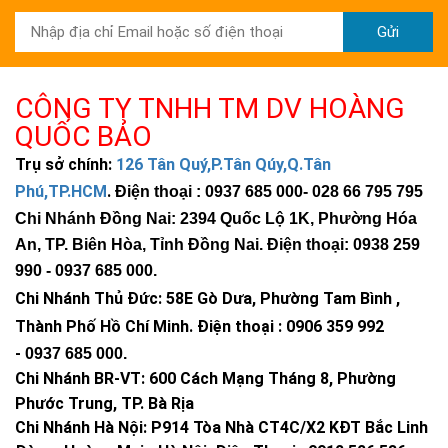
Gửi
CÔNG TY TNHH TM DV HOÀNG
QUỐC BẢO
Trụ sở chính:
126 Tân Quý,P.Tân Qúy,Q.Tân
Phú,TP.HCM
.
Điện thoại : 0937 685 000
- 028 66 795 795
Chi Nhánh Đồng Nai: 2394 Quốc Lộ 1K, Phường Hóa
An, TP. Biên Hòa, Tỉnh Đồng Nai. Điện thoại: 0938 259
990 -
0937 685 000
.
Chi Nhánh Thủ Đức:
58E Gò Dưa, Phường Tam Bình ,
Thành Phố Hồ Chí Minh
.
Điện thoại : 0906 359 992
-
0937 685 000
.
Chi Nhánh BR-VT:
600 Cách Mạng Tháng 8, Phường
Phước Trung, TP. Bà Rịa
Chi Nhánh Hà Nội: P914 Tòa Nhà CT4C/X2 KĐT Bắc Linh