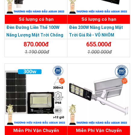
SẢN PHẨM DỊCH VỤ CHẤT LƯỢNG ASEAN 2019
Số lượng có hạn
Số lượng có hạn
Đèn Đường Liền Thể 100W
Đèn 200W Năng Lượng Mặt
Năng Lượng Mặt Trời Chống
Trời Giá Rẻ - VỎ NHÔM
Nước Giá Rẻ
870.000đ
655.000đ
1.190.000đ
1.000.000đ
Chi Tiết
Đặt Mua
Chi Tiết
Đặt Mua
33%
23%
Miễn Phí Vận Chuyển
Miễn Phí Vận Chuyển
Thương hiệu dẫn đầu Việt Nam 2023