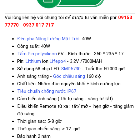
Vui lòng liên hệ với chúng tôi để được tư vấn miễn phí:
09153
77770 - 0937 017 717
Đèn pha Năng Lượng Mặt Trời
40W
Công suất: 40W
Tấm Pin polysilicon
6V - Kích thước : 350 * 235 * 17
Pin:
Lithium
ion
Lifepo4
- 3.2V /7000MAH
Sử dụng 68 chip LED:
SMD5730
- Tuổi thọ 50.000 giờ
Ánh sáng trắng -
Góc chiếu sáng
160 độ
Chất liệu: Nhôm đúc nguyên khối + kính cường lực
Tiêu chuẩn chống nước IP67
Cảm biến ánh sáng ( tối tự sáng - sáng tự tắt)
Điều khiển Remote từ xa : tắt/ mở - hẹn giờ - tăng giảm
độ sáng
Thời gian sạc: 5-8 giờ
Thời gian chiếu sáng > 12 giờ
Bảo hành 2 năm