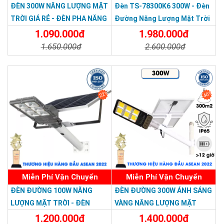
ĐÈN 300W NĂNG LƯỢNG MẶT
Đèn TS-78300K6 300W - Đèn
TRỜI GIÁ RẺ - ĐÈN PHA NĂNG
Đường Năng Lượng Mặt Trời
LƯỢNG MẶT TRỜI 300W MẪU
300W TS-78300K6 - Solar
1.090.000đ
1.980.000đ
MỚI
Light 300W
1.650.000đ
2.600.000đ
Chi Tiết
Đặt Mua
Chi Tiết
Đặt Mua
22%
40%
Miễn Phí Vận Chuyển
Miễn Phí Vận Chuyển
ĐÈN ĐƯỜNG 100W NĂNG
ĐÈN ĐƯỜNG 300W ÁNH SÁNG
LƯỢNG MẶT TRỜI - ĐÈN
VÀNG NĂNG LƯỢNG MẶT
ĐƯỜNG NĂNG LƯỢNG MẶT
TRỜI - Solar Light 300W
1.200.000đ
1.400.000đ