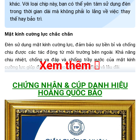
khác. Với loại chip này, bạn có thể yên tâm sử dụng đèn
trong thời gian dài mà không phải lo lắng về việc thay
thế hay bảo trì.
Mặt kính cường lực chắc chắn
Đèn sử dụng mặt kính cường lực, đảm bảo sự bền bỉ và chống
chịu được các tác động từ môi trường bên ngoài. Khả năng
chịu nhiệt, chống va đập và chống trầy xước của mặt kính
Xem thêm
cường lực giúp đèn có thể hoạt động ổn định và lâu dài.
Chất liệu nhôm đúc nguyên khối
CHỨNG NHẬN & CÚP DANH HIỆU
Đèn sử dụng chất liệu nhôm đúc nguyên khối, giúp sản phẩm
HOÀNG QUỐC BẢO
có độ bền cao và chống lại các tác động từ môi trường bên
ngoài như nhiệt độ, áp suất hay độ ẩm.
>> Xem thêm:
99+ mẫu đèn năng lượng mặt trời sáng 12 giờ
chỉ từ 249.000đ
Chống thấm IP67