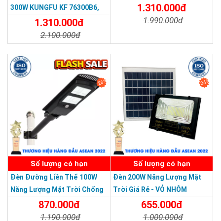
Năng Lượng Mặt Trời 500W,IP
1.310.000đ
300W KUNGFU KF 76300B6,
67 Loại Lớn
1.990.000đ
IP68, Bảng Giá 2026
1.310.000đ
2.100.000đ
Chi Tiết
Đặt Mua
Chi Tiết
Đặt Mua
26%
34%
SẢN PHẨM DỊCH VỤ CHẤT LƯỢNG ASEAN 2019
Số lượng có hạn
Số lượng có hạn
Đèn Đường Liền Thể 100W
Đèn 200W Năng Lượng Mặt
Năng Lượng Mặt Trời Chống
Trời Giá Rẻ - VỎ NHÔM
So với pin chì-acid hay pin lithium thường, pin Lithium-Ion
Nước Giá Rẻ
870.000đ
655.000đ
có ưu điểm:
1.190.000đ
1.000.000đ