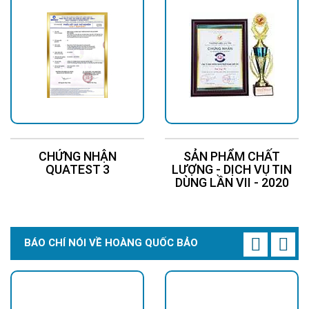
CHỨNG NHẬN
SẢN PHẨM CHẤT
QUATEST 3
LƯỢNG - DỊCH VỤ TIN
DÙNG LẦN VII - 2020
BÁO CHÍ NÓI VỀ HOÀNG QUỐC BẢO
Rất nhiều mẫu đèn giá rẻ sử dụng
vỏ nhựa
, dẫn đến:
Lão hóa nhanh dưới nắng.