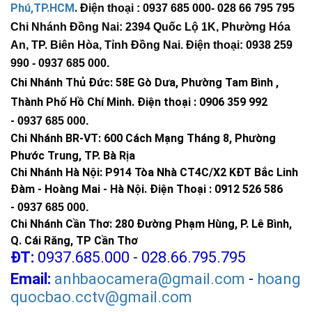
Phú,TP.HCM
.
Điện thoại : 0937 685 000
- 028 66 795 795
Chi Nhánh Đồng Nai: 2394 Quốc Lộ 1K, Phường Hóa
An, TP. Biên Hòa, Tỉnh Đồng Nai. Điện thoại: 0938 259
990 -
0937 685 000
.
Chi Nhánh Thủ Đức:
58E Gò Dưa, Phường Tam Bình ,
Thành Phố Hồ Chí Minh
.
Điện thoại : 0906 359 992
-
0937 685 000
.
Chi Nhánh BR-VT:
600 Cách Mạng Tháng 8, Phường
Phước Trung, TP. Bà Rịa
Chi Nhánh Hà Nội: P914 Tòa Nhà CT4C/X2 KĐT Bắc Linh
Đàm - Hoàng Mai - Hà Nội.
Điện Thoại : 0912 526 586
-
0937 685 000.
Chi Nhánh Cần Thơ: 280 Đường Phạm Hùng, P. Lê Bình,
Q. Cái Răng, TP Cần Thơ
ĐT:
0937.685.000 - 028.66.795.795
Email:
anhbaocamera@gmail.com
-
hoang
Chiếu sáng đường làng, lối đi nông thôn
quocbao.cctv@gmail.com
Lắp đèn NLMT 500W trên các trụ cao
5–6m
giúp: