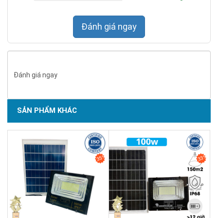
Đánh giá ngay
Đánh giá ngay
SẢN PHẨM KHÁC
SẢN PHẨM CHẤT LƯỢNG - DỊCH VỤ TIN DÙNG LẦN VII - 2020
35%
33%
Tấm pin đa tinh thể
Tấm pin năng lượng mặt trời
đa tinh thể kích thước
530 x 350
x 17mm
đóng vai trò thu năng lượng mặt trời và chuyển hóa
thành điện năng.