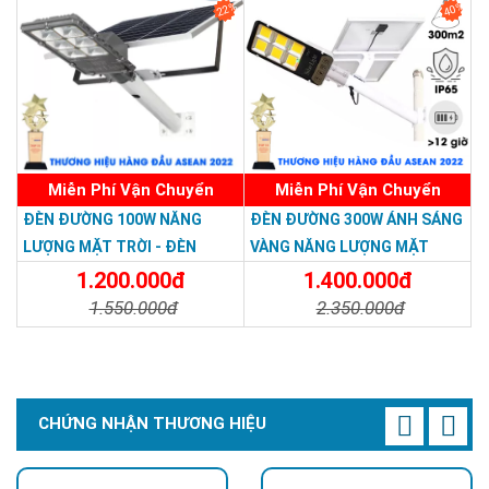
22%
40%
Miễn Phí Vận Chuyển
Miễn Phí Vận Chuyển
ĐÈN ĐƯỜNG 100W NĂNG
ĐÈN ĐƯỜNG 300W ÁNH SÁNG
LƯỢNG MẶT TRỜI - ĐÈN
VÀNG NĂNG LƯỢNG MẶT
ĐƯỜNG NĂNG LƯỢNG MẶT
TRỜI - Solar Light 300W
1.200.000đ
1.400.000đ
TRỜI 100W GIÁ RẺ - Solar
1.550.000đ
2.350.000đ
Light 100W
Vỏ nhôm đúc nguyên khối + kính cường lực –
Chi Tiết
Đặt Mua
Chi Tiết
Đặt Mua
Bảo vệ và tản nhiệt tối
CHỨNG NHẬN THƯƠNG HIỆU