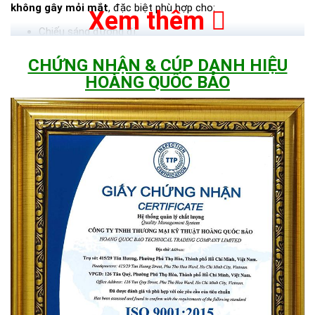
không gây mỏi mắt
, đặc biệt phù hợp cho:
Xem thêm
Chiếu sáng đường đi.
Khu vực sản xuất.
CHỨNG NHẬN & CÚP DANH HIỆU
Sân vườn, bãi xe, công trình ngoài trời.
HOÀNG QUỐC BẢO
>>> Xem thêm:
Đèn năng lượng mặt trời
BH 5 năm chỉ từ
345k.