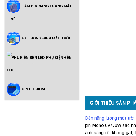
TẤM PIN NĂNG LƯỢNG MẶT
TRỜI
HỆ THỐNG ĐIỆN MẶT TRỜI
PHỤ KIỆN ĐÈN
LED
PIN LITHIUM
GIỚI THIỆU SẢN PH
Đèn năng lượng mặt trờ
pin Mono 6V/70W sạc nha
ánh sáng rõ, không gắt,