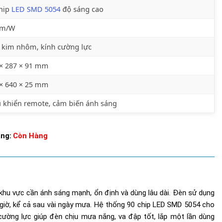
chip
LED SMD 5054
độ sáng cao
lm/W
 kim nhôm, kính cường lực
 × 287 × 91 mm
 × 640 × 25 mm
 khiển remote, cảm biến ánh sáng
ạng:
Còn Hàng
khu vực cần ánh sáng mạnh, ổn định và dùng lâu dài. Đèn sử dụng
giờ, kể cả sau vài ngày mưa. Hệ thống 90 chip LED SMD 5054 cho
cường lực giúp đèn chịu mưa nắng, va đập tốt, lắp một lần dùng