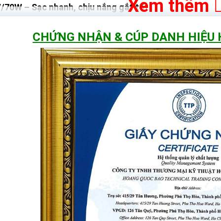
Xem thêm
/70W – Sạc nhanh, chịu nắng gắt tốt
 pin Poly
khi cùng diện tích
áng sớm và chiều muộn
CHỨNG NHẬN & CÚP DANH HIỆU
năm ngoài trời
 thời gian sạc thực tế chỉ
4–6 giờ nắng tốt
, đủ đầy pin cho cả đêm 
ưa dầm 2–3 ngày
, pin vẫn giữ đủ dung lượng để đèn hoạt động
 – 60.000mAh
giá rẻ thường dùng pin dung lượng 20.000–30.000mAh. Lúc mới lắp t
ng mặt trời 1000W này dùng
pin dung lượng 60.000mAh
, điện áp ổ
lớn
g tụt sáng giữa đêm
ơn đáng kể
 thực tế Hoàng Quốc Bảo đã kiểm tra từ
10–14 giờ.