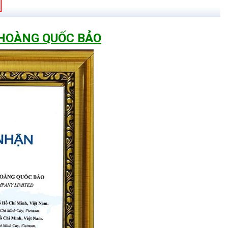
 HOÀNG QUỐC BẢO
dài.
hì sáng, nhưng
pin chai rất nhanh
.
n định 3.2V: