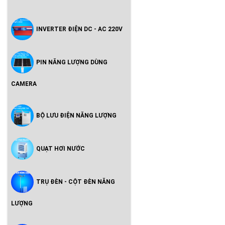
INVERTER ĐIỆN DC - AC 220V
PIN NĂNG LƯỢNG DÙNG
CAMERA
BỘ LƯU ĐIỆN NĂNG LƯỢNG
QUẠT HƠI NƯỚC
TRỤ ĐÈN - CỘT ĐÈN NĂNG
LƯỢNG