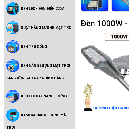
ĐÈN LED - ĐÈN ĐIỆN 220V
Đèn 1000W - 
QUẠT NĂNG LƯỢNG MẶT TRỜI
ĐÈN TRỤ CỔNG
ĐÈN NĂNG LƯỢNG MẶT TRỜI
SÂN VƯỜN CAO CẤP CHÍNH HÃNG
ĐÈN LED DÂY NĂNG LƯỢNG
CAMERA NĂNG LƯỢNG MẶT
TRỜI