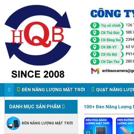
ĐÈN NĂNG LƯỢNG MẶT TRỜI
QUẠT NĂNG LƯỢ
VIDEO ĐÈN PHA ĐIỆN 220V
DANH MỤC SẢN PHẨM
100+ Đèn Năng Lượng M
ĐÈN NĂNG LƯỢNG MẶT TRỜI