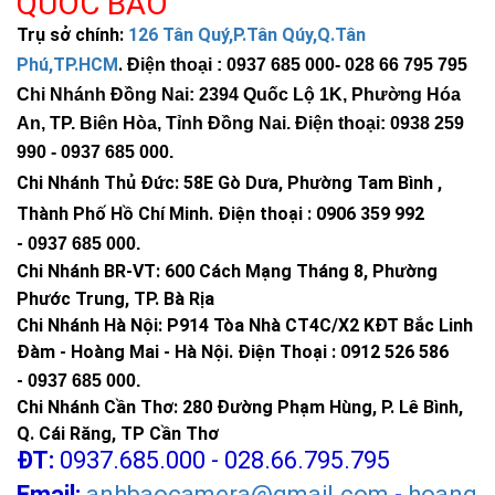
QUỐC BẢO
Trụ sở chính:
126 Tân Quý,P.Tân Qúy,Q.Tân
Phú,TP.HCM
.
Điện thoại : 0937 685 000
- 028 66 795 795
Chi Nhánh Đồng Nai: 2394 Quốc Lộ 1K, Phường Hóa
An, TP. Biên Hòa, Tỉnh Đồng Nai. Điện thoại: 0938 259
990 -
0937 685 000
.
Chi Nhánh Thủ Đức:
58E Gò Dưa, Phường Tam Bình ,
Thành Phố Hồ Chí Minh
.
Điện thoại : 0906 359 992
-
0937 685 000
.
Chi Nhánh BR-VT:
600 Cách Mạng Tháng 8, Phường
Phước Trung, TP. Bà Rịa
Chi Nhánh Hà Nội: P914 Tòa Nhà CT4C/X2 KĐT Bắc Linh
Đàm - Hoàng Mai - Hà Nội.
Điện Thoại : 0912 526 586
-
0937 685 000.
Chi Nhánh Cần Thơ: 280 Đường Phạm Hùng, P. Lê Bình,
Q. Cái Răng, TP Cần Thơ
ĐT:
0937.685.000 - 028.66.795.795
Đèn 150W bao gồm các thành phần sau:
Email:
anhbaocamera@gmail.com
-
hoang