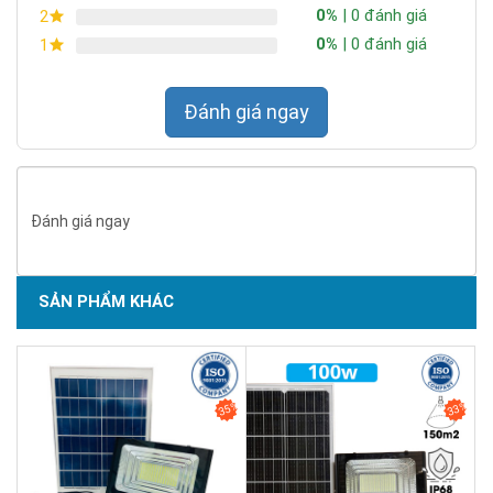
0%
| 0 đánh giá
2
đèn truyền thống, có thể kể đến như:
0%
| 0 đánh giá
1
Tiết kiệm điện:
Vì đèn sử dụng nguồn năng lượng tái tạo từ
ánh nắng mặt trời nên không tốn điện, quý khách hàng sẽ tiết
kiệm được tiền điện hàng tháng.
Đánh giá ngay
Đánh giá ngay
SẢN PHẨM KHÁC
SẢN PHẨM CHẤT LƯỢNG - DỊCH VỤ TIN DÙNG LẦN VII - 2020
35%
33%