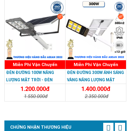
nhiệt, không phát ra tia bức xạ gây nguy hiểm với người sử
dụng.
22%
40%
Miễn Phí Vận Chuyển
Miễn Phí Vận Chuyển
ĐÈN ĐƯỜNG 100W NĂNG
ĐÈN ĐƯỜNG 300W ÁNH SÁNG
LƯỢNG MẶT TRỜI - ĐÈN
VÀNG NĂNG LƯỢNG MẶT
ĐƯỜNG NĂNG LƯỢNG MẶT
TRỜI - Solar Light 300W
1.200.000đ
1.400.000đ
TRỜI 100W GIÁ RẺ - Solar
1.550.000đ
2.350.000đ
Light 100W
Chi Tiết
Đặt Mua
Chi Tiết
Đặt Mua
CHỨNG NHẬN THƯƠNG HIỆU