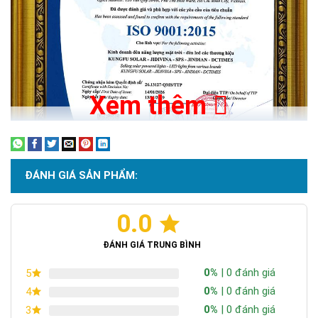
Xem thêm
ĐÁNH GIÁ SẢN PHẨM:
0.0
Chứng nhận ISO 9001:2015
ĐÁNH GIÁ TRUNG BÌNH
0%
| 0 đánh giá
5
0%
| 0 đánh giá
4
0%
| 0 đánh giá
3
Đèn năng lượng mặt trời 150W có rất nhiều ưu điểm hơn so với