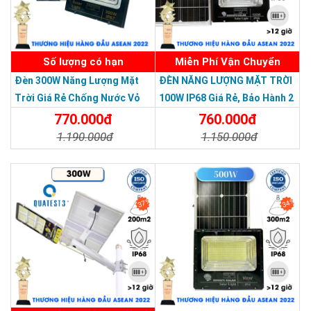
Số lượng có hạn
Miễn Phí Vận Chuyển
Đèn 300W Năng Lượng Mặt
ĐÈN NĂNG LƯỢNG MẶT TRỜI
Trời Giá Rẻ Chống Nước Vỏ
100W IP68 Giá Rẻ, Bảo Hành 2
Nhôm Đúc
Năm
770.000đ
760.000đ
Ít bảo trì
: Đèn được thiết kế chắc chắn, trang bị chuẩn chống
bụi và chống nước IP67, các nhà sản xuất cam kết độ bền của
1.190.000đ
1.150.000đ
đèn lên đến hơn 25 năm.
Chi Tiết
Đặt Mua
Chi Tiết
Đặt Mua
37%
34%
THƯƠNG HIỆU HÀNG ĐẦU ASEAN 2022