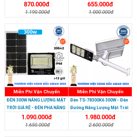
Nước Giá Rẻ
870.000đ
655.000đ
1.190.000đ
1.000.000đ
Chi Tiết
Đặt Mua
Chi Tiết
Đặt Mua
33%
23%
Miễn Phí Vận Chuyển
Miễn Phí Vận Chuyển
Thương hiệu dẫn đầu Việt Nam 2023
ĐÈN 300W NĂNG LƯỢNG MẶT
Đèn TS-78300K6 300W - Đèn
TRỜI GIÁ RẺ - ĐÈN PHA NĂNG
Đường Năng Lượng Mặt Trời
LƯỢNG MẶT TRỜI 300W MẪU
300W TS-78300K6 - Solar
1.090.000đ
1.980.000đ
MỚI
Light 300W
1.650.000đ
2.600.000đ
An toàn với người sử dụng:
Đèn năng lượng mặt trời sử dụng
Chi Tiết
Đặt Mua
Chi Tiết
Đặt Mua
các bóng đèn LED để phát sáng, chính vì vậy đèn không toả