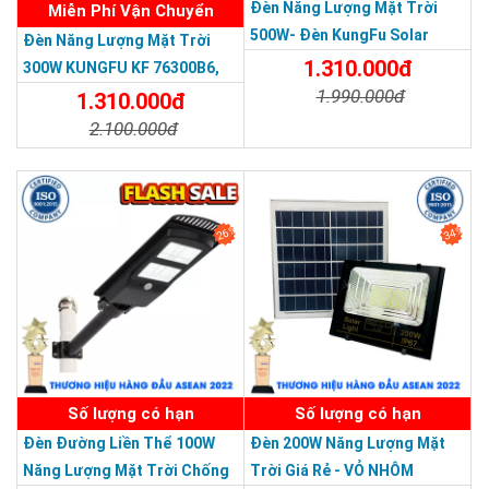
Đèn Năng Lượng Mặt Trời
Miễn Phí Vận Chuyển
500W- Đèn KungFu Solar
Đèn Năng Lượng Mặt Trời
Năng Lượng Mặt Trời 500W,IP
1.310.000đ
300W KUNGFU KF 76300B6,
67 Loại Lớn
1.990.000đ
IP68, Bảng Giá 2026
1.310.000đ
2.100.000đ
Chi Tiết
Đặt Mua
Chi Tiết
Đặt Mua
Dễ lắp đặt:
Quý khách chỉ cần để tấm pin năng lượng mặt trời
26%
34%
ở nơi có nhiều ánh nắng mặt trời và kết nối tới đèn là đã có
thể sử dụng.
SẢN PHẨM DỊCH VỤ CHẤT LƯỢNG ASEAN 2019
Số lượng có hạn
Số lượng có hạn
Đèn Đường Liền Thể 100W
Đèn 200W Năng Lượng Mặt
Năng Lượng Mặt Trời Chống
Trời Giá Rẻ - VỎ NHÔM