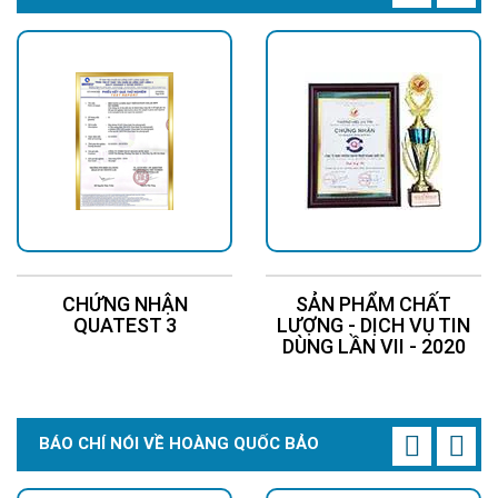
Đèn năng lượng mặt trời 150W có cấu tạo ra
sao?
CHỨNG NHẬN
SẢN PHẨM CHẤT
QUATEST 3
LƯỢNG - DỊCH VỤ TIN
DÙNG LẦN VII - 2020
BÁO CHÍ NÓI VỀ HOÀNG QUỐC BẢO