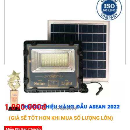
1.090.000đ
1.700.000đ
(GIÁ SẼ TỐT HƠN KHI MUA SỐ LƯỢNG LỚN)
Miễn Phí Vận Chuyển