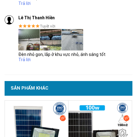
Trả lời
THƯƠNG HIỆU HÀNG ĐẦU ASEAN 2022
Lê Thị Thanh Hiền
Tuyệt vời
Đèn nhỏ gon, lắp ở khu vực nhỏ, ánh sáng tốt
Trả lời
Đèn Solar Light 8860 60W sử dụng
tấm pin polysilicon 6V
với
kích thước
350 x 350 x 17mm
. Đây là bộ phận quan trọng giúp
SẢN PHẨM KHÁC
hấp thụ ánh sáng mặt trời và chuyển hóa thành điện năng để
sạc cho pin lưu trữ bên trong đèn.
Kích thước tấm pin tương đối gọn, dễ lắp đặt trên trụ, tường,
mái hiên hoặc các vị trí ngoài trời có ánh nắng trực tiếp. Để
35%
33%
đèn đạt hiệu quả tốt nhất, người dùng nên lắp tấm pin ở nơi
không bị che khuất bởi cây cối, mái tôn, biển hiệu hoặc công
trình xung quanh.