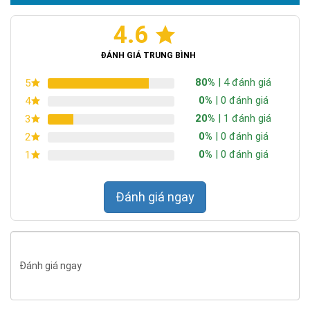
4.6
Chứng nhận ISO 9001:2015
ĐÁNH GIÁ TRUNG BÌNH
80%
| 4 đánh giá
5
0%
| 0 đánh giá
4
20%
| 1 đánh giá
3
0%
| 0 đánh giá
2
Với công suất 60W, góc chiếu sáng rộng 160 độ và hệ thống
0%
| 0 đánh giá
1
124 chip LED SMD5730, mẫu đèn Solar 8860 phù hợp với nhiều
không gian ngoài trời như:
Đánh giá ngay
Chiếu sáng sân vườn, cổng nhà, lối đi quanh nhà.
Lắp đặt tại hẻm nhỏ, đường nội bộ, khu dân cư.
Chiếu sáng bãi đỗ xe, kho bãi, sân xưởng.
Dùng cho trang trại, nhà vườn, khu chăn nuôi.
Đánh giá ngay
Lắp tại resort, homestay, khu nghỉ dưỡng, công viên mini.
Sử dụng ở những nơi khó kéo dây điện hoặc muốn tiết
kiệm chi phí điện năng.