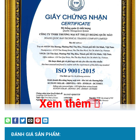
Ứng dụng phù hợp: Sân vườn, đường nội khu,
hẻm, bãi đỗ xe
Xem thêm
ĐÁNH GIÁ SẢN PHẨM: