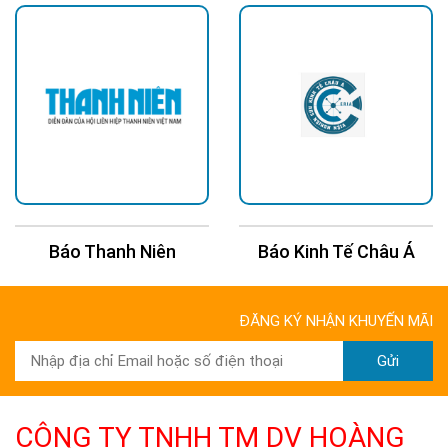
Chiếu sáng liên tục hơn 12 giờ, sạc 5–8 giờ là đủ
Một trong những lý do nhiều khách hàng lựa chọn
đèn
năng lượng mặt trời 60W Solar 8860
là khả năng
chiếu sáng lâu. Chỉ cần sạc khoảng 5–8 giờ dưới ánh
nắng mặt trời, đèn có thể hoạt động hơn 12 giờ trong
điều kiện sử dụng phù hợp.
Điều này rất hữu ích với các khu vực cần chiếu sáng xuyên đêm
như cổng nhà, sân vườn, hẻm nhỏ, lối đi, nhà kho hoặc bãi đỗ
Báo Thanh Niên
Báo Kinh Tế Châu Á
xe. Người dùng không cần lo lắng về chi phí điện hằng tháng,
đồng thời vẫn đảm bảo ánh sáng cần thiết cho sinh hoạt và an
ninh.
ĐĂNG KÝ NHẬN KHUYẾN MÃI
Chống nước IP67, hoạt động tốt trong mưa lớn
Gửi
CÔNG TY TNHH TM DV HOÀNG