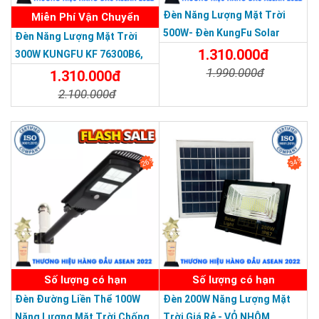
Đèn Năng Lượng Mặt Trời
Miễn Phí Vận Chuyển
Thương hiệu dẫn đầu Việt Nam 2023
500W- Đèn KungFu Solar
Đèn Năng Lượng Mặt Trời
Năng Lượng Mặt Trời 500W,IP
1.310.000đ
300W KUNGFU KF 76300B6,
67 Loại Lớn
1.990.000đ
IP68, Bảng Giá 2026
1.310.000đ
2.100.000đ
Chi Tiết
Đặt Mua
Một điểm nổi bật của mẫu
đèn NLMT 60W pin lithium
Chi Tiết
Đặt Mua
18000mAh
này là sử dụng pin
Lithium ion LiFePO4
3.2V/18000mAh
. Dòng pin LiFePO4 thường được đánh giá
26%
34%
cao nhờ khả năng lưu trữ ổn định, độ an toàn tốt và tuổi thọ
sử dụng lâu dài hơn so với nhiều loại pin thông thường.
Với dung lượng 18000mAh, đèn có thể tích trữ đủ năng lượng
sau thời gian sạc khoảng 5–8 giờ trong điều kiện nắng tốt. Khi
được sạc đầy, đèn có thể chiếu sáng hơn 12 giờ, đáp ứng nhu
cầu sử dụng xuyên đêm cho nhiều khu vực ngoài trời.
Số lượng có hạn
Số lượng có hạn
124 chip LED SMD5730, tuổi thọ 50.000 giờ, góc
Đèn Đường Liền Thể 100W
Đèn 200W Năng Lượng Mặt
chiếu 160°
Năng Lượng Mặt Trời Chống
Trời Giá Rẻ - VỎ NHÔM