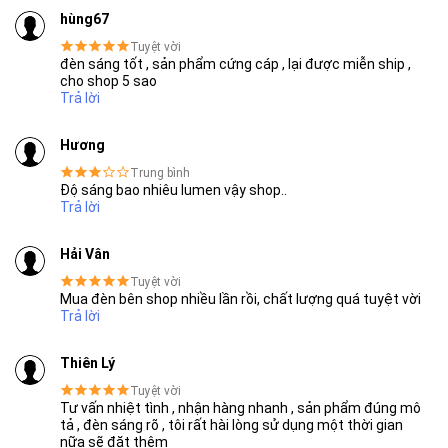
hùng67
Đặc biệt, nhờ thiết kế
nhôm đúc nguyên khối kết hợp kính
Tuyệt vời
SẢN PHẨM CHẤT LƯỢNG - DỊCH VỤ TIN DÙNG LẦN VII - 2020
cường lực
, đèn có khả năng chịu được điều kiện thời tiết
đèn sáng tốt , sản phẩm cứng cáp , lại được miễn ship ,
ngoài trời, hạn chế hư hỏng do mưa nắng và va đập nhẹ trong
cho shop 5 sao
Trả lời
quá trình sử dụng.
Thông Số Kỹ Thuật Chi Tiết
Hương
Trung bình
Tấm pin polysilicon 6V
Độ sáng bao nhiêu lumen vậy shop..
Trả lời
Hải Vân
Tuyệt vời
Mua đèn bên shop nhiều lần rồi, chất lượng quá tuyệt vời
Trả lời
Thiên Lý
Tuyệt vời
Tư vấn nhiệt tình , nhận hàng nhanh , sản phẩm đúng mô
tả , đèn sáng rõ , tôi rất hài lòng sử dụng một thời gian
nữa sẽ đặt thêm