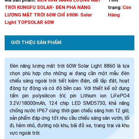
TRỜI KUNGFU SOLAR- ĐÈN PHA NĂNG
trạng:
Còn
LƯỢNG MẶT TRỜI 60W CHỈ 690K- Solar
Hàng
Light TOPSOLAR 60W
GIỚI THIỆU SẢN PHẨM:
Đèn năng lượng mặt trời 60W Solar Light 8860 là lựa
chọn phù hợp cho những ai đang cần một mẫu đèn
chiếu sáng ngoài trời tiết kiệm điện, dễ lắp đặt, hoạt
động tự động và có độ bền cao. Với thiết kế sử dụng
tấm pin polysilicon 6V, pin Lithium ion LiFePO4
3.2V/18000mAh, 124 chip LED SMD5730, khả năng
chống nước IP67 cùng thời gian chiếu sáng hơn 12 giờ,
sản phẩm đáp ứng tốt nhu cầu chiếu sáng sân vườn, lối
đi, hẻm nhỏ, đường nội khu, bãi đỗ xe, trang trại và khu
vực ngoài trời.