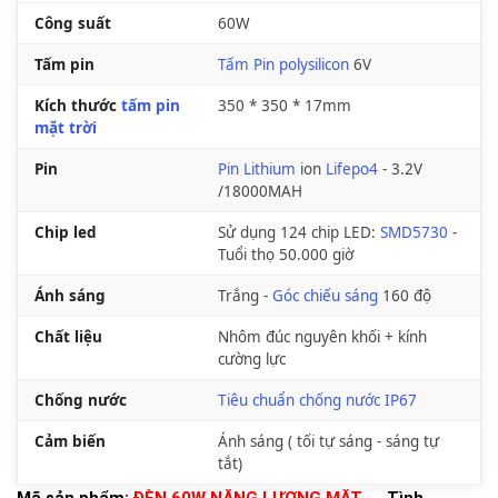
Công suất
60W
Tấm pin
Tấm Pin polysilicon
6V
Kích thước
tấm pin
350 * 350 * 17mm
mặt trời
Pin
Pin Lithium
ion
Lifepo4
- 3.2V
/18000MAH
Chip led
Sử dụng 124 chip LED:
SMD5730
-
Tuổi thọ 50.000 giờ
Ánh sáng
Trắng -
Góc chiếu sáng
160 độ
Chất liệu
Nhôm đúc nguyên khối + kính
cường lực
Chống nước
Tiêu chuẩn chống nước IP67
Cảm biến
Ánh sáng ( tối tự sáng - sáng tự
tắt)
Mã sản phẩm:
ĐÈN 60W NĂNG LƯỢNG MẶT
Tình