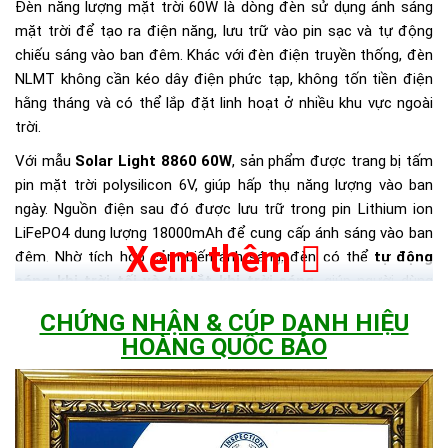
Đèn năng lượng mặt trời 60W là dòng đèn sử dụng ánh sáng
mặt trời để tạo ra điện năng, lưu trữ vào pin sạc và tự động
chiếu sáng vào ban đêm. Khác với đèn điện truyền thống, đèn
NLMT không cần kéo dây điện phức tạp, không tốn tiền điện
hằng tháng và có thể lắp đặt linh hoạt ở nhiều khu vực ngoài
trời.
Với mẫu
Solar Light 8860 60W
, sản phẩm được trang bị tấm
pin mặt trời polysilicon 6V, giúp hấp thụ năng lượng vào ban
ngày. Nguồn điện sau đó được lưu trữ trong pin Lithium ion
LiFePO4 dung lượng 18000mAh để cung cấp ánh sáng vào ban
Xem thêm
đêm. Nhờ tích hợp cảm biến ánh sáng, đèn có thể
tự động
sáng khi trời tối và tự tắt khi trời sáng
, giúp người dùng
không cần thao tác thủ công mỗi ngày.
CHỨNG NHẬN & CÚP DANH HIỆU
Đây là một trong những ưu điểm lớn khiến
đèn năng lượng
HOÀNG QUỐC BẢO
mặt trời 60W
ngày càng được sử dụng phổ biến cho nhà ở,
công trình dân dụng, khuôn viên sân vườn và các khu vực cần
chiếu sáng an toàn về đêm.