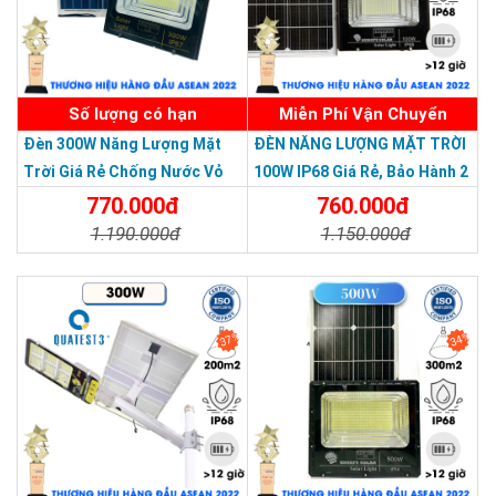
Pin LiFePO4 3.2V/18000mAh
SẢN PHẨM DỊCH VỤ CHẤT LƯỢNG ASEAN 2019
Số lượng có hạn
Miễn Phí Vận Chuyển
Đèn 300W Năng Lượng Mặt
ĐÈN NĂNG LƯỢNG MẶT TRỜI
Trời Giá Rẻ Chống Nước Vỏ
100W IP68 Giá Rẻ, Bảo Hành 2
Nhôm Đúc
Năm
770.000đ
760.000đ
1.190.000đ
1.150.000đ
Chi Tiết
Đặt Mua
Chi Tiết
Đặt Mua
37%
34%