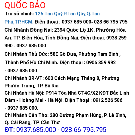
QUỐC BẢO
Trụ sở chính:
126 Tân Quý,P.Tân Qúy,Q.Tân
Phú,TP.HCM
.
Điện thoại : 0937 685 000
- 028 66 795 795
Chi Nhánh Đồng Nai: 2394 Quốc Lộ 1K, Phường Hóa
An, TP. Biên Hòa, Tỉnh Đồng Nai. Điện thoại: 0938 259
990 -
0937 685 000
.
Chi Nhánh Thủ Đức:
58E Gò Dưa, Phường Tam Bình ,
Thành Phố Hồ Chí Minh
.
Điện thoại : 0906 359 992
-
0937 685 000
.
Chi Nhánh BR-VT:
600 Cách Mạng Tháng 8, Phường
Phước Trung, TP. Bà Rịa
Chi Nhánh Hà Nội: P914 Tòa Nhà CT4C/X2 KĐT Bắc Linh
Đàm - Hoàng Mai - Hà Nội.
Điện Thoại : 0912 526 586
Đèn được thiết kế theo tiêu chuẩn
IP67 chống nước
, phù hợp
để lắp đặt ngoài trời. Chỉ số IP67 giúp đèn hạn chế hư hỏng khi
-
0937 685 000.
gặp mưa, bụi bẩn hoặc độ ẩm cao.
Chi Nhánh Cần Thơ: 280 Đường Phạm Hùng, P. Lê Bình,
Q. Cái Răng, TP Cần Thơ
Với điều kiện khí hậu nóng ẩm, mưa nhiều như tại Việt Nam, lựa
ĐT:
0937.685.000 - 028.66.795.795
chọn một mẫu
đèn NLMT IP67 chống nước
là yếu tố rất