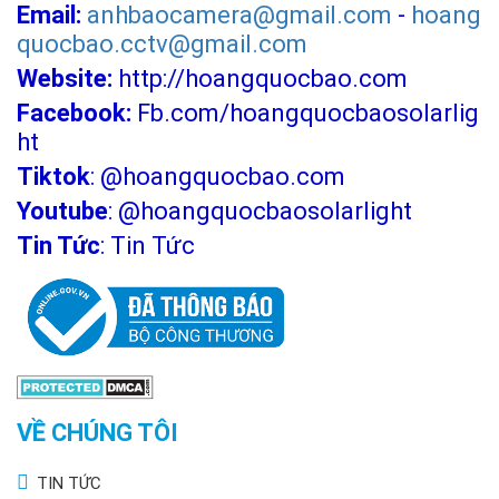
Email:
anhbaocamera@gmail.com
-
hoang
quan trọng. Nhờ khả năng chống nước tốt, Solar Light 8860 có
quocbao.cctv@gmail.com
thể vận hành ổn định hơn trong mùa mưa, đặc biệt khi được
lắp đúng kỹ thuật và đặt tấm pin ở vị trí thông thoáng.
Website:
http://hoangquocbao.com
Facebook:
Fb.com/hoangquocbaosolarlig
Điều khiển remote: tắt/mở, hẹn giờ, tăng giảm
độ sáng
ht
Tiktok
:
@hoangquocbao.com
Youtube
:
@hoangquocbaosolarlight
Tin Tức
:
Tin Tức
VỀ CHÚNG TÔI
TIN TỨC