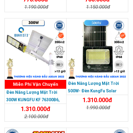
1.190.000đ
1.150.000đ
Chi Tiết
Đặt Mua
Chi Tiết
Đặt Mua
37%
34%
THƯƠNG HIỆU HÀNG ĐẦU ASEAN 2022
Đèn Năng Lượng Mặt Trời
Miễn Phí Vận Chuyển
500W- Đèn KungFu Solar
Đèn Năng Lượng Mặt Trời
Năng Lượng Mặt Trời 500W,IP
1.310.000đ
300W KUNGFU KF 76300B6,
67 Loại Lớn
1.990.000đ
IP68, Bảng Giá 2026
1.310.000đ
2.100.000đ
Chi Tiết
Đặt Mua
Chi Tiết
Đặt Mua