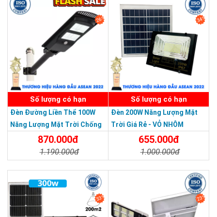
26%
34%
SẢN PHẨM DỊCH VỤ CHẤT LƯỢNG ASEAN 2019
Số lượng có hạn
Số lượng có hạn
Đèn Đường Liền Thể 100W
Đèn 200W Năng Lượng Mặt
Năng Lượng Mặt Trời Chống
Trời Giá Rẻ - VỎ NHÔM
Nước Giá Rẻ
870.000đ
655.000đ
1.190.000đ
1.000.000đ
Chi Tiết
Đặt Mua
Chi Tiết
Đặt Mua
33%
23%