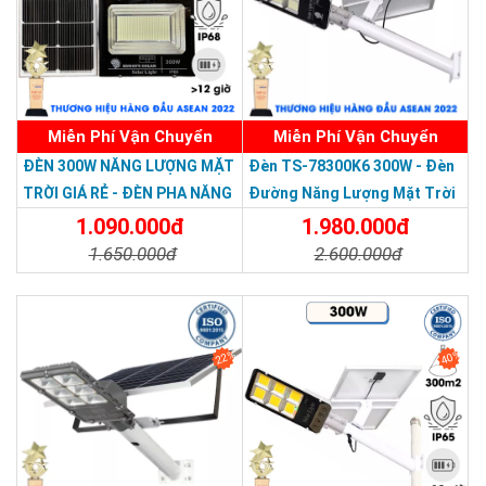
Miễn Phí Vận Chuyển
Miễn Phí Vận Chuyển
Thương hiệu dẫn đầu Việt Nam 2023
ĐÈN 300W NĂNG LƯỢNG MẶT
Đèn TS-78300K6 300W - Đèn
TRỜI GIÁ RẺ - ĐÈN PHA NĂNG
Đường Năng Lượng Mặt Trời
LƯỢNG MẶT TRỜI 300W MẪU
300W TS-78300K6 - Solar
1.090.000đ
1.980.000đ
MỚI
Light 300W
1.650.000đ
2.600.000đ
Chi Tiết
Đặt Mua
Chi Tiết
Đặt Mua
22%
40%