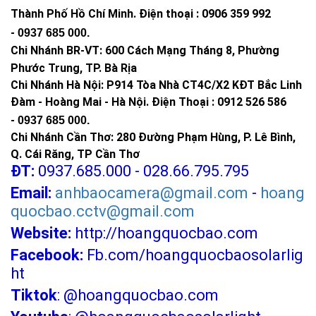
Thành Phố Hồ Chí Minh
.
Điện thoại : 0906 359 992
-
0937 685 000
.
Chi Nhánh BR-VT:
600 Cách Mạng Tháng 8, Phường
Phước Trung, TP. Bà Rịa
Chi Nhánh Hà Nội: P914 Tòa Nhà CT4C/X2 KĐT Bắc Linh
Đàm - Hoàng Mai - Hà Nội.
Điện Thoại : 0912 526 586
-
0937 685 000.
Chi Nhánh Cần Thơ: 280 Đường Phạm Hùng, P. Lê Bình,
Q. Cái Răng, TP Cần Thơ
ĐT:
0937.685.000 - 028.66.795.795
Email:
anhbaocamera@gmail.com
-
hoang
quocbao.cctv@gmail.com
Website:
http://hoangquocbao.com
Facebook:
Fb.com/hoangquocbaosolarlig
ht
Tiktok
:
@hoangquocbao.com