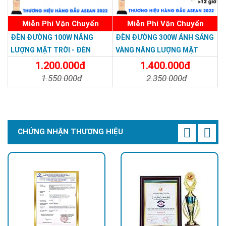
Miễn Phí Vận Chuyển
Miễn Phí Vận Chuyển
ĐÈN ĐƯỜNG 100W NĂNG
ĐÈN ĐƯỜNG 300W ÁNH SÁNG
LƯỢNG MẶT TRỜI - ĐÈN
VÀNG NĂNG LƯỢNG MẶT
ĐƯỜNG NĂNG LƯỢNG MẶT
TRỜI - Solar Light 300W
1.200.000đ
1.400.000đ
TRỜI 100W GIÁ RẺ - Solar
1.550.000đ
2.350.000đ
Light 100W
Chi Tiết
Đặt Mua
Chi Tiết
Đặt Mua
CHỨNG NHẬN THƯƠNG HIỆU