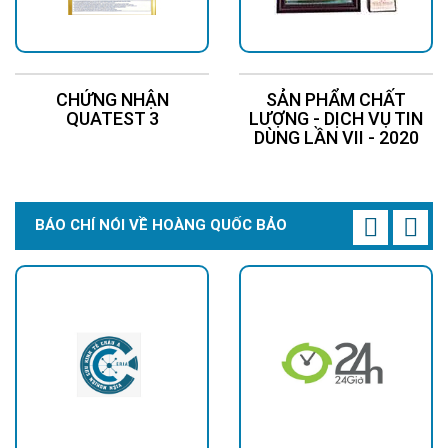
CHỨNG NHẬN
SẢN PHẨM CHẤT
QUATEST 3
LƯỢNG - DỊCH VỤ TIN
DÙNG LẦN VII - 2020
BÁO CHÍ NÓI VỀ HOÀNG QUỐC BẢO