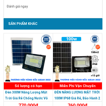
Đánh giá ngay
SẢN PHẨM KHÁC
SẢN PHẨM CHẤT LƯỢNG - DỊCH VỤ TIN DÙNG LẦN VII - 2020
35%
33%
Số lượng có hạn
Miễn Phí Vận Chuyển
Đèn 300W Năng Lượng Mặt
ĐÈN NĂNG LƯỢNG MẶT TRỜI
Trời Giá Rẻ Chống Nước Vỏ
100W IP68 Giá Rẻ, Bảo Hành 2
Nhôm Đúc
Năm
770.000đ
760.000đ