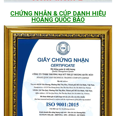
CHỨNG NHẬN & CÚP DANH HIỆU
HOÀNG QUỐC BẢO
Công suất đèn : 5W
Kích thước đèn: Đường kính 200mm
Chiều cao cột đèn180 mm
Bảng điều khiển năng lượng mặt trời: Polysilicon 6V 5W
Pin: Pin LiFePO4 3.7V 6600mah
Sử dụng 36 LED SMD 5730 .
Chế độ màu: Trắng, vàng, trung tính
Chất liệu:Nhôm + PC
Lớp chống thấm nước: IP67