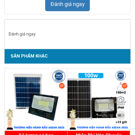
Đánh giá ngay
Đánh giá ngay
SẢN PHẨM KHÁC
SẢN PHẨM CHẤT LƯỢNG - DỊCH VỤ TIN DÙNG LẦN VII - 2020
35%
33%