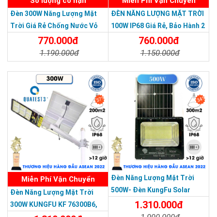
Số lượng có hạn
Miễn Phí Vận Chuyển
Đèn 300W Năng Lượng Mặt
ĐÈN NĂNG LƯỢNG MẶT TRỜI
Trời Giá Rẻ Chống Nước Vỏ
100W IP68 Giá Rẻ, Bảo Hành 2
Nhôm Đúc
Năm
770.000đ
760.000đ
1.190.000đ
1.150.000đ
Chi Tiết
Đặt Mua
Chi Tiết
Đặt Mua
37%
34%
THƯƠNG HIỆU HÀNG ĐẦU ASEAN 2022
Đèn Năng Lượng Mặt Trời
Miễn Phí Vận Chuyển
500W- Đèn KungFu Solar
Đèn Năng Lượng Mặt Trời
Năng Lượng Mặt Trời 500W,IP
1.310.000đ
300W KUNGFU KF 76300B6,
67 Loại Lớn
1.990.000đ
IP68, Bảng Giá 2026