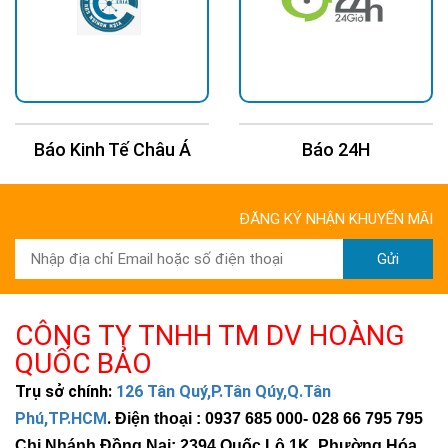
Báo Kinh Tế Châu Á
Báo 24H
ĐĂNG KÝ NHẬN KHUYẾN MÃI
Gửi
CÔNG TY TNHH TM DV HOÀNG
QUỐC BẢO
Trụ sở chính:
126 Tân Quý,P.Tân Qúy,Q.Tân
Phú,TP.HCM
.
Điện thoại : 0937 685 000
- 028 66 795 795
Chi Nhánh Đồng Nai: 2394 Quốc Lộ 1K, Phường Hóa