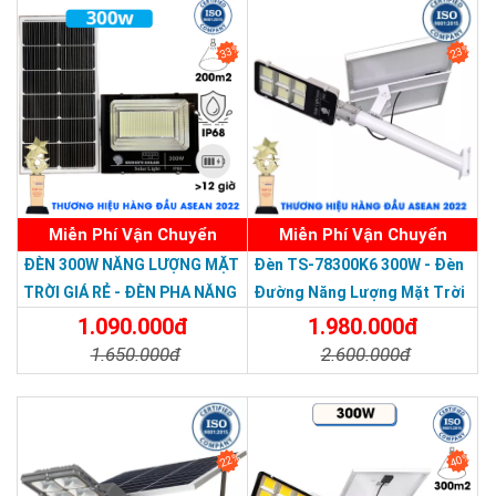
33%
23%
Miễn Phí Vận Chuyển
Miễn Phí Vận Chuyển
Thương hiệu dẫn đầu Việt Nam 2023
ĐÈN 300W NĂNG LƯỢNG MẶT
Đèn TS-78300K6 300W - Đèn
TRỜI GIÁ RẺ - ĐÈN PHA NĂNG
Đường Năng Lượng Mặt Trời
LƯỢNG MẶT TRỜI 300W MẪU
300W TS-78300K6 - Solar
1.090.000đ
1.980.000đ
MỚI
Light 300W
1.650.000đ
2.600.000đ
Chi Tiết
Đặt Mua
Chi Tiết
Đặt Mua
22%
40%