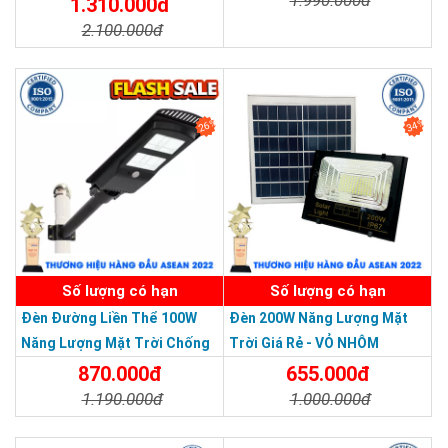
1.310.000đ
2.100.000đ
Chi Tiết
Đặt Mua
Chi Tiết
Đặt Mua
26%
34%
SẢN PHẨM DỊCH VỤ CHẤT LƯỢNG ASEAN 2019
Số lượng có hạn
Số lượng có hạn
Đèn Đường Liền Thể 100W
Đèn 200W Năng Lượng Mặt
Năng Lượng Mặt Trời Chống
Trời Giá Rẻ - VỎ NHÔM
Nước Giá Rẻ
870.000đ
655.000đ
1.190.000đ
1.000.000đ
Chi Tiết
Đặt Mua
Chi Tiết
Đặt Mua