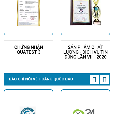
CHỨNG NHẬN
SẢN PHẨM CHẤT
QUATEST 3
LƯỢNG - DỊCH VỤ TIN
DÙNG LẦN VII - 2020
BÁO CHÍ NÓI VỀ HOÀNG QUỐC BẢO