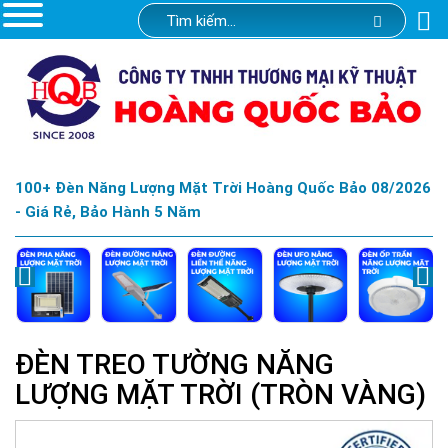
100+ Đèn Năng Lượng Mặt Trời Hoàng Quốc Bảo 08/2026
- Giá Rẻ, Bảo Hành 5 Năm
ĐÈN TREO TƯỜNG NĂNG
LƯỢNG MẶT TRỜI (TRÒN VÀNG)