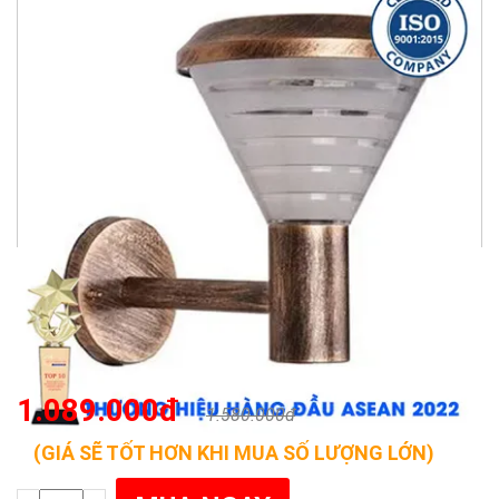
1.089.000đ
1.580.000đ
(GIÁ SẼ TỐT HƠN KHI MUA SỐ LƯỢNG LỚN)