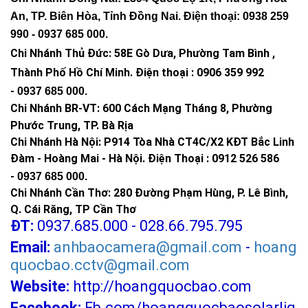
An, TP. Biên Hòa, Tỉnh Đồng Nai. Điện thoại: 0938 259
990 -
0937 685 000
.
Chi Nhánh Thủ Đức:
58E Gò Dưa, Phường Tam Bình ,
Thành Phố Hồ Chí Minh
.
Điện thoại : 0906 359 992
-
0937 685 000
.
Chi Nhánh BR-VT:
600 Cách Mạng Tháng 8, Phường
Phước Trung, TP. Bà Rịa
Chi Nhánh Hà Nội: P914 Tòa Nhà CT4C/X2 KĐT Bắc Linh
Đàm - Hoàng Mai - Hà Nội.
Điện Thoại : 0912 526 586
-
0937 685 000.
Chi Nhánh Cần Thơ: 280 Đường Phạm Hùng, P. Lê Bình,
Q. Cái Răng, TP Cần Thơ
ĐT:
0937.685.000 - 028.66.795.795
Email:
anhbaocamera@gmail.com
-
hoang
quocbao.cctv@gmail.com
Website:
http://hoangquocbao.com
Facebook:
Fb.com/hoangquocbaosolarlig