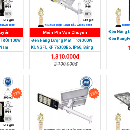
Đèn Năng 
huyển
Miễn Phí Vận Chuyển
Đèn KungF
TRỜI 100W
Đèn Năng Lượng Mặt Trời 300W
Trời 500W,
 Năm
KUNGFU KF 76300B6, IP68, Bảng
SẢN PHẨM CHẤT LƯỢNG - DỊCH VỤ TIN DÙNG
Giá 2026
1.310.000đ
đ
2.100.000đ
Chi Tiế
Đặt Mua
Chi Tiết
Đặt Mua
33%
23%