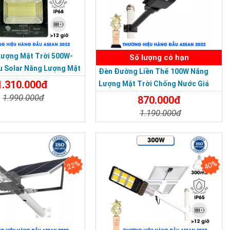
Lượng Mặt Trời 500W-
Số lượng có hạn
u Solar Năng Lượng Mặt
Đèn Đường Liền Thể 100W Năng
IP 67 Loại Lớn
1.310.000đ
Lượng Mặt Trời Chống Nước Giá
 LẦN VII - 2020
Rẻ
1.990.000đ
870.000đ
1.190.000đ
t
Đặt Mua
Chi Tiết
Đặt Mua
22%
40%