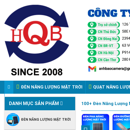
ĐÈN NĂNG LƯỢNG MẶT TRỜI
QUẠT NĂNG LƯỢ
VIDEO ĐÈN PHA ĐIỆN 220V
DANH MỤC SẢN PHẨM
100+ Đèn Năng Lượng M
ĐÈN NĂNG LƯỢNG MẶT TRỜI