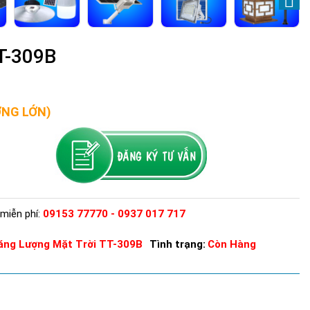
T-309B
ỢNG LỚN)
miễn phí:
09153 77770 - 0937 017 717
ăng Lượng Mặt Trời TT-309B
Tình trạng:
Còn Hàng