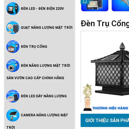
ĐÈN LED - ĐÈN ĐIỆN 220V
Đèn Trụ Cổng
QUẠT NĂNG LƯỢNG MẶT TRỜI
ĐÈN TRỤ CỔNG
ĐÈN NĂNG LƯỢNG MẶT TRỜI
SÂN VƯỜN CAO CẤP CHÍNH HÃNG
ĐÈN LED DÂY NĂNG LƯỢNG
CAMERA NĂNG LƯỢNG MẶT
GIỚI THIỆU SẢN PH
TRỜI