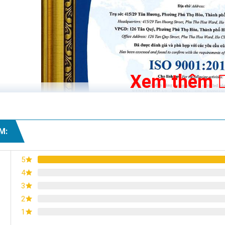
Xem thêm
M:
5
4
3
2
1