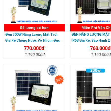
Số lượng có hạn
Miễn Phí Vận C
Đèn 300W Năng Lượng Mặt Trời
ĐÈN NĂNG LƯỢNG MẶT 
Giá Rẻ Chống Nước Vỏ Nhôm Đúc
IP68 Giá Rẻ, Bảo Hành 2
770.000đ
760.000đ
1.190.000đ
1.150.000
Chi Tiết
Đặt Mua
Chi Tiết
34%