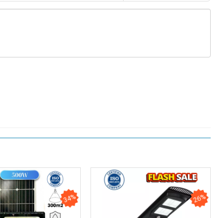
34%
26%