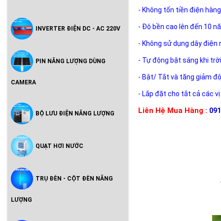
- Không tốn tiền điện hàng
- Độ bền cao lên đến 10 n
INVERTER ĐIỆN DC - AC 220V
- Không sử dụng dây điện 
- Tự động bật sáng khi trờ
PIN NĂNG LƯỢNG DÙNG
- Bật/ Tắt và tăng giảm đ
CAMERA
- Lắp đặt cho tắt cả các vị
Liên Hệ Mua Hàng :
091
BỘ LƯU ĐIỆN NĂNG LƯỢNG
QUẠT HƠI NƯỚC
TRỤ ĐÈN - CỘT ĐÈN NĂNG
LƯỢNG