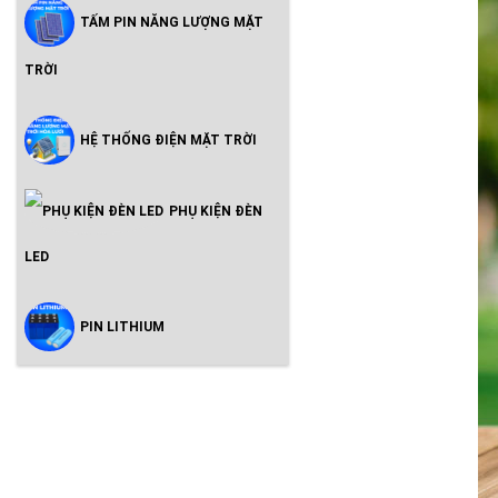
TẤM PIN NĂNG LƯỢNG MẶT
TRỜI
HỆ THỐNG ĐIỆN MẶT TRỜI
PHỤ KIỆN ĐÈN
LED
PIN LITHIUM