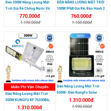
Đèn 300W Năng Lượng Mặt
ĐÈN NĂNG LƯỢNG MẶT TRỜI
Trời Giá Rẻ Chống Nước Vỏ
100W IP68 Giá Rẻ, Bảo Hành 2
Nhôm Đúc
Năm
770.000đ
760.000đ
1.190.000đ
1.150.000đ
Chi Tiết
Đặt Mua
Chi Tiết
Đặt Mua
37%
34%
THƯƠNG HIỆU HÀNG ĐẦU ASEAN 2022
Đèn Năng Lượng Mặt Trời
Miễn Phí Vận Chuyển
500W- Đèn KungFu Solar
Đèn Năng Lượng Mặt Trời
Năng Lượng Mặt Trời 500W,IP
1.310.000đ
300W KUNGFU KF 76300B6,
67 Loại Lớn
1.990.000đ
IP68, Bảng Giá 2026
1.310.000đ