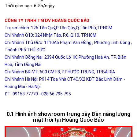
Thời gian sạc: 6-8h/ngày
CÔNG TY TNHH TM DV HOÀNG QUỐC BẢO
Trụ sở chính: 126 Tân Quý,P.Tân Qúy,Q.Tân Phú,TP.HCM
Chi Nhánh Q10: 324 Nhật Tảo, P.6, Q.10, TP.HCM
Chi Nhánh Thủ Đức: 1110A5 Phạm Văn Đồng , Phường Linh Đông ,
Thành Phố THỦ ĐỨC
Chi Nhánh Đồng Nai: 2394 Quốc Lộ 1K, Phường Hoá An, TP. Biên
Hoà, Tỉnh Đồng Nai
Chi Nhánh BR-VT: 600 CMT8, P.PHƯỚC TRUNG, TP.BÀ RỊA
Chi Nhánh Hà Nội: P914 Tòa Nhà CT4C/X2 KĐT Bắc Linh Đàm -
Hoàng Mai - Hà Nội.
ĐT: 09153 77770 - 028.66.795.795
Hình ảnh showroom trưng bày Đèn năng lượng
mặt trời tại Hoàng Quốc Bảo