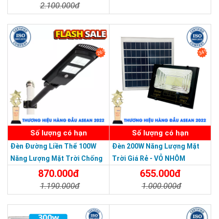
2.100.000đ
Chi Tiết
Đặt Mua
Chi Tiết
Đặt Mua
26%
34%
SẢN PHẨM DỊCH VỤ CHẤT LƯỢNG ASEAN 2019
Số lượng có hạn
Số lượng có hạn
Đèn Đường Liền Thể 100W
Đèn 200W Năng Lượng Mặt
Năng Lượng Mặt Trời Chống
Trời Giá Rẻ - VỎ NHÔM
Nước Giá Rẻ
870.000đ
655.000đ
1.190.000đ
1.000.000đ
Chi Tiết
Đặt Mua
Chi Tiết
Đặt Mua