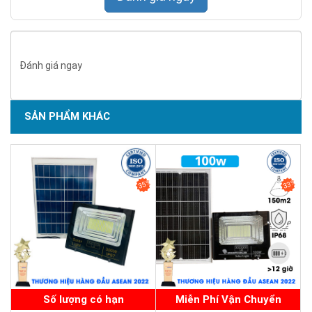
Đánh giá ngay
SẢN PHẨM KHÁC
SẢN PHẨM CHẤT LƯỢNG - DỊCH VỤ TIN DÙNG LẦN VII - 2020
35%
33%
Số lượng có hạn
Miễn Phí Vận Chuyển