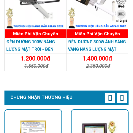
Miễn Phí Vận Chuyển
Miễn Phí Vận Chuyển
ĐÈN ĐƯỜNG 100W NĂNG
ĐÈN ĐƯỜNG 300W ÁNH SÁNG
LƯỢNG MẶT TRỜI - ĐÈN
VÀNG NĂNG LƯỢNG MẶT
ĐƯỜNG NĂNG LƯỢNG MẶT
TRỜI - Solar Light 300W
1.200.000đ
1.400.000đ
TRỜI 100W GIÁ RẺ - Solar
1.550.000đ
2.350.000đ
Light 100W
Chi Tiết
Đặt Mua
Chi Tiết
Đặt Mua
CHỨNG NHẬN THƯƠNG HIỆU