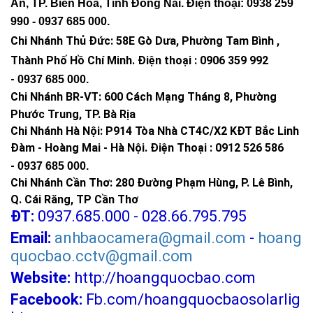
An, TP. Biên Hòa, Tỉnh Đồng Nai. Điện thoại: 0938 259
990 -
0937 685 000
.
Chi Nhánh Thủ Đức:
58E Gò Dưa, Phường Tam Bình ,
Thành Phố Hồ Chí Minh
.
Điện thoại : 0906 359 992
-
0937 685 000
.
Chi Nhánh BR-VT:
600 Cách Mạng Tháng 8, Phường
Phước Trung, TP. Bà Rịa
Chi Nhánh Hà Nội: P914 Tòa Nhà CT4C/X2 KĐT Bắc Linh
Đàm - Hoàng Mai - Hà Nội.
Điện Thoại : 0912 526 586
-
0937 685 000.
Chi Nhánh Cần Thơ: 280 Đường Phạm Hùng, P. Lê Bình,
Q. Cái Răng, TP Cần Thơ
ĐT:
0937.685.000 - 028.66.795.795
Email:
anhbaocamera@gmail.com
-
hoang
quocbao.cctv@gmail.com
Website:
http://hoangquocbao.com
Facebook:
Fb.com/hoangquocbaosolarlig