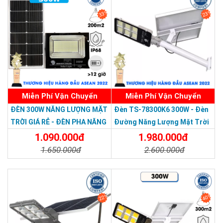
33%
23%
Miễn Phí Vận Chuyển
Miễn Phí Vận Chuyển
Thương hiệu dẫn đầu Việt Nam 2023
ĐÈN 300W NĂNG LƯỢNG MẶT
Đèn TS-78300K6 300W - Đèn
TRỜI GIÁ RẺ - ĐÈN PHA NĂNG
Đường Năng Lượng Mặt Trời
LƯỢNG MẶT TRỜI 300W MẪU
300W TS-78300K6 - Solar
1.090.000đ
1.980.000đ
MỚI
Light 300W
1.650.000đ
2.600.000đ
Chi Tiết
Đặt Mua
Chi Tiết
Đặt Mua
22%
40%