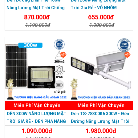
Năng Lượng Mặt Trời Chống
Trời Giá Rẻ - VỎ NHÔM
Nước Giá Rẻ
870.000đ
655.000đ
1.190.000đ
1.000.000đ
Chi Tiết
Đặt Mua
Chi Tiết
Đặt Mua
33%
23%
Miễn Phí Vận Chuyển
Miễn Phí Vận Chuyển
Thương hiệu dẫn đầu Việt Nam 2023
ĐÈN 300W NĂNG LƯỢNG MẶT
Đèn TS-78300K6 300W - Đèn
TRỜI GIÁ RẺ - ĐÈN PHA NĂNG
Đường Năng Lượng Mặt Trời
LƯỢNG MẶT TRỜI 300W MẪU
300W TS-78300K6 - Solar
1.090.000đ
1.980.000đ
MỚI
Light 300W