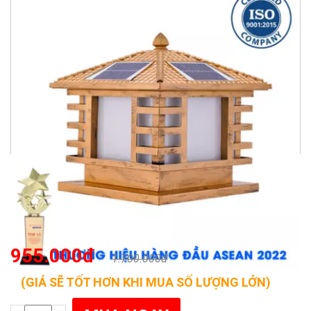
955.000đ
1.700.000đ
(GIÁ SẼ TỐT HƠN KHI MUA SỐ LƯỢNG LỚN)