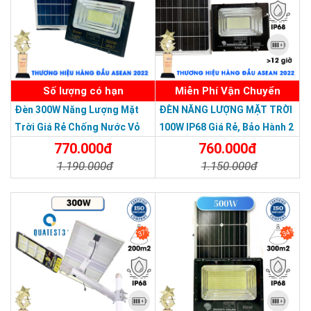
Số lượng có hạn
Miễn Phí Vận Chuyển
Đèn 300W Năng Lượng Mặt
ĐÈN NĂNG LƯỢNG MẶT TRỜI
Trời Giá Rẻ Chống Nước Vỏ
100W IP68 Giá Rẻ, Bảo Hành 2
Nhôm Đúc
Năm
770.000đ
760.000đ
1.190.000đ
1.150.000đ
Chi Tiết
Đặt Mua
Chi Tiết
Đặt Mua
37%
34%
THƯƠNG HIỆU HÀNG ĐẦU ASEAN 2022