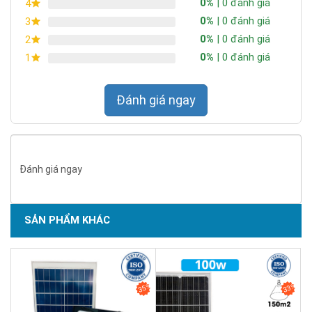
0%
| 0 đánh giá
4
0%
| 0 đánh giá
3
0%
| 0 đánh giá
2
0%
| 0 đánh giá
1
Đánh giá ngay
Đánh giá ngay
SẢN PHẨM KHÁC
SẢN PHẨM CHẤT LƯỢNG - DỊCH VỤ TIN DÙNG LẦN VII - 2020
35%
33%