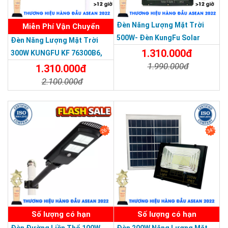
Đèn Năng Lượng Mặt Trời
Miễn Phí Vận Chuyển
500W- Đèn KungFu Solar
Đèn Năng Lượng Mặt Trời
Năng Lượng Mặt Trời 500W,IP
1.310.000đ
300W KUNGFU KF 76300B6,
67 Loại Lớn
1.990.000đ
IP68, Bảng Giá 2026
1.310.000đ
2.100.000đ
Chi Tiết
Đặt Mua
Chi Tiết
Đặt Mua
26%
34%
SẢN PHẨM DỊCH VỤ CHẤT LƯỢNG ASEAN 2019
Số lượng có hạn
Số lượng có hạn
Đèn Đường Liền Thể 100W
Đèn 200W Năng Lượng Mặt