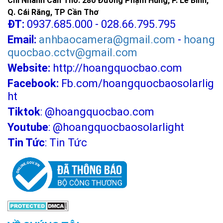
Chi Nhánh Cần Thơ: 280 Đường Phạm Hùng, P. Lê Bình,
Q. Cái Răng, TP Cần Thơ
ĐT:
0937.685.000 - 028.66.795.795
Email:
anhbaocamera@gmail.com
-
hoang
quocbao.cctv@gmail.com
Website:
http://hoangquocbao.com
Facebook:
Fb.com/hoangquocbaosolarlig
ht
Tiktok
:
@hoangquocbao.com
Youtube
:
@hoangquocbaosolarlight
Tin Tức
:
Tin Tức