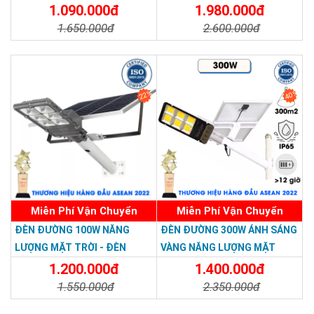
LƯỢNG MẶT TRỜI 300W MẪU
300W TS-78300K6 - Solar
1.090.000đ
1.980.000đ
MỚI
Light 300W
1.650.000đ
2.600.000đ
Chi Tiết
Đặt Mua
Chi Tiết
Đặt Mua
22%
40%
Miễn Phí Vận Chuyển
Miễn Phí Vận Chuyển
ĐÈN ĐƯỜNG 100W NĂNG
ĐÈN ĐƯỜNG 300W ÁNH SÁNG
LƯỢNG MẶT TRỜI - ĐÈN
VÀNG NĂNG LƯỢNG MẶT
ĐƯỜNG NĂNG LƯỢNG MẶT
TRỜI - Solar Light 300W
1.200.000đ
1.400.000đ
TRỜI 100W GIÁ RẺ - Solar
1.550.000đ
2.350.000đ
Light 100W
Chi Tiết
Đặt Mua
Chi Tiết
Đặt Mua