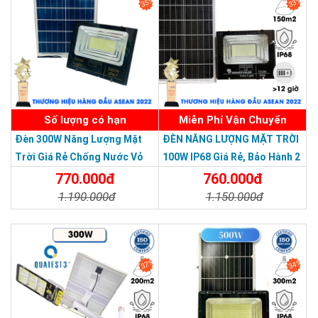
35%
33%
Số lượng có hạn
Miễn Phí Vận Chuyển
Đèn 300W Năng Lượng Mặt
ĐÈN NĂNG LƯỢNG MẶT TRỜI
Trời Giá Rẻ Chống Nước Vỏ
100W IP68 Giá Rẻ, Bảo Hành 2
Nhôm Đúc
Năm
770.000đ
760.000đ
1.190.000đ
1.150.000đ
Chi Tiết
Đặt Mua
Chi Tiết
Đặt Mua
37%
34%
THƯƠNG HIỆU HÀNG ĐẦU ASEAN 2022