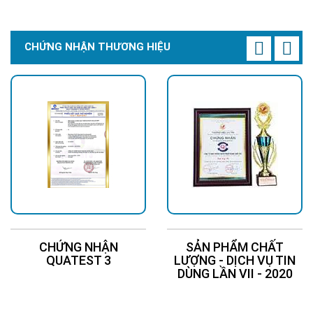
CHỨNG NHẬN THƯƠNG HIỆU
CHỨNG NHẬN
SẢN PHẨM CHẤT
QUATEST 3
LƯỢNG - DỊCH VỤ TIN
DÙNG LẦN VII - 2020