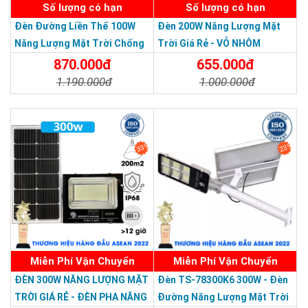
Số lượng có hạn
Số lượng có hạn
Đèn Đường Liền Thể 100W
Đèn 200W Năng Lượng Mặt
Năng Lượng Mặt Trời Chống
Trời Giá Rẻ - VỎ NHÔM
Nước Giá Rẻ
870.000đ
655.000đ
1.190.000đ
1.000.000đ
Chi Tiết
Đặt Mua
Chi Tiết
Đặt Mua
33%
23%
Miễn Phí Vận Chuyển
Miễn Phí Vận Chuyển
Thương hiệu dẫn đầu Việt Nam 2023
ĐÈN 300W NĂNG LƯỢNG MẶT
Đèn TS-78300K6 300W - Đèn
TRỜI GIÁ RẺ - ĐÈN PHA NĂNG
Đường Năng Lượng Mặt Trời