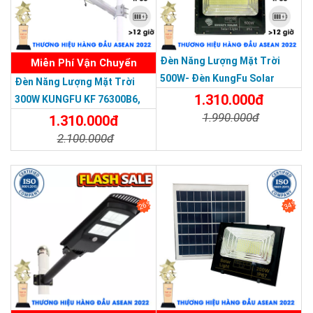
Đèn Năng Lượng Mặt Trời
Miễn Phí Vận Chuyển
500W- Đèn KungFu Solar
Đèn Năng Lượng Mặt Trời
Năng Lượng Mặt Trời 500W,IP
1.310.000đ
300W KUNGFU KF 76300B6,
67 Loại Lớn
1.990.000đ
IP68, Bảng Giá 2026
1.310.000đ
2.100.000đ
Chi Tiết
Đặt Mua
Chi Tiết
Đặt Mua
26%
34%
SẢN PHẨM DỊCH VỤ CHẤT LƯỢNG ASEAN 2019