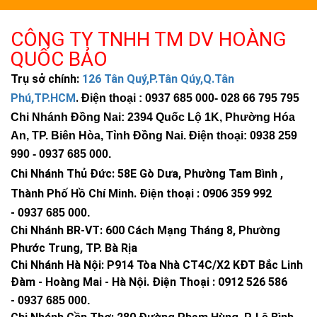
CÔNG TY TNHH TM DV HOÀNG
QUỐC BẢO
Trụ sở chính:
126 Tân Quý,P.Tân Qúy,Q.Tân
Phú,TP.HCM
.
Điện thoại : 0937 685 000
- 028 66 795 795
Chi Nhánh Đồng Nai: 2394 Quốc Lộ 1K, Phường Hóa
An, TP. Biên Hòa, Tỉnh Đồng Nai. Điện thoại: 0938 259
990 -
0937 685 000
.
Chi Nhánh Thủ Đức:
58E Gò Dưa, Phường Tam Bình ,
Thành Phố Hồ Chí Minh
.
Điện thoại : 0906 359 992
-
0937 685 000
.
Chi Nhánh BR-VT:
600 Cách Mạng Tháng 8, Phường
Phước Trung, TP. Bà Rịa
Chi Nhánh Hà Nội: P914 Tòa Nhà CT4C/X2 KĐT Bắc Linh
Đàm - Hoàng Mai - Hà Nội.
Điện Thoại : 0912 526 586
-
0937 685 000.