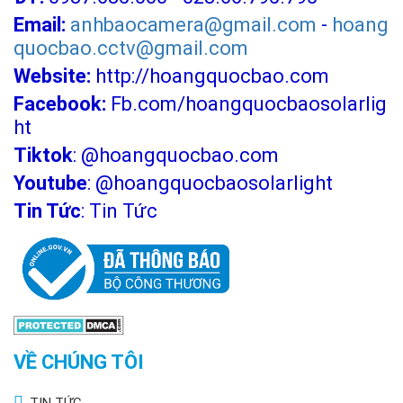
Email:
anhbaocamera@gmail.com
-
hoang
quocbao.cctv@gmail.com
Website:
http://hoangquocbao.com
Facebook:
Fb.com/hoangquocbaosolarlig
ht
Tiktok
:
@hoangquocbao.com
Youtube
:
@hoangquocbaosolarlight
Tin Tức
:
Tin Tức
VỀ CHÚNG TÔI
TIN TỨC