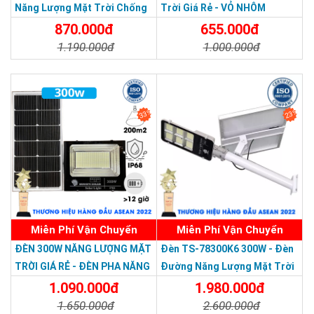
Năng Lượng Mặt Trời Chống
Trời Giá Rẻ - VỎ NHÔM
Nước Giá Rẻ
870.000đ
655.000đ
1.190.000đ
1.000.000đ
Chi Tiết
Đặt Mua
Chi Tiết
Đặt Mua
33%
23%
Miễn Phí Vận Chuyển
Miễn Phí Vận Chuyển
Thương hiệu dẫn đầu Việt Nam 2023
ĐÈN 300W NĂNG LƯỢNG MẶT
Đèn TS-78300K6 300W - Đèn
TRỜI GIÁ RẺ - ĐÈN PHA NĂNG
Đường Năng Lượng Mặt Trời
LƯỢNG MẶT TRỜI 300W MẪU
300W TS-78300K6 - Solar
1.090.000đ
1.980.000đ
MỚI
Light 300W
1.650.000đ
2.600.000đ