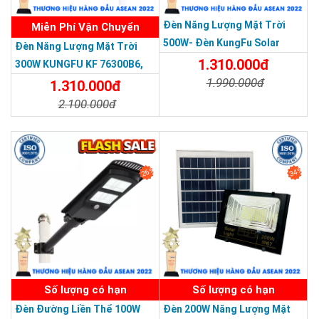
Đèn Năng Lượng Mặt Trời
Miễn Phí Vận Chuyển
500W- Đèn KungFu Solar
Đèn Năng Lượng Mặt Trời
Năng Lượng Mặt Trời 500W,IP
1.310.000đ
300W KUNGFU KF 76300B6,
67 Loại Lớn
1.990.000đ
IP68, Bảng Giá 2026
1.310.000đ
2.100.000đ
Chi Tiết
Đặt Mua
Chi Tiết
Đặt Mua
26%
34%
SẢN PHẨM DỊCH VỤ CHẤT LƯỢNG ASEAN 2019
Số lượng có hạn
Số lượng có hạn
Đèn Đường Liền Thể 100W
Đèn 200W Năng Lượng Mặt