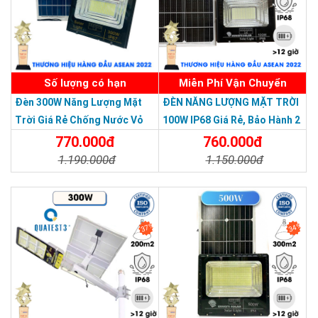
Số lượng có hạn
Miễn Phí Vận Chuyển
Đèn 300W Năng Lượng Mặt
ĐÈN NĂNG LƯỢNG MẶT TRỜI
Trời Giá Rẻ Chống Nước Vỏ
100W IP68 Giá Rẻ, Bảo Hành 2
Nhôm Đúc
Năm
770.000đ
760.000đ
1.190.000đ
1.150.000đ
Chi Tiết
Đặt Mua
Chi Tiết
Đặt Mua
37%
34%
THƯƠNG HIỆU HÀNG ĐẦU ASEAN 2022