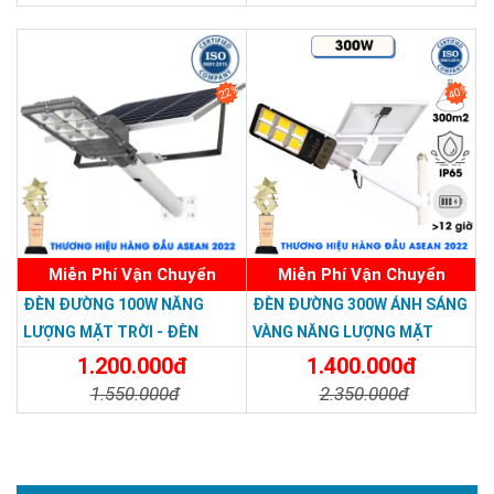
Chi Tiết
Đặt Mua
Chi Tiết
Đặt Mua
22%
40%
Miễn Phí Vận Chuyển
Miễn Phí Vận Chuyển
ĐÈN ĐƯỜNG 100W NĂNG
ĐÈN ĐƯỜNG 300W ÁNH SÁNG
LƯỢNG MẶT TRỜI - ĐÈN
VÀNG NĂNG LƯỢNG MẶT
ĐƯỜNG NĂNG LƯỢNG MẶT
TRỜI - Solar Light 300W
1.200.000đ
1.400.000đ
TRỜI 100W GIÁ RẺ - Solar
1.550.000đ
2.350.000đ
Light 100W
Chi Tiết
Đặt Mua
Chi Tiết
Đặt Mua