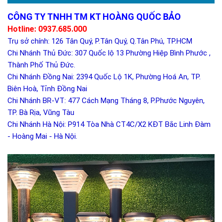
CÔNG TY TNHH TM KT HOÀNG QUỐC BẢO
Hotline: 0937.685.000
Trụ sở chính: 126 Tân Quý, P.Tân Quý, Q.Tân Phú, TP.HCM
Chi Nhánh Thủ Đức: 307 Quốc lộ 13 Phường Hiệp Bình Phước ,
Thành Phố Thủ Đức.
Chi Nhánh Đồng Nai: 2394 Quốc Lộ 1K, Phường Hoá An, TP.
Biên Hoà, Tỉnh Đồng Nai
Chi Nhánh BR-VT: 477 Cách Mạng Tháng 8, P.Phước Nguyên,
TP. Bà Rịa, Vũng Tàu
Chi Nhánh Hà Nội: P914 Tòa Nhà CT4C/X2 KĐT Bắc Linh Đàm
- Hoàng Mai - Hà Nội.