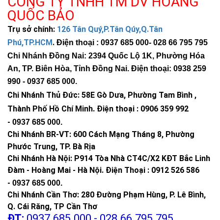
CÔNG TY TNHH TM DV HOÀNG
QUỐC BẢO
Trụ sở chính:
126 Tân Quý,P.Tân Qúy,Q.Tân
Phú,TP.HCM
.
Điện thoại : 0937 685 000
- 028 66 795 795
Chi Nhánh Đồng Nai: 2394 Quốc Lộ 1K, Phường Hóa
An, TP. Biên Hòa, Tỉnh Đồng Nai. Điện thoại: 0938 259
990 -
0937 685 000
.
Chi Nhánh Thủ Đức:
58E Gò Dưa, Phường Tam Bình ,
Thành Phố Hồ Chí Minh
.
Điện thoại : 0906 359 992
-
0937 685 000
.
Chi Nhánh BR-VT:
600 Cách Mạng Tháng 8, Phường
Phước Trung, TP. Bà Rịa
Chi Nhánh Hà Nội: P914 Tòa Nhà CT4C/X2 KĐT Bắc Linh
Đàm - Hoàng Mai - Hà Nội.
Điện Thoại : 0912 526 586
-
0937 685 000.
Chi Nhánh Cần Thơ: 280 Đường Phạm Hùng, P. Lê Bình,
Q. Cái Răng, TP Cần Thơ
ĐT:
0937.685.000 - 028.66.795.795