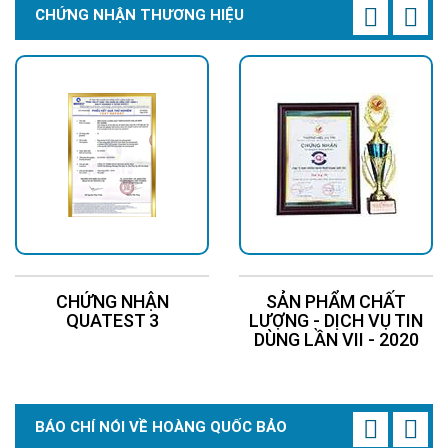
CHỨNG NHẬN THƯƠNG HIỆU
CHỨNG NHẬN
SẢN PHẨM CHẤT
QUATEST 3
LƯỢNG - DỊCH VỤ TIN
DÙNG LẦN VII - 2020
BÁO CHÍ NÓI VỀ HOÀNG QUỐC BẢO