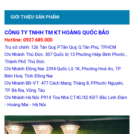
GIỚI THIỆU SẢN PHẨM:
CÔNG TY TNHH TM KT HOÀNG QUỐC BẢO
Hotline: 0937.685.000
Trụ sở chính: 126 Tân Quý, P.Tân Quý, Q.Tân Phú, TP.HCM
Chi Nhánh Thủ Đức: 307 Quốc lộ 13 Phường Hiệp Bình Phước ,
Thành Phố Thủ Đức.
Chi Nhánh Đồng Nai: 2394 Quốc Lộ 1K, Phường Hoá An, TP.
Biên Hoà, Tỉnh Đồng Nai
Chi Nhánh BR-VT: 477 Cách Mạng Tháng 8, P.Phước Nguyên,
TP. Bà Rịa, Vũng Tàu
Chi Nhánh Hà Nội: P914 Tòa Nhà CT4C/X2 KĐT Bắc Linh Đàm
- Hoàng Mai - Hà Nội.