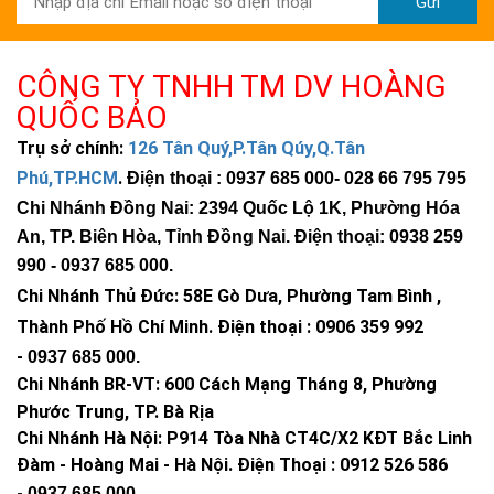
Gửi
CÔNG TY TNHH TM DV HOÀNG
QUỐC BẢO
Trụ sở chính:
126 Tân Quý,P.Tân Qúy,Q.Tân
Phú,TP.HCM
.
Điện thoại : 0937 685 000
- 028 66 795 795
Chi Nhánh Đồng Nai: 2394 Quốc Lộ 1K, Phường Hóa
An, TP. Biên Hòa, Tỉnh Đồng Nai. Điện thoại: 0938 259
990 -
0937 685 000
.
Chi Nhánh Thủ Đức:
58E Gò Dưa, Phường Tam Bình ,
Thành Phố Hồ Chí Minh
.
Điện thoại : 0906 359 992
-
0937 685 000
.
Chi Nhánh BR-VT:
600 Cách Mạng Tháng 8, Phường
Phước Trung, TP. Bà Rịa
Chi Nhánh Hà Nội: P914 Tòa Nhà CT4C/X2 KĐT Bắc Linh
Đàm - Hoàng Mai - Hà Nội.
Điện Thoại : 0912 526 586
-
0937 685 000.