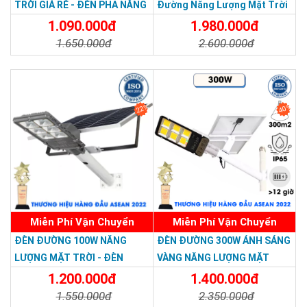
TRỜI GIÁ RẺ - ĐÈN PHA NĂNG
Đường Năng Lượng Mặt Trời
LƯỢNG MẶT TRỜI 300W MẪU
300W TS-78300K6 - Solar
1.090.000đ
1.980.000đ
MỚI
Light 300W
1.650.000đ
2.600.000đ
Chi Tiết
Đặt Mua
Chi Tiết
Đặt Mua
22%
40%
Miễn Phí Vận Chuyển
Miễn Phí Vận Chuyển
ĐÈN ĐƯỜNG 100W NĂNG
ĐÈN ĐƯỜNG 300W ÁNH SÁNG
LƯỢNG MẶT TRỜI - ĐÈN
VÀNG NĂNG LƯỢNG MẶT
ĐƯỜNG NĂNG LƯỢNG MẶT
TRỜI - Solar Light 300W
1.200.000đ
1.400.000đ
TRỜI 100W GIÁ RẺ - Solar
1.550.000đ
2.350.000đ