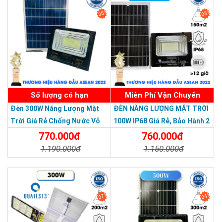
35%
33%
Số lượng có hạn
Miễn Phí Vận Chuyển
Đèn 300W Năng Lượng Mặt
ĐÈN NĂNG LƯỢNG MẶT TRỜI
Trời Giá Rẻ Chống Nước Vỏ
100W IP68 Giá Rẻ, Bảo Hành 2
Nhôm Đúc
Năm
770.000đ
760.000đ
1.190.000đ
1.150.000đ
Chi Tiết
Đặt Mua
Chi Tiết
Đặt Mua
37%
34%
THƯƠNG HIỆU HÀNG ĐẦU ASEAN 2022