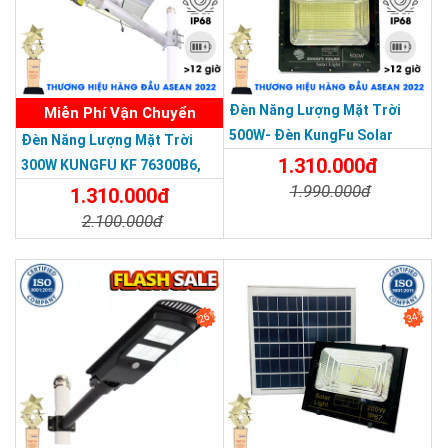
Đèn Năng Lượng Mặt Trời
Miễn Phí Vận Chuyển
500W- Đèn KungFu Solar
Đèn Năng Lượng Mặt Trời
Năng Lượng Mặt Trời 500W,IP
1.310.000đ
300W KUNGFU KF 76300B6,
67 Loại Lớn
1.990.000đ
IP68, Bảng Giá 2026
1.310.000đ
2.100.000đ
Chi Tiết
Đặt Mua
Chi Tiết
Đặt Mua
26%
34%
SẢN PHẨM DỊCH VỤ CHẤT LƯỢNG ASEAN 2019