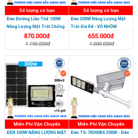
Số lượng có hạn
Số lượng có hạn
Đèn Đường Liền Thể 100W
Đèn 200W Năng Lượng Mặt
Năng Lượng Mặt Trời Chống
Trời Giá Rẻ - VỎ NHÔM
Nước Giá Rẻ
870.000đ
655.000đ
1.190.000đ
1.000.000đ
Chi Tiết
Đặt Mua
Chi Tiết
Đặt Mua
33%
23%
Miễn Phí Vận Chuyển
Miễn Phí Vận Chuyển
Thương hiệu dẫn đầu Việt Nam 2023
ĐÈN 300W NĂNG LƯỢNG MẶT
Đèn TS-78300K6 300W - Đèn