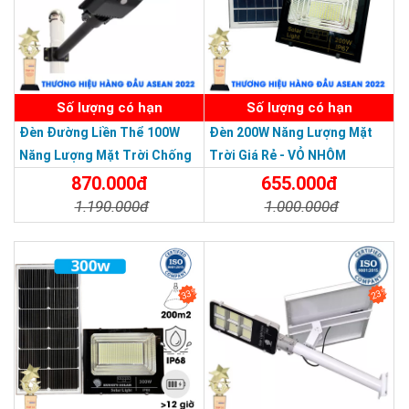
SẢN PHẨM DỊCH VỤ CHẤT LƯỢNG ASEAN 2019
Số lượng có hạn
Số lượng có hạn
Đèn Đường Liền Thể 100W
Đèn 200W Năng Lượng Mặt
Năng Lượng Mặt Trời Chống
Trời Giá Rẻ - VỎ NHÔM
Nước Giá Rẻ
870.000đ
655.000đ
1.190.000đ
1.000.000đ
Chi Tiết
Đặt Mua
Chi Tiết
Đặt Mua
33%
23%