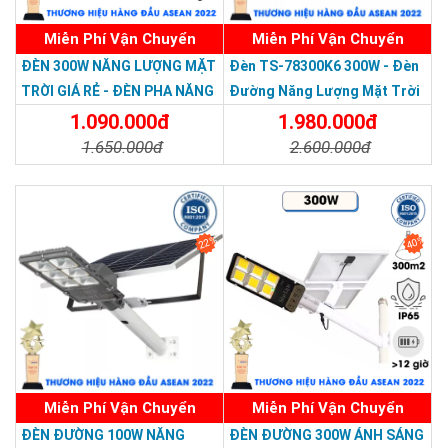
Miễn Phí Vận Chuyển
Miễn Phí Vận Chuyển
Thương hiệu dẫn đầu Việt Nam 2023
ĐÈN 300W NĂNG LƯỢNG MẶT
Đèn TS-78300K6 300W - Đèn
TRỜI GIÁ RẺ - ĐÈN PHA NĂNG
Đường Năng Lượng Mặt Trời
LƯỢNG MẶT TRỜI 300W MẪU
300W TS-78300K6 - Solar
1.090.000đ
1.980.000đ
MỚI
Light 300W
1.650.000đ
2.600.000đ
Chi Tiết
Đặt Mua
Chi Tiết
Đặt Mua
22%
40%
Miễn Phí Vận Chuyển
Miễn Phí Vận Chuyển
ĐÈN ĐƯỜNG 100W NĂNG
ĐÈN ĐƯỜNG 300W ÁNH SÁNG