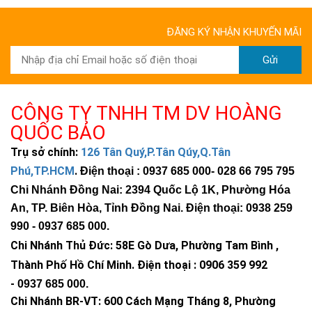
ĐĂNG KÝ NHẬN KHUYẾN MÃI
Gửi
CÔNG TY TNHH TM DV HOÀNG
QUỐC BẢO
Trụ sở chính:
126 Tân Quý,P.Tân Qúy,Q.Tân
Phú,TP.HCM
.
Điện thoại : 0937 685 000
- 028 66 795 795
Chi Nhánh Đồng Nai: 2394 Quốc Lộ 1K, Phường Hóa
An, TP. Biên Hòa, Tỉnh Đồng Nai. Điện thoại: 0938 259
990 -
0937 685 000
.
Chi Nhánh Thủ Đức:
58E Gò Dưa, Phường Tam Bình ,
Thành Phố Hồ Chí Minh
.
Điện thoại : 0906 359 992
-
0937 685 000
.
Chi Nhánh BR-VT:
600 Cách Mạng Tháng 8, Phường