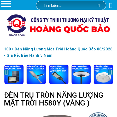
100+ Đèn Năng Lượng Mặt Trời Hoàng Quốc Bảo 08/2026
- Giá Rẻ, Bảo Hành 5 Năm
ĐÈN TRỤ TRÒN NĂNG LƯỢNG
MẶT TRỜI H580Y (VÀNG )