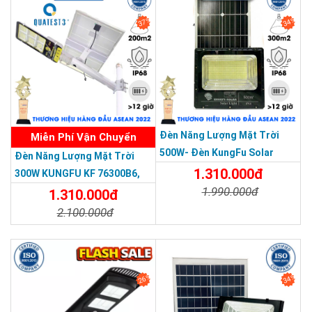
37%
34%
THƯƠNG HIỆU HÀNG ĐẦU ASEAN 2022
Đèn Năng Lượng Mặt Trời
Miễn Phí Vận Chuyển
500W- Đèn KungFu Solar
Đèn Năng Lượng Mặt Trời
Năng Lượng Mặt Trời 500W,IP
1.310.000đ
300W KUNGFU KF 76300B6,
67 Loại Lớn
1.990.000đ
IP68, Bảng Giá 2026
1.310.000đ
2.100.000đ
Chi Tiết
Đặt Mua
Chi Tiết
Đặt Mua
26%
34%