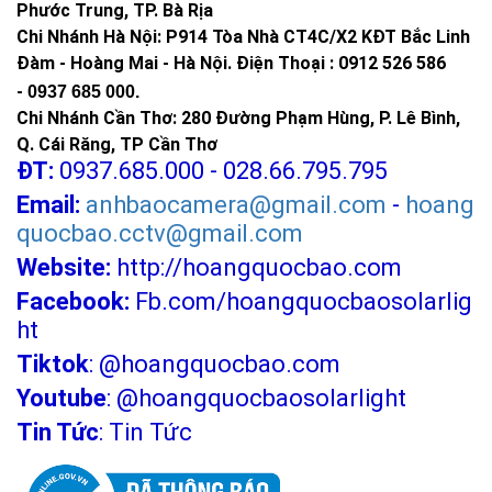
Phước Trung, TP. Bà Rịa
Chi Nhánh Hà Nội: P914 Tòa Nhà CT4C/X2 KĐT Bắc Linh
Đàm - Hoàng Mai - Hà Nội.
Điện Thoại : 0912 526 586
-
0937 685 000.
Chi Nhánh Cần Thơ: 280 Đường Phạm Hùng, P. Lê Bình,
Q. Cái Răng, TP Cần Thơ
ĐT:
0937.685.000 - 028.66.795.795
Email:
anhbaocamera@gmail.com
-
hoang
quocbao.cctv@gmail.com
Website:
http://hoangquocbao.com
Facebook:
Fb.com/hoangquocbaosolarlig
ht
Tiktok
:
@hoangquocbao.com
Youtube
:
@hoangquocbaosolarlight
Tin Tức
:
Tin Tức