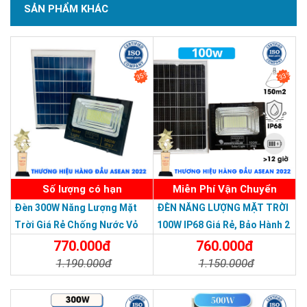
SẢN PHẨM KHÁC
SẢN PHẨM CHẤT LƯỢNG - DỊCH VỤ TIN DÙNG LẦN VII - 2020
35%
33%
Số lượng có hạn
Miễn Phí Vận Chuyển
Đèn 300W Năng Lượng Mặt
ĐÈN NĂNG LƯỢNG MẶT TRỜI
Trời Giá Rẻ Chống Nước Vỏ
100W IP68 Giá Rẻ, Bảo Hành 2
Nhôm Đúc
Năm
770.000đ
760.000đ
1.190.000đ
1.150.000đ
Chi Tiết
Đặt Mua
Chi Tiết
Đặt Mua