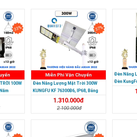
33%
37%
Đèn Năng 
huyển
Miễn Phí Vận Chuyển
Đèn KungF
TRỜI 100W
Đèn Năng Lượng Mặt Trời 300W
Trời 500W,
 Năm
KUNGFU KF 76300B6, IP68, Bảng
Giá 2026
1.310.000đ
đ
2.100.000đ
Chi Tiế
Đặt Mua
Chi Tiết
Đặt Mua