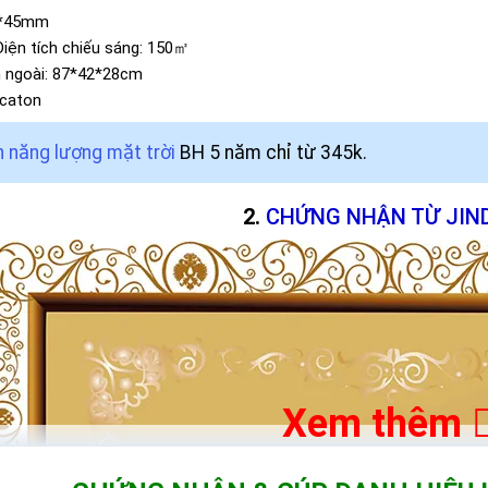
0*45mm
Diện tích chiếu sáng: 150㎡
n ngoài: 87*42*28cm
/caton
 năng lượng mặt trời
BH 5 năm chỉ từ 345k.
CHỨNG NHẬN TỪ JIN
Xem thêm