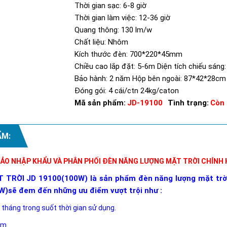
Thời gian sạc: 6-8 giờ
Thời gian làm việc: 12-36 giờ
Quang thông: 130 lm/w
Chất liệu: Nhôm
Kích thước đèn: 700*220*45mm
Chiều cao lắp đặt: 5-6m Diện tích chiếu sáng
Bảo hành: 2 năm Hộp bên ngoài: 87*42*28c
Đóng gói: 4 cái/ctn 24kg/caton
Mã sản phẩm:
JD-19100
Tình trạng:
Còn
ẨM:
O NHẬP KHẨU VÀ PHÂN PHỐI ĐÈN NĂNG LƯỢNG MẶT TRỜI CHÍNH H
RỜI JD 19100(100W) là sản phẩm đèn năng lượng mặt trời đ
W)
sẽ đem đến những ưu điểm vượt trội như :
 tháng trong suốt thời gian sử dụng.
ăm.