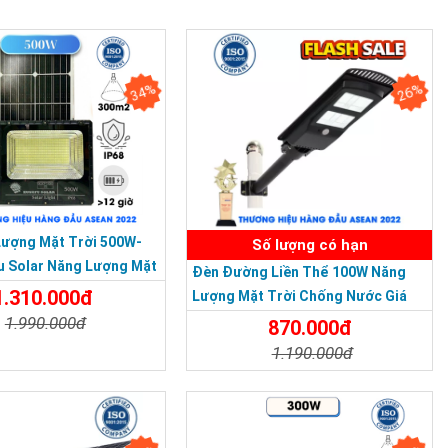
34%
26%
Lượng Mặt Trời 500W-
Số lượng có hạn
u Solar Năng Lượng Mặt
Đèn Đường Liền Thể 100W Năng
IP 67 Loại Lớn
1.310.000đ
Lượng Mặt Trời Chống Nước Giá
Rẻ
1.990.000đ
870.000đ
1.190.000đ
t
Đặt Mua
Chi Tiết
Đặt Mua