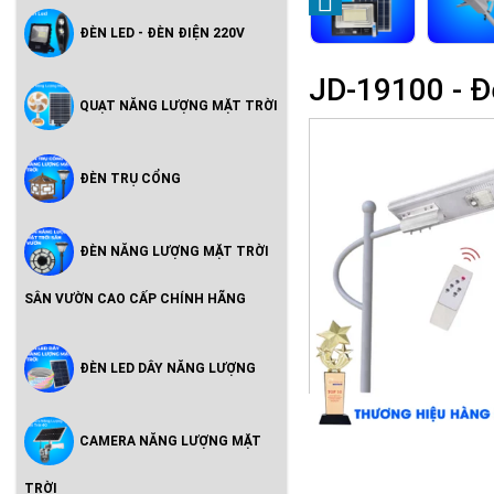
ĐÈN LED - ĐÈN ĐIỆN 220V
JD-19100 - Đ
QUẠT NĂNG LƯỢNG MẶT TRỜI
ĐÈN TRỤ CỔNG
ĐÈN NĂNG LƯỢNG MẶT TRỜI
SÂN VƯỜN CAO CẤP CHÍNH HÃNG
ĐÈN LED DÂY NĂNG LƯỢNG
CAMERA NĂNG LƯỢNG MẶT
TRỜI