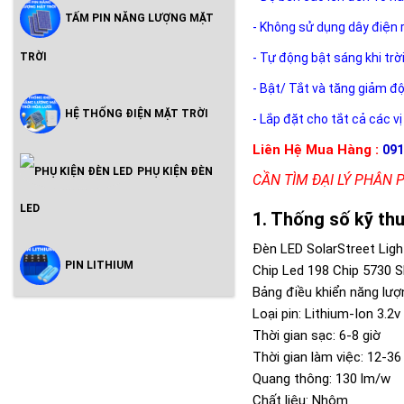
TẤM PIN NĂNG LƯỢNG MẶT
- Không sử dụng dây điện 
- Tự động bật sáng khi trờ
TRỜI
- Bật/ Tắt và tăng giảm đ
HỆ THỐNG ĐIỆN MẶT TRỜI
- Lắp đặt cho tắt cả các vị
Liên Hệ Mua Hàng :
091
PHỤ KIỆN ĐÈN
CẦN TÌM ĐẠI LÝ PHÂN 
LED
Thống số kỹ thu
Đèn LED SolarStreet Ligh
PIN LITHIUM
Chip Led 198 Chip 5730
Bảng điều khiển năng lượ
Loại pin: Lithium-Ion 3.2
Thời gian sạc: 6-8 giờ
Thời gian làm việc: 12-36
Quang thông: 130 lm/w
Chất liệu: Nhôm