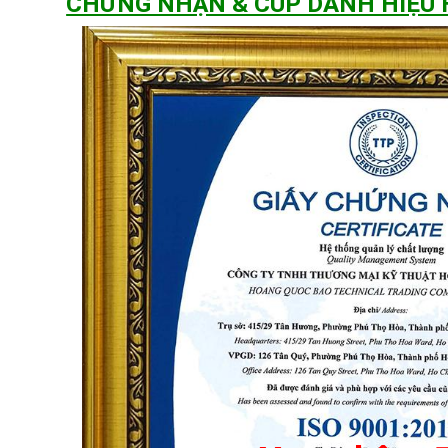
CHỨNG NHẬN & CÚP DANH HIỆU