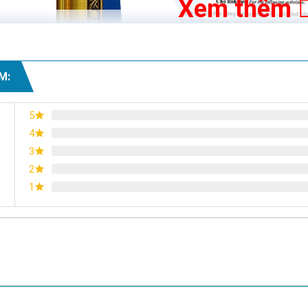
Xem thêm
M:
5
4
3
2
1
Chứng nhận ISO 9001:2015