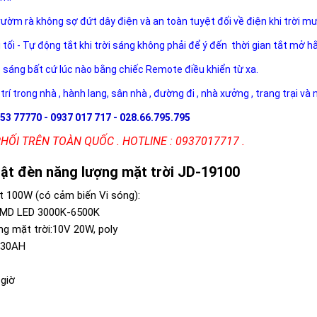
rườm rà không sợ đứt dây điện và an toàn tuyệt đối về điện khi trời m
i tối - Tự động tắt khi trời sáng không phải để ý đến thời gian tắt mở h
ộ sáng bất cứ lúc nào bằng chiếc Remote điều khiển từ xa.
 trí trong nhà , hành lang, sân nhà , đường đi , nhà xưởng , trang trại và
53 77770 - 0937 017 717 - 028.66.795.795
PHỐI TRÊN TOÀN QUỐC . HOTLINE : 0937017717 .
ật đèn năng lượng mặt trời JD-19100
t 100W (có cảm biến Vi sóng):
 SMD LED 3000K-6500K
ng mặt trời:10V 20W, poly
v 30AH
 giờ