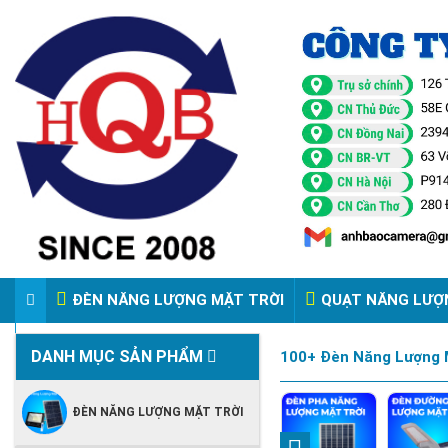
ĐÈN NĂNG LƯỢNG MẶT TRỜI
QUẠT NĂNG LƯỢ
VIDEO ĐÈN PHA ĐIỆN 220V
DANH MỤC SẢN PHẨM
100+ Đèn Năng Lượng M
ĐÈN NĂNG LƯỢNG MẶT TRỜI