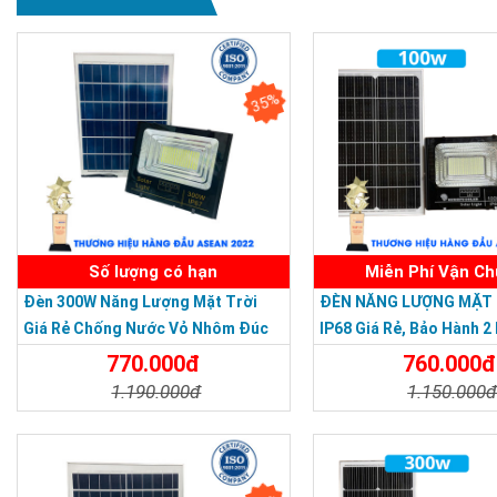
35%
Số lượng có hạn
Miễn Phí Vận C
Đèn 300W Năng Lượng Mặt Trời
ĐÈN NĂNG LƯỢNG MẶT 
Giá Rẻ Chống Nước Vỏ Nhôm Đúc
IP68 Giá Rẻ, Bảo Hành 2
770.000đ
760.000đ
1.190.000đ
1.150.000
Chi Tiết
Đặt Mua
Chi Tiết