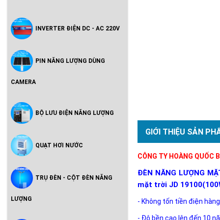
INVERTER ĐIỆN DC - AC 220V
PIN NĂNG LƯỢNG DÙNG
CAMERA
BỘ LƯU ĐIỆN NĂNG LƯỢNG
GIỚI THIỆU SẢN PH
QUẠT HƠI NƯỚC
CÔNG TY HOÀNG QUỐC BẢ
ĐÈN NĂNG LƯỢNG MẶT T
TRỤ ĐÈN - CỘT ĐÈN NĂNG
mặt trời J
D 19100(100
LƯỢNG
- Không tốn tiền điện hàng
- Độ bền cao lên đến 10 n