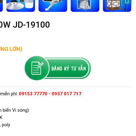
00W JD-19100
ỢNG LỚN)
miễn phí:
09153 77770 - 0937 017 717
 biến Vi sóng):
K
, poly