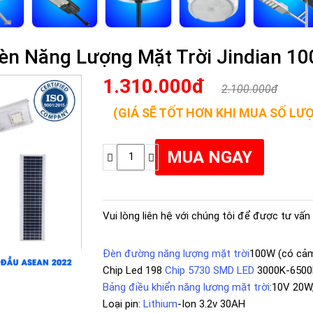
èn Năng Lượng Mặt Trời Jindian 1
1.310.000đ
2.100.000đ
(GIÁ SẼ TỐT HƠN KHI MUA SỐ LƯ
Vui lòng liên hệ với chúng tôi để được tư vấn 
Đèn đường năng lượng mặt trời
100W (có cảm
Chip Led 198
Chip 5730 SMD LED
3000K-6500
Bảng điều khiển năng lượng mặt trời
:10V 20W
Loại pin:
Lithium
-Ion 3.2v 30AH