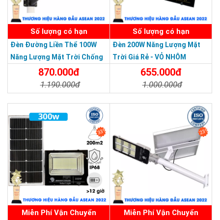
SẢN PHẨM DỊCH VỤ CHẤT LƯỢNG ASEAN 2019
ĐT: 09153 77770 - 028.66.795.79
Số lượng có hạn
Số lượng có hạn
Đèn Đường Liền Thể 100W
Đèn 200W Năng Lượng Mặt
Năng Lượng Mặt Trời Chống
Trời Giá Rẻ - VỎ NHÔM
Nước Giá Rẻ
870.000đ
655.000đ
1.190.000đ
1.000.000đ
Chi Tiết
Đặt Mua
Chi Tiết
Đặt Mua
33%
23%
Miễn Phí Vận Chuyển
Miễn Phí Vận Chuyển
Thương hiệu dẫn đầu Việt Nam 2023