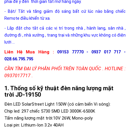
phải để ý đến thời gian tắt mở hằng ngày.
- Bật/ Tắt và tăng giảm độ sáng bất cứ lúc nào bằng chiếc
Remote điều khiển từ xa.
- Lắp đặt cho tắt cả các vị trí trong nhà , hành lang, sân nhà ,
đường đi , nhà xưởng , trang trại và những khu vực không có điện
lưới ...
Liên Hệ Mua Hàng :
09153 77770 - 0937 017 717 -
028.66.795.795
CẦN TÌM ĐẠI LÝ PHÂN PHỐI TRÊN TOÀN QUỐC . HOTLINE :
0937017717 .
Thống số kỹ thuật đèn năng lượng mặt
trời JD-19150
Đèn LED SolarStreet Light 150W (có cảm biến Vi sóng):
Chip led: 297 chiếc 5730 SMD LED 3000K-6500K
Tấm năng lượng mặt trời:10V 26W, Mono-poly
Loại pin: Lithium-Ion 3.2v 40AH