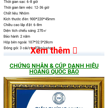
Thời gian sạc: 6-8 giờ
Thời gian làm việc: 12-36 giờ
Chất liệu: Nhôm
Kích thước đèn: 900*220*45mm
Chiều cao lắp đặt: 6-8m
Diện tích chiếu sáng: 270㎡
Bảo hành: 2 năm
Hộp bên ngoài: 107*32.5*28cm
Xem thêm
Đóng gói: 3 cái/ctn 23kg/caton
>>> Xem thêm:
Đèn năng lượng mặt trời
BH 5
CHỨNG NHẬN & CÚP DANH HIỆU
năm chỉ từ 345k.
HOÀNG QUỐC BẢO
CHỨNG NHẬN TỪ JINDIAN