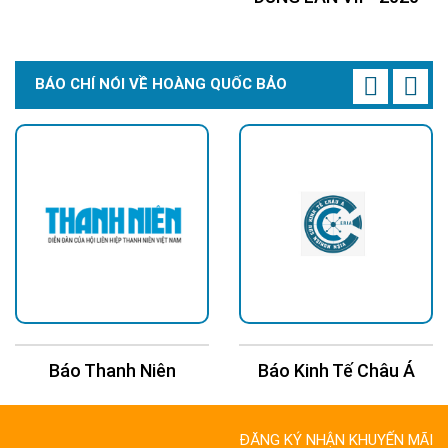
>>> Xem thêm:
BÁO CHÍ NÓI VỀ HOÀNG QUỐC BẢO
Đèn năng lượng mặt trời 500w
, tấm pin lớn
Đèn năng lượng mặt trời sân vườn
độ sáng
mạnh
Đèn trụ cổng năng lượng mặt trời
giá tốt, độ
sáng cao
Đèn năng lượng mặt trời 1000w
tấm pin lớn,
độ sáng mạnh, bảo hành 5 năm
Báo Thanh Niên
Báo Kinh Tế Châu Á
ĐĂNG KÝ NHẬN KHUYẾN MÃI