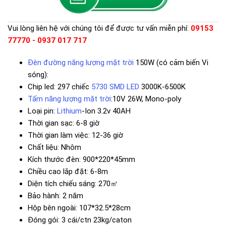
Vui lòng liên hệ với chúng tôi để được tư vấn miễn phí:
09153
77770 - 0937 017 717
Đèn đường năng lượng mặt trời
150W (có cảm biến Vi
sóng):
Chip led: 297 chiếc
5730 SMD LED
3000K-6500K
Tấm năng lượng mặt trời
:10V 26W, Mono-poly
Loại pin:
Lithium
-Ion 3.2v 40AH
Thời gian sạc: 6-8 giờ
Thời gian làm việc: 12-36 giờ
Chất liệu: Nhôm
Kích thước đèn: 900*220*45mm
Chiều cao lắp đặt: 6-8m
Diện tích chiếu sáng: 270㎡
Bảo hành: 2 năm
Hộp bên ngoài: 107*32.5*28cm
Đóng gói: 3 cái/ctn 23kg/caton