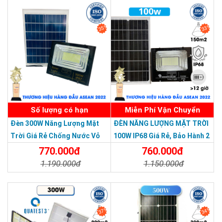
SẢN PHẨM CHẤT LƯỢNG - DỊCH VỤ TIN DÙNG LẦN VII - 2020
35%
33%
Số lượng có hạn
Miễn Phí Vận Chuyển
Đèn 300W Năng Lượng Mặt
ĐÈN NĂNG LƯỢNG MẶT TRỜI
Trời Giá Rẻ Chống Nước Vỏ
100W IP68 Giá Rẻ, Bảo Hành 2
Nhôm Đúc
Năm
770.000đ
760.000đ
1.190.000đ
1.150.000đ
Chi Tiết
Đặt Mua
Chi Tiết
Đặt Mua
37%
34%