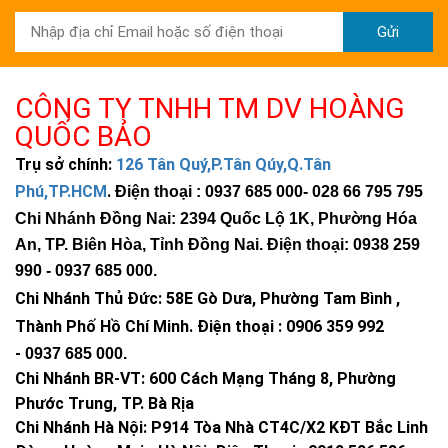
Gửi
CÔNG TY TNHH TM DV HOÀNG
QUỐC BẢO
Trụ sở chính:
126 Tân Quý,P.Tân Qúy,Q.Tân
Phú,TP.HCM
.
Điện thoại : 0937 685 000
- 028 66 795 795
Chi Nhánh Đồng Nai: 2394 Quốc Lộ 1K, Phường Hóa
An, TP. Biên Hòa, Tỉnh Đồng Nai. Điện thoại: 0938 259
990 -
0937 685 000
.
Chi Nhánh Thủ Đức:
58E Gò Dưa, Phường Tam Bình ,
Thành Phố Hồ Chí Minh
.
Điện thoại : 0906 359 992
-
0937 685 000
.
Chi Nhánh BR-VT:
600 Cách Mạng Tháng 8, Phường
Phước Trung, TP. Bà Rịa
Chi Nhánh Hà Nội: P914 Tòa Nhà CT4C/X2 KĐT Bắc Linh