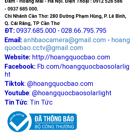
Đàm - Hoàng Mai - Hà Nội.
Điện Thoại : 0912 526 586
-
0937 685 000.
Chi Nhánh Cần Thơ: 280 Đường Phạm Hùng, P. Lê Bình,
Q. Cái Răng, TP Cần Thơ
ĐT:
0937.685.000 - 028.66.795.795
Email:
anhbaocamera@gmail.com
-
hoang
quocbao.cctv@gmail.com
Website:
http://hoangquocbao.com
Facebook:
Fb.com/hoangquocbaosolarlig
ht
Tiktok
:
@hoangquocbao.com
Youtube
:
@hoangquocbaosolarlight
Tin Tức
:
Tin Tức