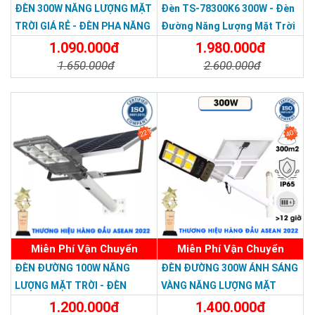
ĐÈN 300W NĂNG LƯỢNG MẶT
Đèn TS-78300K6 300W - Đèn
TRỜI GIÁ RẺ - ĐÈN PHA NĂNG
Đường Năng Lượng Mặt Trời
LƯỢNG MẶT TRỜI 300W MẪU
300W TS-78300K6 - Solar
1.090.000đ
1.980.000đ
MỚI
Light 300W
1.650.000đ
2.600.000đ
Chi Tiết
Đặt Mua
Chi Tiết
Đặt Mua
22%
40%
Miễn Phí Vận Chuyển
Miễn Phí Vận Chuyển
ĐÈN ĐƯỜNG 100W NĂNG
ĐÈN ĐƯỜNG 300W ÁNH SÁNG
LƯỢNG MẶT TRỜI - ĐÈN
VÀNG NĂNG LƯỢNG MẶT
ĐƯỜNG NĂNG LƯỢNG MẶT
TRỜI - Solar Light 300W
1.200.000đ
1.400.000đ