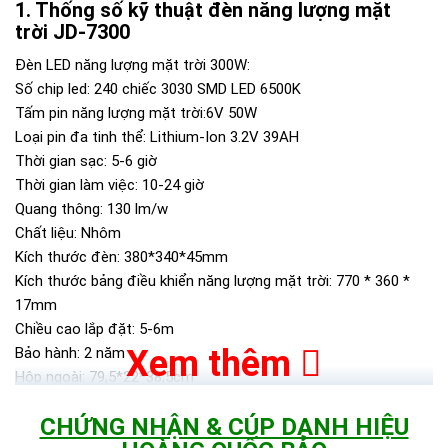
Thống số kỹ thuật đèn năng lượng mặt
trời JD-7300
Đèn LED năng lượng mặt trời 300W:
Số chip led: 240 chiếc 3030 SMD LED 6500K
Tấm pin năng lượng mặt trời:6V 50W
Loại pin đa tinh thể: Lithium-Ion 3.2V 39AH
Thời gian sạc: 5-6 giờ
Thời gian làm việc: 10-24 giờ
Quang thông: 130 lm/w
Chất liệu: Nhôm
Kích thước đèn: 380*340*45mm
Kích thước bảng điều khiển năng lượng mặt trời: 770 * 360 *
17mm
Chiều cao lắp đặt: 5-6m
Xem thêm
Bảo hành: 2 năm
Hộp ngoài: 79,5*22*38,5cm
Đóng gói: 4 cái/ctn 27kg/caton
CHỨNG NHẬN & CÚP DANH HIỆU