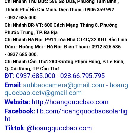
Chi Nhánh Thủ Đức:
58E Gò Dưa, Phường Tam Bình ,
Thành Phố Hồ Chí Minh
.
Điện thoại : 0906 359 992
-
0937 685 000
.
Chi Nhánh BR-VT:
600 Cách Mạng Tháng 8, Phường
Phước Trung, TP. Bà Rịa
Chi Nhánh Hà Nội: P914 Tòa Nhà CT4C/X2 KĐT Bắc Linh
Đàm - Hoàng Mai - Hà Nội.
Điện Thoại : 0912 526 586
-
0937 685 000.
Chi Nhánh Cần Thơ: 280 Đường Phạm Hùng, P. Lê Bình,
Q. Cái Răng, TP Cần Thơ
ĐT:
0937.685.000 - 028.66.795.795
Email:
anhbaocamera@gmail.com
-
hoang
quocbao.cctv@gmail.com
Website:
http://hoangquocbao.com
Facebook:
Fb.com/hoangquocbaosolarlig
ht
Tiktok
:
@hoangquocbao.com