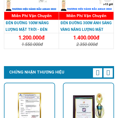
Miễn Phí Vận Chuyển
Miễn Phí Vận Chuyển
ĐÈN ĐƯỜNG 100W NĂNG
ĐÈN ĐƯỜNG 300W ÁNH SÁNG
LƯỢNG MẶT TRỜI - ĐÈN
VÀNG NĂNG LƯỢNG MẶT
ĐƯỜNG NĂNG LƯỢNG MẶT
TRỜI - Solar Light 300W
1.200.000đ
1.400.000đ
TRỜI 100W GIÁ RẺ - Solar
1.550.000đ
2.350.000đ
Light 100W
Chi Tiết
Đặt Mua
Chi Tiết
Đặt Mua
CHỨNG NHẬN THƯƠNG HIỆU