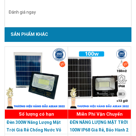
Đánh giá ngay
SẢN PHẨM KHÁC
SẢN PHẨM CHẤT LƯỢNG - DỊCH VỤ TIN DÙNG LẦN VII - 2020
35%
33%
Số lượng có hạn
Miễn Phí Vận Chuyển
Đèn 300W Năng Lượng Mặt
ĐÈN NĂNG LƯỢNG MẶT TRỜI
Trời Giá Rẻ Chống Nước Vỏ
100W IP68 Giá Rẻ, Bảo Hành 2