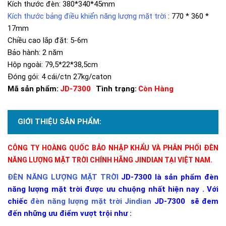
Kích thước đèn: 380*340*45mm
Kích thước bảng điều khiển năng lượng mặt trời
: 770 * 360 *
17mm
Chiều cao lắp đặt: 5-6m
Bảo hành: 2 năm
Hộp ngoài: 79,5*22*38,5cm
Đóng gói: 4 cái/ctn 27kg/caton
Mã sản phẩm:
JD-7300
Tình trạng:
Còn Hàng
GIỚI THIỆU SẢN PHẨM:
CÔNG TY HOÀNG QUỐC BẢO NHẬP KHẨU VÀ PHÂN PHỐI ĐÈN
NĂNG LƯỢNG MẶT TRỜI CHÍNH HÃNG JINDIAN TẠI VIỆT NAM.
ĐÈN NĂNG LƯỢNG MẶT TRỜI
JD-7300 là sản phẩm đèn
năng lượng mặt trời được ưu chuộng nhất hiện nay . Với
chiếc
đèn năng lượng mặt trời Jindian
JD-7300
sẽ đem
đến những ưu điểm vượt trội như :