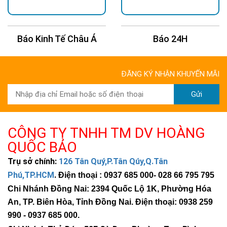
Báo Kinh Tế Châu Á
Báo 24H
>>> Xem thêm:
Đèn năng lượng mặt trời 500w
, tấm pin lớn
Đèn năng lượng mặt trời sân vườn
độ sáng
ĐĂNG KÝ NHẬN KHUYẾN MÃI
mạnh
Đèn trụ cổng năng lượng mặt trời
giá tốt, độ
Gửi
sáng cao
Đèn năng lượng mặt trời 1000w
tấm pin lớn,
độ sáng mạnh, bảo hành 5 năm
CÔNG TY TNHH TM DV HOÀNG
QUỐC BẢO
Trụ sở chính:
126 Tân Quý,P.Tân Qúy,Q.Tân
Phú,TP.HCM
.
Điện thoại : 0937 685 000
- 028 66 795 795
Chi Nhánh Đồng Nai: 2394 Quốc Lộ 1K, Phường Hóa
An, TP. Biên Hòa, Tỉnh Đồng Nai. Điện thoại: 0938 259
990 -
0937 685 000
.