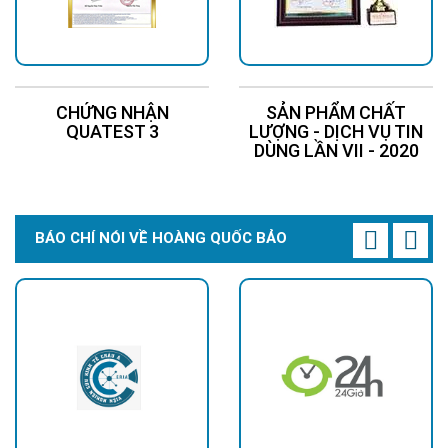
CHỨNG NHẬN
SẢN PHẨM CHẤT
QUATEST 3
LƯỢNG - DỊCH VỤ TIN
DÙNG LẦN VII - 2020
BÁO CHÍ NÓI VỀ HOÀNG QUỐC BẢO