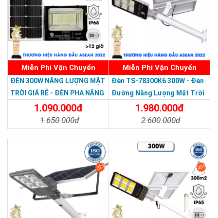
Miễn Phí Vận Chuyển
Miễn Phí Vận Chuyển
Thương hiệu dẫn đầu Việt Nam 2023
ĐÈN 300W NĂNG LƯỢNG MẶT
Đèn TS-78300K6 300W - Đèn
TRỜI GIÁ RẺ - ĐÈN PHA NĂNG
Đường Năng Lượng Mặt Trời
LƯỢNG MẶT TRỜI 300W MẪU
300W TS-78300K6 - Solar
1.090.000đ
1.980.000đ
MỚI
Light 300W
1.650.000đ
2.600.000đ
Chi Tiết
Đặt Mua
Chi Tiết
Đặt Mua
22%
40%