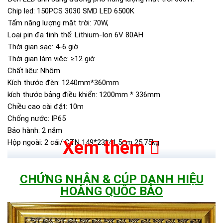
Chip led: 150PCS 3030 SMD LED 6500K
Tấm năng lượng mặt trời: 70W,
Loại pin đa tinh thể: Lithium-Ion 6V 80AH
Thời gian sạc: 4-6 giờ
Thời gian làm việc: ≥12 giờ
Chất liệu: Nhôm
Kích thước đèn: 1240mm*360mm
kích thước bảng điều khiển: 1200mm * 336mm
Chiều cao cài đặt: 10m
Chống nước: IP65
Bảo hành: 2 năm
Xem thêm
Hộp ngoài: 2 cái/ CTN 149*23*41.5cm 25.75kg
CHỨNG NHẬN & CÚP DANH HIỆU
CHỨNG NHẬN TỪ JINDIAN
HOÀNG QUỐC BẢO