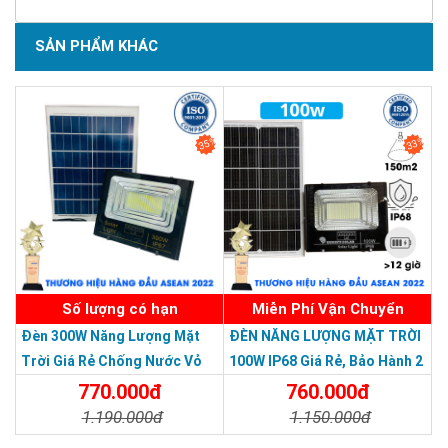
SẢN PHẨM KHÁC
SẢN PHẨM CHẤT LƯỢNG - DỊCH VỤ TIN DÙNG LẦN VII - 2020
35%
33%
Số lượng có hạn
Miễn Phí Vận Chuyển
Đèn 300W Năng Lượng Mặt
ĐÈN NĂNG LƯỢNG MẶT TRỜI
Trời Giá Rẻ Chống Nước Vỏ
100W IP68 Giá Rẻ, Bảo Hành 2
Nhôm Đúc
Năm
770.000đ
760.000đ
1.190.000đ
1.150.000đ