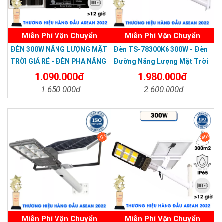
Miễn Phí Vận Chuyển
Miễn Phí Vận Chuyển
Thương hiệu dẫn đầu Việt Nam 2023
ĐÈN 300W NĂNG LƯỢNG MẶT
Đèn TS-78300K6 300W - Đèn
TRỜI GIÁ RẺ - ĐÈN PHA NĂNG
Đường Năng Lượng Mặt Trời
LƯỢNG MẶT TRỜI 300W MẪU
300W TS-78300K6 - Solar
1.090.000đ
1.980.000đ
MỚI
Light 300W
1.650.000đ
2.600.000đ
Chi Tiết
Đặt Mua
Chi Tiết
Đặt Mua
22%
40%
Miễn Phí Vận Chuyển
Miễn Phí Vận Chuyển