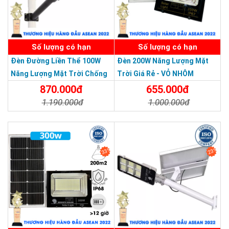
Chi Nhánh Thủ Đức: 307 Quốc lộ 13 Phường Hiệp Bình Phước ,
Thành Phố Thủ Đức.
SẢN PHẨM DỊCH VỤ CHẤT LƯỢNG ASEAN 2019
Chi Nhánh Đồng Nai: 2394 Quốc Lộ 1K, Phường Hoá An, TP.
Biên Hoà, Tỉnh Đồng Nai
Số lượng có hạn
Số lượng có hạn
Chi Nhánh BR-VT: 477 Cách Mạng Tháng 8, P.Phước Nguyên,
Đèn Đường Liền Thể 100W
Đèn 200W Năng Lượng Mặt
TP. Bà Rịa, Vũng Tàu
Năng Lượng Mặt Trời Chống
Trời Giá Rẻ - VỎ NHÔM
Chi Nhánh Hà Nội: P914 Tòa Nhà CT4C/X2 KĐT Bắc Linh Đàm
Nước Giá Rẻ
870.000đ
655.000đ
- Hoàng Mai - Hà Nội.
1.190.000đ
1.000.000đ
Chi Tiết
Đặt Mua
Chi Tiết
Đặt Mua
Hình ảnh showroom trưng bày tại
Hoàng Quốc Bảo
33%
23%