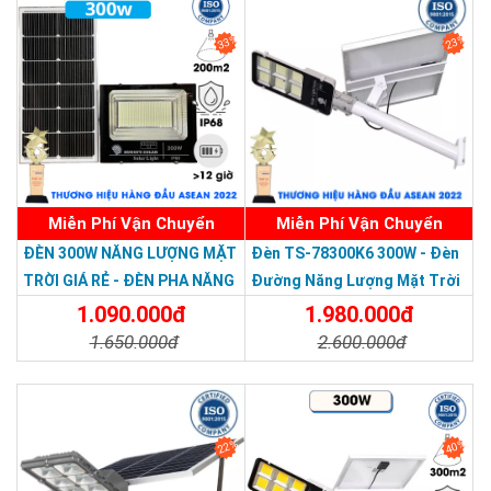
33%
23%
Miễn Phí Vận Chuyển
Miễn Phí Vận Chuyển
Thương hiệu dẫn đầu Việt Nam 2023
ĐÈN 300W NĂNG LƯỢNG MẶT
Đèn TS-78300K6 300W - Đèn
TRỜI GIÁ RẺ - ĐÈN PHA NĂNG
Đường Năng Lượng Mặt Trời
LƯỢNG MẶT TRỜI 300W MẪU
300W TS-78300K6 - Solar
1.090.000đ
1.980.000đ
MỚI
Light 300W
1.650.000đ
2.600.000đ
Chi Tiết
Đặt Mua
Chi Tiết
Đặt Mua
22%
40%