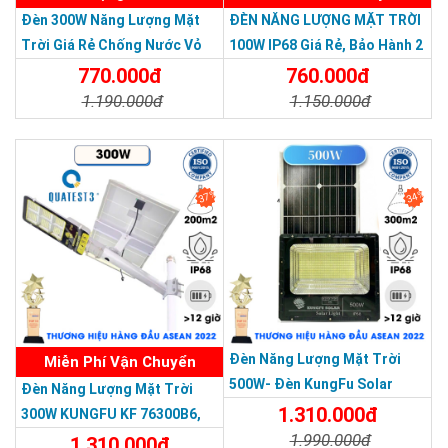
Đèn 300W Năng Lượng Mặt
ĐÈN NĂNG LƯỢNG MẶT TRỜI
Trời Giá Rẻ Chống Nước Vỏ
100W IP68 Giá Rẻ, Bảo Hành 2
Nhôm Đúc
Năm
770.000đ
760.000đ
1.190.000đ
1.150.000đ
Chi Tiết
Đặt Mua
Chi Tiết
Đặt Mua
37%
34%
THƯƠNG HIỆU HÀNG ĐẦU ASEAN 2022
Đèn Năng Lượng Mặt Trời
Miễn Phí Vận Chuyển
500W- Đèn KungFu Solar
Đèn Năng Lượng Mặt Trời
Năng Lượng Mặt Trời 500W,IP
1.310.000đ
300W KUNGFU KF 76300B6,
67 Loại Lớn
1.990.000đ
IP68, Bảng Giá 2026
1.310.000đ