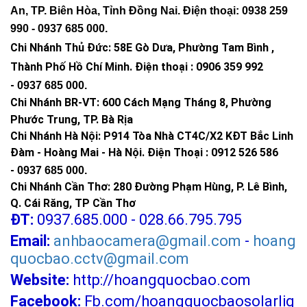
An, TP. Biên Hòa, Tỉnh Đồng Nai. Điện thoại: 0938 259
990 -
0937 685 000
.
Chi Nhánh Thủ Đức:
58E Gò Dưa, Phường Tam Bình ,
Thành Phố Hồ Chí Minh
.
Điện thoại : 0906 359 992
-
0937 685 000
.
Chi Nhánh BR-VT:
600 Cách Mạng Tháng 8, Phường
Phước Trung, TP. Bà Rịa
Chi Nhánh Hà Nội: P914 Tòa Nhà CT4C/X2 KĐT Bắc Linh
Đàm - Hoàng Mai - Hà Nội.
Điện Thoại : 0912 526 586
CÔNG TY TNHH TM KT HOÀNG QUỐC BẢO
-
0937 685 000.
Hotline: 0937.685.000
Chi Nhánh Cần Thơ: 280 Đường Phạm Hùng, P. Lê Bình,
Trụ sở chính: 126 Tân Quý, P.Tân Quý, Q.Tân Phú, TP.HCM
Q. Cái Răng, TP Cần Thơ
ĐT:
0937.685.000 - 028.66.795.795
Chi Nhánh Q10: 324 Nhật Tảo, P.6, Q.10, TP.HCM
Chi Nhánh Thủ Đức: 307 Quốc lộ 13 Phường Hiệp Bình Phước ,
Email:
anhbaocamera@gmail.com
-
hoang
Thành Phố Thủ Đức.
quocbao.cctv@gmail.com
Chi Nhánh Đồng Nai: 2394 Quốc Lộ 1K, Phường Hoá An, TP.
Website:
http://hoangquocbao.com
Biên Hoà, Tỉnh Đồng Nai
Facebook:
Fb.com/hoangquocbaosolarlig
Chi Nhánh BR-VT: 477 Cách Mạng Tháng 8, P.Phước Nguyên,