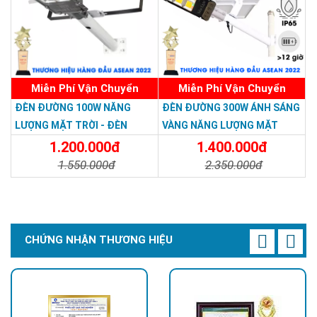
HÌNH ẢNH THỰC TẾ
Miễn Phí Vận Chuyển
Miễn Phí Vận Chuyển
ĐÈN ĐƯỜNG 100W NĂNG
ĐÈN ĐƯỜNG 300W ÁNH SÁNG
LƯỢNG MẶT TRỜI - ĐÈN
VÀNG NĂNG LƯỢNG MẶT
ĐƯỜNG NĂNG LƯỢNG MẶT
TRỜI - Solar Light 300W
1.200.000đ
1.400.000đ
TRỜI 100W GIÁ RẺ - Solar
1.550.000đ
2.350.000đ
Light 100W
Chi Tiết
Đặt Mua
Chi Tiết
Đặt Mua
CHỨNG NHẬN THƯƠNG HIỆU