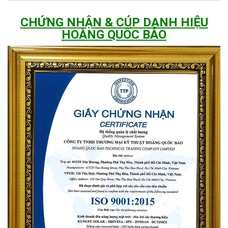
Vỏ đèn được làm từ nhôm đúc chịu lực, với thiết kế giúp tản
CHỨNG NHẬN & CÚP DANH HIỆU
nhiệt tốt
HOÀNG QUỐC BẢO
Chống ăn mòn, kiên cố, bền vững, thẩm mỹ
Trang bị thấu kính quang học ngoài trời PC
Có khả năng truyền ánh sáng cao, độ truyền sáng 93%, chịu
nhiệt tốt.
Mặt đèn được xử lý và đúc bằng vật liệu nhựa teijin của Nhật
Bản