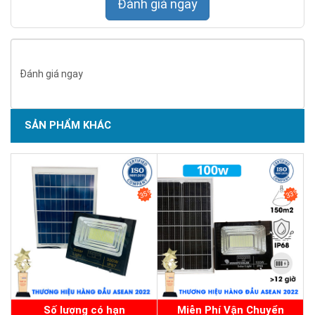
Đánh giá ngay
Đánh giá ngay
Tấm pin mặt trời loại A+
SẢN PHẨM KHÁC
Thế hệ mới, hiệu quả hấp thu cao. Tuổi thọ lên đến 25 năm
SẢN PHẨM CHẤT LƯỢNG - DỊCH VỤ TIN DÙNG LẦN VII - 2020
Tấm Pin Mặt Trời loại A+, đường cong IV hoàn chỉnh. Hiệu suất
chuyển đổi năng lượng trên 19.5%.
35%
33%
Tấm pin năng lượng mặt trời sử dụng chip đặc biệt phù hợp
cho việc phát điện vào ngày mây, có hiệu quả phát điện tốt
trong ánh sáng yếu.
Số lượng có hạn
Miễn Phí Vận Chuyển