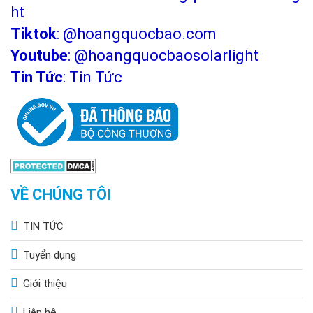
TP. Bà Rịa, Vũng Tàu
ht
Chi Nhánh Hà Nội: P914 Tòa Nhà CT4C/X2 KĐT Bắc Linh Đàm
Tiktok
:
@hoangquocbao.com
- Hoàng Mai - Hà Nội.
Youtube
:
@hoangquocbaosolarlight
Tin Tức
:
Tin Tức
VỀ CHÚNG TÔI
TIN TỨC
Tuyển dụng
Giới thiệu
Liên hệ