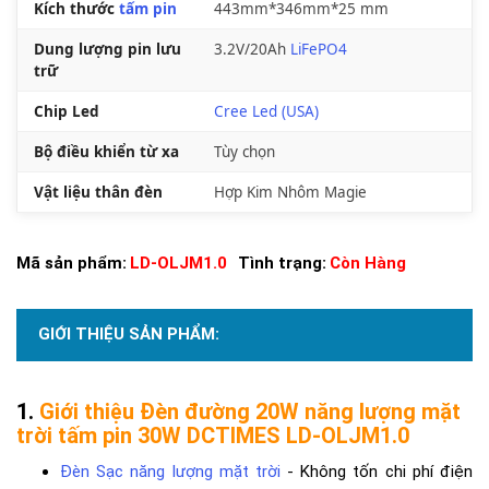
Kích thước
tấm pin
443mm*346mm*25 mm
Dung lượng pin lưu
3.2V/20Ah
LiFePO4
trữ
Chip Led
Cree Led (USA)
Bộ điều khiển từ xa
Tùy chọn
Vật liệu thân đèn
Hợp Kim Nhôm Magie
Mã sản phẩm:
LD-OLJM1.0
Tình trạng:
Còn Hàng
GIỚI THIỆU SẢN PHẨM:
Giới thiệu Đèn đường 20W năng lượng mặt
trời tấm pin 30W DCTIMES LD-OLJM1.0
Đèn Sạc năng lượng mặt trời
- Không tốn chi phí điện