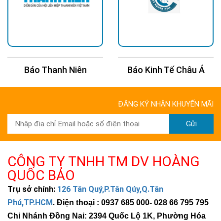
Báo Thanh Niên
Báo Kinh Tế Châu Á
Đèn năng lượng mặt trời DCTIMES đáp ứng các tiêu
chuẩn Châu Âu như CE,RoHS
ĐĂNG KÝ NHẬN KHUYẾN MÃI
Gửi
CÔNG TY TNHH TM DV HOÀNG
QUỐC BẢO
Trụ sở chính:
126 Tân Quý,P.Tân Qúy,Q.Tân
Phú,TP.HCM
.
Điện thoại : 0937 685 000
- 028 66 795 795
Chi Nhánh Đồng Nai: 2394 Quốc Lộ 1K, Phường Hóa