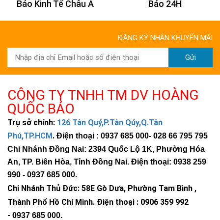
Báo 24H
Báo Tuổi Trẻ
ĐĂNG KÝ NHẬN KHUYẾN MÃI
Gửi
CÔNG TY TNHH TM DV HOÀNG
QUỐC BẢO
Trụ sở chính:
126 Tân Quý,P.Tân Qúy,Q.Tân
Phú,TP.HCM
.
Điện thoại : 0937 685 000
- 028 66 795 795
Chi Nhánh Đồng Nai: 2394 Quốc Lộ 1K, Phường Hóa
An, TP. Biên Hòa, Tỉnh Đồng Nai. Điện thoại: 0938 259
990 -
0937 685 000
.
Đèn năng lượng mặt trời DCTIMES đáp ứng các tiêu
Chi Nhánh Thủ Đức:
58E Gò Dưa, Phường Tam Bình ,
chuẩn Châu Âu như CE,RoHS
Thành Phố Hồ Chí Minh
.
Điện thoại : 0906 359 992
-
0937 685 000
.