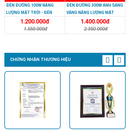
ĐÈN ĐƯỜNG 100W NĂNG
ĐÈN ĐƯỜNG 300W ÁNH SÁNG
LƯỢNG MẶT TRỜI - ĐÈN
VÀNG NĂNG LƯỢNG MẶT
ĐƯỜNG NĂNG LƯỢNG MẶT
TRỜI - Solar Light 300W
1.200.000đ
1.400.000đ
TRỜI 100W GIÁ RẺ - Solar
1.550.000đ
2.350.000đ
Light 100W
Chi Tiết
Đặt Mua
Chi Tiết
Đặt Mua
CHỨNG NHẬN THƯƠNG HIỆU