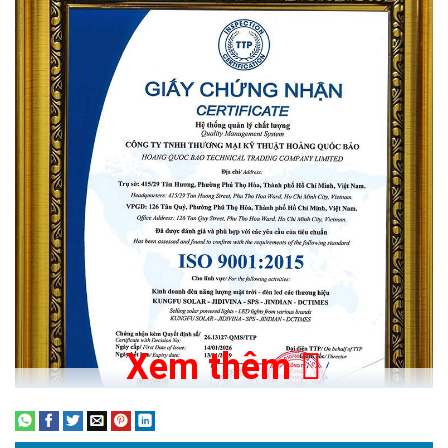
Hợp kim nhôm magiê cao cấp
Vỏ đèn được làm từ nhôm đúc chịu lực, với thiết kế giúp tản
nhiệt tốt
Chống ăn mòn, kiên cố, bền vững, thẩm mỹ
Trang bị thấu kính quang học ngoài trời PC
Có khả năng truyền ánh sáng cao, độ truyền sáng 93%, chịu
nhiệt tốt.
Mặt đèn được xử lý và đúc bằng vật liệu nhựa teijin của Nhật
Xem thêm
Bản