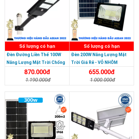
SẢN PHẨM DỊCH VỤ CHẤT LƯỢNG ASEAN 2019
Số lượng có hạn
Số lượng có hạn
Đèn Đường Liền Thể 100W
Đèn 200W Năng Lượng Mặt
Năng Lượng Mặt Trời Chống
Trời Giá Rẻ - VỎ NHÔM
Nước Giá Rẻ
870.000đ
655.000đ
1.190.000đ
1.000.000đ
Chi Tiết
Đặt Mua
Chi Tiết
Đặt Mua
33%
23%