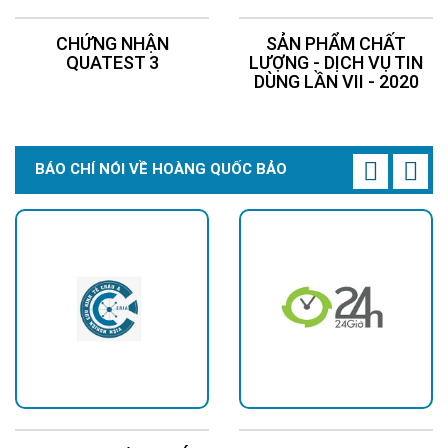
CHỨNG NHẬN
SẢN PHẨM CHẤT
QUATEST 3
LƯỢNG - DỊCH VỤ TIN
DÙNG LẦN VII - 2020
BÁO CHÍ NÓI VỀ HOÀNG QUỐC BẢO