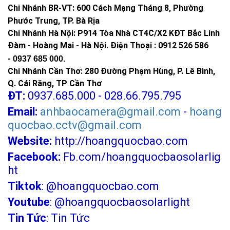
Chi Nhánh BR-VT:
600 Cách Mạng Tháng 8, Phường
Phước Trung, TP. Bà Rịa
Chi Nhánh Hà Nội: P914 Tòa Nhà CT4C/X2 KĐT Bắc Linh
Đàm - Hoàng Mai - Hà Nội.
Điện Thoại : 0912 526 586
-
0937 685 000.
Chi Nhánh Cần Thơ: 280 Đường Phạm Hùng, P. Lê Bình,
Q. Cái Răng, TP Cần Thơ
ĐT:
0937.685.000 - 028.66.795.795
Email:
anhbaocamera@gmail.com
-
hoang
quocbao.cctv@gmail.com
Website:
http://hoangquocbao.com
Facebook:
Fb.com/hoangquocbaosolarlig
ht
Tiktok
:
@hoangquocbao.com
Youtube
:
@hoangquocbaosolarlight
Tin Tức
:
Tin Tức
CÔNG TY TNHH TM KT HOÀNG QUỐC BẢO
Hotline: 0937.685.000