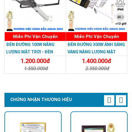
Miễn Phí Vận Chuyển
Miễn Phí Vận Chuyển
ĐÈN ĐƯỜNG 100W NĂNG
ĐÈN ĐƯỜNG 300W ÁNH SÁNG
LƯỢNG MẶT TRỜI - ĐÈN
VÀNG NĂNG LƯỢNG MẶT
ĐƯỜNG NĂNG LƯỢNG MẶT
TRỜI - Solar Light 300W
1.200.000đ
1.400.000đ
TRỜI 100W GIÁ RẺ - Solar
1.550.000đ
2.350.000đ
Light 100W
Chi Tiết
Đặt Mua
Chi Tiết
Đặt Mua
CHỨNG NHẬN THƯƠNG HIỆU