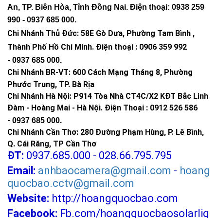
An, TP. Biên Hòa, Tỉnh Đồng Nai. Điện thoại: 0938 259
990 -
0937 685 000
.
Chi Nhánh Thủ Đức:
58E Gò Dưa, Phường Tam Bình ,
Thành Phố Hồ Chí Minh
.
Điện thoại : 0906 359 992
-
0937 685 000
.
Chi Nhánh BR-VT:
600 Cách Mạng Tháng 8, Phường
Phước Trung, TP. Bà Rịa
Chi Nhánh Hà Nội: P914 Tòa Nhà CT4C/X2 KĐT Bắc Linh
Đàm - Hoàng Mai - Hà Nội.
Điện Thoại : 0912 526 586
-
0937 685 000.
Chi Nhánh Cần Thơ: 280 Đường Phạm Hùng, P. Lê Bình,
Q. Cái Răng, TP Cần Thơ
ĐT:
0937.685.000 - 028.66.795.795
Email:
anhbaocamera@gmail.com
-
hoang
quocbao.cctv@gmail.com
Website:
http://hoangquocbao.com
Facebook:
Fb.com/hoangquocbaosolarlig