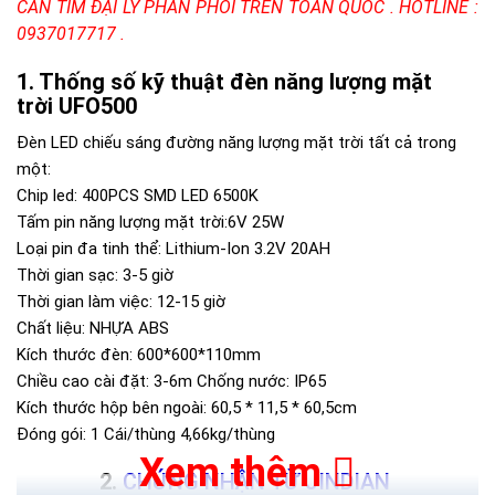
CẦN TÌM ĐẠI LÝ PHÂN PHỐI TRÊN TOÀN QUỐC . HOTLINE :
0937017717 .
Thống số kỹ thuật đèn năng lượng mặt
trời UFO500
Đèn LED chiếu sáng đường năng lượng mặt trời tất cả trong
một:
Chip led: 400PCS SMD LED 6500K
Tấm pin năng lượng mặt trời:6V 25W
Loại pin đa tinh thể: Lithium-Ion 3.2V 20AH
Thời gian sạc: 3-5 giờ
Thời gian làm việc: 12-15 giờ
Chất liệu: NHỰA ABS
Kích thước đèn: 600*600*110mm
Chiều cao cài đặt: 3-6m Chống nước: IP65
Kích thước hộp bên ngoài: 60,5 * 11,5 * 60,5cm
Đóng gói: 1 Cái/thùng 4,66kg/thùng
Xem thêm
CHỨNG NHẬN TỪ JINDIAN