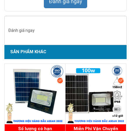
Đánh giá ngay
Đánh giá ngay
SẢN PHẨM KHÁC
SẢN PHẨM CHẤT LƯỢNG - DỊCH VỤ TIN DÙNG LẦN VII - 2020
35%
33%
Số lượng có hạn
Miễn Phí Vận Chuyển