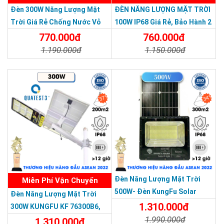
Đèn 300W Năng Lượng Mặt
ĐÈN NĂNG LƯỢNG MẶT TRỜI
Trời Giá Rẻ Chống Nước Vỏ
100W IP68 Giá Rẻ, Bảo Hành 2
Nhôm Đúc
Năm
770.000đ
760.000đ
1.190.000đ
1.150.000đ
Chi Tiết
Đặt Mua
Chi Tiết
Đặt Mua
Đèn năng lượng mặt trời UFO500 giá rẻ, uy
37%
34%
tín
THƯƠNG HIỆU HÀNG ĐẦU ASEAN 2022
CÔNG TY TNHH TM DV HOÀNG QUỐC BẢO
Trụ sở chính: 126 Tân Quý,P.Tân Qúy,Q.Tân Phú,TP.HCM
Chi Nhánh Q10: 324 Nhật Tảo, P.6, Q.10, TP.HCM
Chi Nhánh Thủ Đức:
307 QUỐC LỘ 13 Phường HIỆP BÌNH
PHƯỚC , Thành Phố Thủ Đức
Chi Nhánh Đồng Nai: 2394 Quốc Lộ 1K, Phường Hoá An, TP. Biên
Đèn Năng Lượng Mặt Trời
Miễn Phí Vận Chuyển
Hoà, Tỉnh Đồng Nai
500W- Đèn KungFu Solar
Đèn Năng Lượng Mặt Trời
Chi Nhánh BR-VT: 600 CMT8, P.PHƯỚC TRUNG, TP.BÀ RỊA
Năng Lượng Mặt Trời 500W,IP
1.310.000đ
300W KUNGFU KF 76300B6,
Chi Nhánh Hà Nội: P914 Tòa Nhà CT4C/X2 KĐT Bắc Linh Đàm -
67 Loại Lớn
1.990.000đ
IP68, Bảng Giá 2026
1.310.000đ