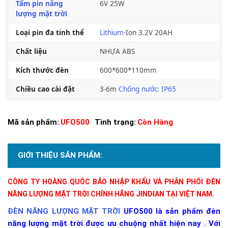
Tấm pin năng
6V 25W
lượng mặt trời
Loại pin đa tinh thể
Lithium
-Ion 3.2V 20AH
Chất liệu
NHỰA ABS
Kích thước đèn
600*600*110mm
Chiều cao cài đặt
3-6m
Chống nước: IP65
Mã sản phẩm:
UFO500
Tình trạng:
Còn Hàng
GIỚI THIỆU SẢN PHẨM:
CÔNG TY HOÀNG QUỐC BẢO NHẬP KHẨU VÀ PHÂN PHỐI ĐÈN
NĂNG LƯỢNG MẶT TRỜI CHÍNH HÃNG JINDIAN TẠI VIỆT NAM.
ĐÈN NĂNG LƯỢNG MẶT TRỜI
UFO500 là sản phẩm đèn
năng lượng mặt trời được ưu chuộng nhất hiện nay . Với