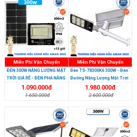
33%
23%
Miễn Phí Vận Chuyển
Miễn Phí Vận Chuyển
Thương hiệu dẫn đầu Việt Nam 2023
ĐÈN 300W NĂNG LƯỢNG MẶT
Đèn TS-78300K6 300W - Đèn
TRỜI GIÁ RẺ - ĐÈN PHA NĂNG
Đường Năng Lượng Mặt Trời
LƯỢNG MẶT TRỜI 300W MẪU
300W TS-78300K6 - Solar
1.090.000đ
1.980.000đ
MỚI
Light 300W
1.650.000đ
2.600.000đ
Chi Tiết
Đặt Mua
Chi Tiết
Đặt Mua
22%
40%