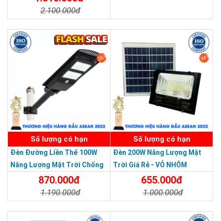
Hoàng Mai - Hà Nội.
2.100.000đ
Chi Tiết
Đặt Mua
ĐT: 09153 77770 - 028.66.795.79
Chi Tiết
Đặt Mua
26%
34%
SẢN PHẨM DỊCH VỤ CHẤT LƯỢNG ASEAN 2019
Số lượng có hạn
Số lượng có hạn
Đèn Đường Liền Thể 100W
Đèn 200W Năng Lượng Mặt
Năng Lượng Mặt Trời Chống
Trời Giá Rẻ - VỎ NHÔM
Nước Giá Rẻ
870.000đ
655.000đ
1.190.000đ
1.000.000đ
Chi Tiết
Đặt Mua
Chi Tiết
Đặt Mua