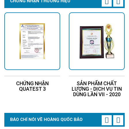
CHỨNG NHẬN THƯƠNG HIỆU
CHỨNG NHẬN
SẢN PHẨM CHẤT
QUATEST 3
LƯỢNG - DỊCH VỤ TIN
DÙNG LẦN VII - 2020
BÁO CHÍ NÓI VỀ HOÀNG QUỐC BẢO