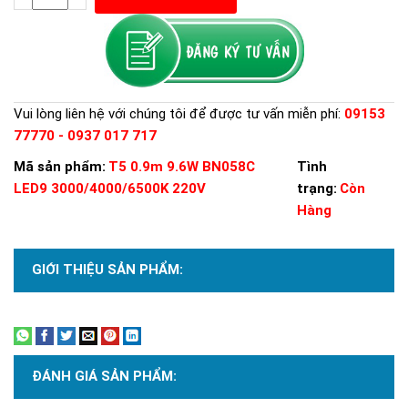
Vui lòng liên hệ với chúng tôi để được tư vấn miễn phí:
09153
77770 - 0937 017 717
Mã sản phẩm:
T5 0.9m 9.6W BN058C
Tình
LED9 3000/4000/6500K 220V
trạng:
Còn
Hàng
GIỚI THIỆU SẢN PHẨM:
Xem thêm
ĐÁNH GIÁ SẢN PHẨM: