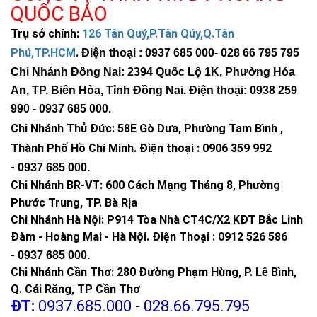
QUỐC BẢO
Trụ sở chính:
126 Tân Quý,P.Tân Qúy,Q.Tân
Phú,TP.HCM
.
Điện thoại : 0937 685 000
- 028 66 795 795
Chi Nhánh Đồng Nai: 2394 Quốc Lộ 1K, Phường Hóa
An, TP. Biên Hòa, Tỉnh Đồng Nai. Điện thoại: 0938 259
990 -
0937 685 000
.
Chi Nhánh Thủ Đức:
58E Gò Dưa, Phường Tam Bình ,
Thành Phố Hồ Chí Minh
.
Điện thoại : 0906 359 992
-
0937 685 000
.
Chi Nhánh BR-VT:
600 Cách Mạng Tháng 8, Phường
Phước Trung, TP. Bà Rịa
Chi Nhánh Hà Nội: P914 Tòa Nhà CT4C/X2 KĐT Bắc Linh
Đàm - Hoàng Mai - Hà Nội.
Điện Thoại : 0912 526 586
-
0937 685 000.
Chi Nhánh Cần Thơ: 280 Đường Phạm Hùng, P. Lê Bình,
Q. Cái Răng, TP Cần Thơ
ĐT:
0937.685.000 - 028.66.795.795