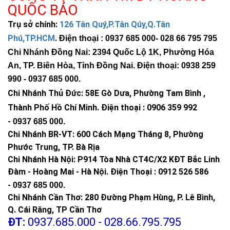
QUỐC BẢO
Trụ sở chính:
126 Tân Quý,P.Tân Qúy,Q.Tân
Phú,TP.HCM
.
Điện thoại : 0937 685 000
- 028 66 795 795
Chi Nhánh Đồng Nai: 2394 Quốc Lộ 1K, Phường Hóa
An, TP. Biên Hòa, Tỉnh Đồng Nai. Điện thoại: 0938 259
990 -
0937 685 000
.
Chi Nhánh Thủ Đức:
58E Gò Dưa, Phường Tam Bình ,
Thành Phố Hồ Chí Minh
.
Điện thoại : 0906 359 992
-
0937 685 000
.
Chi Nhánh BR-VT:
600 Cách Mạng Tháng 8, Phường
Phước Trung, TP. Bà Rịa
Chi Nhánh Hà Nội: P914 Tòa Nhà CT4C/X2 KĐT Bắc Linh
Đàm - Hoàng Mai - Hà Nội.
Điện Thoại : 0912 526 586
-
0937 685 000.
Chi Nhánh Cần Thơ: 280 Đường Phạm Hùng, P. Lê Bình,
Q. Cái Răng, TP Cần Thơ
ĐT:
0937.685.000 - 028.66.795.795