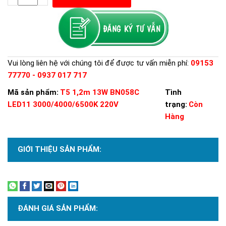
Vui lòng liên hệ với chúng tôi để được tư vấn miễn phí:
09153
77770 - 0937 017 717
Mã sản phẩm:
T5 1,2m 13W BN058C
Tình
LED11 3000/4000/6500K 220V
trạng:
Còn
Hàng
GIỚI THIỆU SẢN PHẨM:
Xem thêm
ĐÁNH GIÁ SẢN PHẨM: