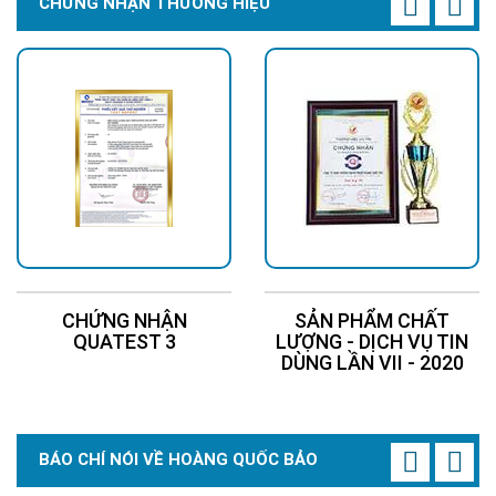
CHỨNG NHẬN THƯƠNG HIỆU
CHỨNG NHẬN
SẢN PHẨM CHẤT
QUATEST 3
LƯỢNG - DỊCH VỤ TIN
DÙNG LẦN VII - 2020
BÁO CHÍ NÓI VỀ HOÀNG QUỐC BẢO