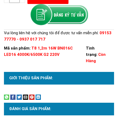
Vui lòng liên hệ với chúng tôi để được tư vấn miễn phí:
09153
77770 - 0937 017 717
Mã sản phẩm:
T8 1,2m 16W BN016C
Tình
LED16 4000K/6500K G2 220V
trạng:
Còn
Hàng
GIỚI THIỆU SẢN PHẨM:
Xem thêm
ĐÁNH GIÁ SẢN PHẨM: