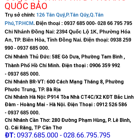
QUỐC BẢO
Trụ sở chính:
126 Tân Quý,P.Tân Qúy,Q.Tân
Phú,TP.HCM
.
Điện thoại : 0937 685 000
- 028 66 795 795
Chi Nhánh Đồng Nai: 2394 Quốc Lộ 1K, Phường Hóa
An, TP. Biên Hòa, Tỉnh Đồng Nai. Điện thoại: 0938 259
990 -
0937 685 000
.
Chi Nhánh Thủ Đức:
58E Gò Dưa, Phường Tam Bình ,
Thành Phố Hồ Chí Minh
.
Điện thoại : 0906 359 992
-
0937 685 000
.
Chi Nhánh BR-VT:
600 Cách Mạng Tháng 8, Phường
Phước Trung, TP. Bà Rịa
Chi Nhánh Hà Nội: P914 Tòa Nhà CT4C/X2 KĐT Bắc Linh
Đàm - Hoàng Mai - Hà Nội.
Điện Thoại : 0912 526 586
-
0937 685 000.
Chi Nhánh Cần Thơ: 280 Đường Phạm Hùng, P. Lê Bình,
Q. Cái Răng, TP Cần Thơ
ĐT:
0937.685.000 - 028.66.795.795