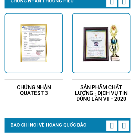
CHỨNG NHẬN THƯƠNG HIỆU
CHỨNG NHẬN
SẢN PHẨM CHẤT
QUATEST 3
LƯỢNG - DỊCH VỤ TIN
DÙNG LẦN VII - 2020
BÁO CHÍ NÓI VỀ HOÀNG QUỐC BẢO