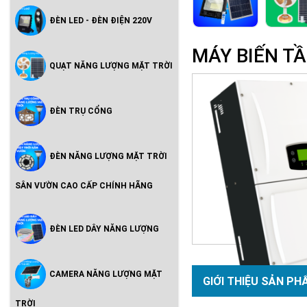
ĐÈN LED - ĐÈN ĐIỆN 220V
MÁY BIẾN TẦN
QUẠT NĂNG LƯỢNG MẶT TRỜI
ĐÈN TRỤ CỔNG
ĐÈN NĂNG LƯỢNG MẶT TRỜI
SÂN VƯỜN CAO CẤP CHÍNH HÃNG
ĐÈN LED DÂY NĂNG LƯỢNG
CAMERA NĂNG LƯỢNG MẶT
GIỚI THIỆU SẢN PH
TRỜI