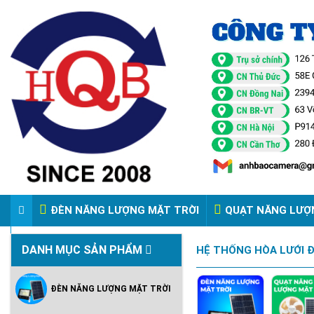
ĐÈN NĂNG LƯỢNG MẶT TRỜI
QUẠT NĂNG LƯỢ
VIDEO ĐÈN PHA ĐIỆN 220V
DANH MỤC SẢN PHẨM
HỆ THỐNG HÒA LƯỚI Đ
ĐÈN NĂNG LƯỢNG MẶT TRỜI