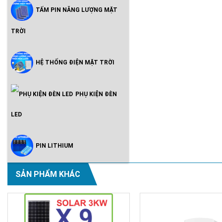
TẤM PIN NĂNG LƯỢNG MẶT
TRỜI
HỆ THỐNG ĐIỆN MẶT TRỜI
PHỤ KIỆN ĐÈN
LED
PIN LITHIUM
SẢN PHẨM KHÁC