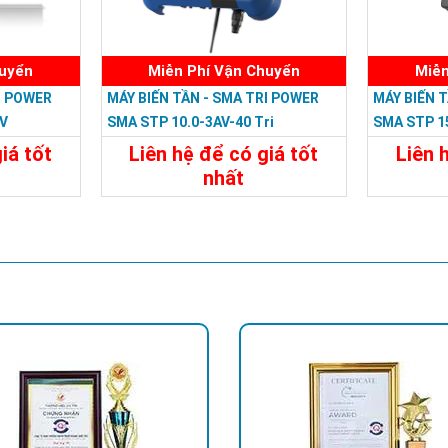
huyển
Miễn Phí Vận Chuyển
Miễn
I POWER
MÁY BIẾN TẦN - SMA TRI POWER
MÁY BIẾN 
0V
SMA STP 10.0-3AV-40 Tri
SMA STP 15
Power/380V 10 KW, 3 PHA
With Graph
iá tốt
Liên hệ để có giá tốt
Liên 
nhất
Liên Hệ
Chi Tiết
Liên Hệ
Chi Tiế