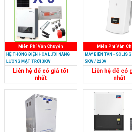
Miễn Phí Vận Chuyển
Miễn Phí Vận C
HỆ THỐNG ĐIỆN HÒA LƯỚI NĂNG
MÁY BIẾN TẦN - SOLIS G
LƯỢNG MẶT TRỜI 3KW
5KW / 220V
Liên hệ để có giá tốt
Liên hệ để có g
nhất
nhất
62.000.000đ
Chi Tiết
Chi Tiết
Đặt Mua