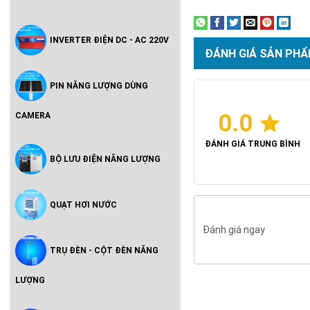
INVERTER ĐIỆN DC - AC 220V
ĐÁNH GIÁ SẢN PHẨ
PIN NĂNG LƯỢNG DÙNG
0.0
CAMERA
ĐÁNH GIÁ TRUNG BÌNH
BỘ LƯU ĐIỆN NĂNG LƯỢNG
QUẠT HƠI NƯỚC
Đánh giá ngay
TRỤ ĐÈN - CỘT ĐÈN NĂNG
LƯỢNG