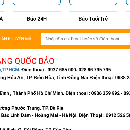
 Á
Báo 24H
Báo Tuổi Trẻ
HẬN KHUYẾN MÃI
ÀNG QUỐC BẢO
hú,TP.HCM
.
Điện thoại : 0937 685 000
- 028 66 795 795
 Hóa An, TP. Biên Hòa, Tỉnh Đồng Nai. Điện thoại: 0938 2
ình , Thành Phố Hồ Chí Minh
.
Điện thoại : 0906 359 992 -
09
ờng Phước Trung, TP. Bà Rịa
Bắc Linh Đàm - Hoàng Mai - Hà Nội.
Điện Thoại : 0912 526 5
Lê Bình, Q. Cái Răng, TP Cần Thơ