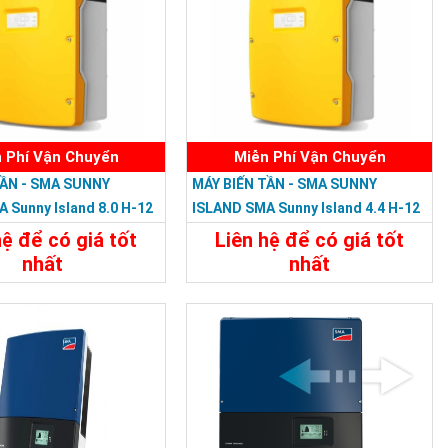
 Phí Vận Chuyển
Miễn Phí Vận Chuyển
TẦN - SMA SUNNY
MÁY BIẾN TẦN - SMA SUNNY
 Sunny Island 8.0 H-12
ISLAND SMA Sunny Island 4.4 H-12
hệ để có giá tốt
Liên hệ để có giá tốt
nhất
nhất
t
Liên Hệ
Chi Tiết
Liên Hệ