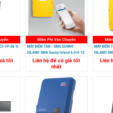
huyển
Miễn Phí Vận Chuyển
Miễn
CI-1P-5k-G
MÁY BIẾN TẦN - SMA SUNNY
MÁY BIẾN 
ISLAND SMA Sunny Island 6.0 H-12
ISLAND SMA
iá tốt
Liên hệ để có giá tốt
Liên 
nhất
Liên Hệ
Chi Tiết
Liên Hệ
Chi Tiế