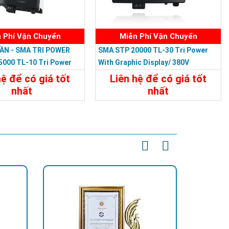
 Phí Vận Chuyển
Miễn Phí Vận Chuyển
TẦN - SMA TRI POWER
SMA STP 20000 TL-30 Tri Power
000 TL-10 Tri Power
With Graphic Display/ 380V
ic Display /380V
hệ để có giá tốt
Liên hệ để có giá tốt
nhất
nhất
t
Liên Hệ
Chi Tiết
Liên Hệ