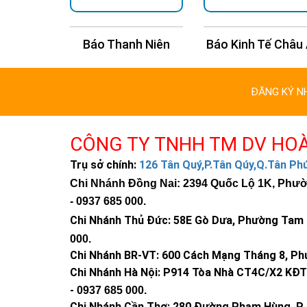
n Trí
Báo Thanh Niên
Báo Kinh Tế Châu
ĐĂNG KÝ N
CÔNG TY TNHH TM DV HO
Trụ sở chính:
126 Tân Quý,P.Tân Qúy,Q.Tân P
Chi Nhánh Đồng Nai: 2394 Quốc Lộ 1K, Phường
-
0937 685 000
.
Chi Nhánh Thủ Đức:
58E Gò Dưa, Phường Tam B
000
.
Chi Nhánh BR-VT:
600 Cách Mạng Tháng 8, Phư
Chi Nhánh Hà Nội: P914 Tòa Nhà CT4C/X2 KĐT 
-
0937 685 000.
Chi Nhánh Cần Thơ: 280 Đường Phạm Hùng, P. 