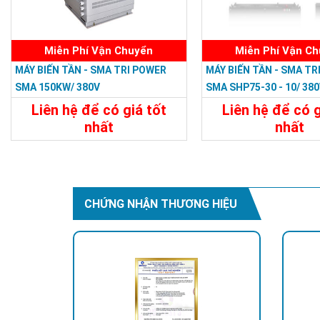
Miễn Phí Vận Chuyển
Miễn Phí Vận C
MÁY BIẾN TẦN - SMA TRI POWER
MÁY BIẾN TẦN - SMA TR
SMA 150KW/ 380V
SMA SHP75-30 - 10/ 38
Liên hệ để có giá tốt
Liên hệ để có g
nhất
nhất
Chi Tiết
Liên Hệ
Chi Tiết
CHỨNG NHẬN THƯƠNG HIỆU