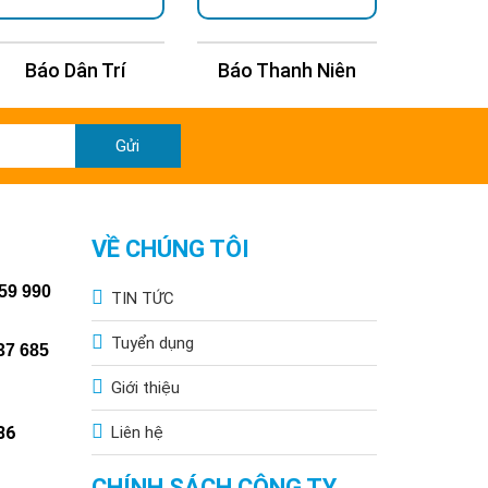
Báo Dân Trí
Báo Thanh Niên
Báo Kin
Gửi
VỀ CHÚNG TÔI
59 990
TIN TỨC
Tuyển dụng
37 685
Giới thiệu
86
Liên hệ
CHÍNH SÁCH CÔNG TY