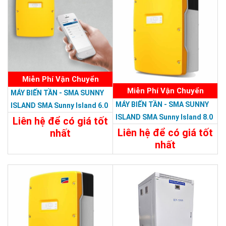
Miễn Phí Vận Chuyển
Miễn Phí Vận Chuyển
MÁY BIẾN TẦN - SMA SUNNY
MÁY BIẾN TẦN - SMA SUNNY
ISLAND SMA Sunny Island 6.0
ISLAND SMA Sunny Island 8.0
H-12
Liên hệ để có giá tốt
H-12
Liên hệ để có giá tốt
nhất
nhất
Chi Tiết
Liên Hệ
Chi Tiết
Liên Hệ