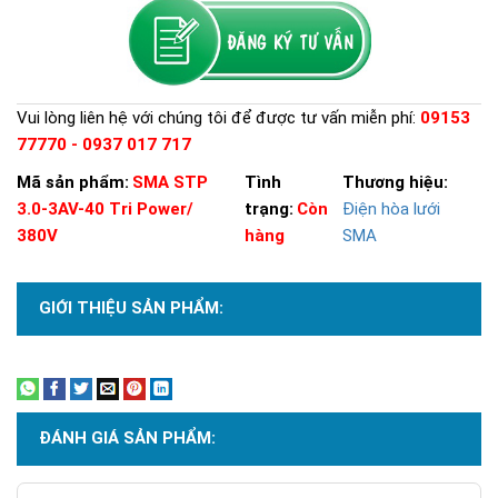
Vui lòng liên hệ với chúng tôi để được tư vấn miễn phí:
09153
77770 - 0937 017 717
Mã sản phẩm:
SMA STP
Tình
Thương hiệu:
3.0-3AV-40 Tri Power/
trạng:
Còn
Điện hòa lưới
380V
hàng
SMA
GIỚI THIỆU SẢN PHẨM:
Xem thêm
ĐÁNH GIÁ SẢN PHẨM: