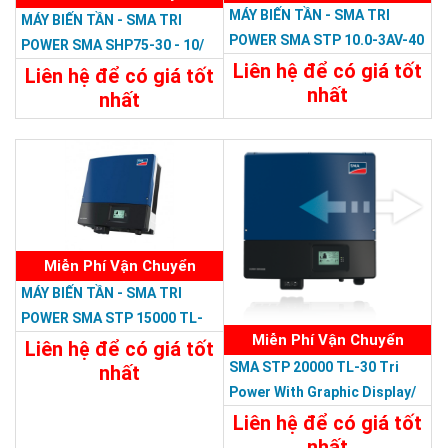
MÁY BIẾN TẦN - SMA TRI
MÁY BIẾN TẦN - SMA TRI
POWER SMA STP 10.0-3AV-40
POWER SMA SHP75-30 - 10/
Tri Power/380V 10 KW, 3 PHA
Liên hệ để có giá tốt
380V
Liên hệ để có giá tốt
nhất
nhất
Chi Tiết
Liên Hệ
Chi Tiết
Liên Hệ
Miễn Phí Vận Chuyển
MÁY BIẾN TẦN - SMA TRI
POWER SMA STP 15000 TL-
Miễn Phí Vận Chuyển
10 Tri Power With Graphic
Liên hệ để có giá tốt
SMA STP 20000 TL-30 Tri
Display /380V
nhất
Power With Graphic Display/
Chi Tiết
Liên Hệ
380V
Liên hệ để có giá tốt
nhất