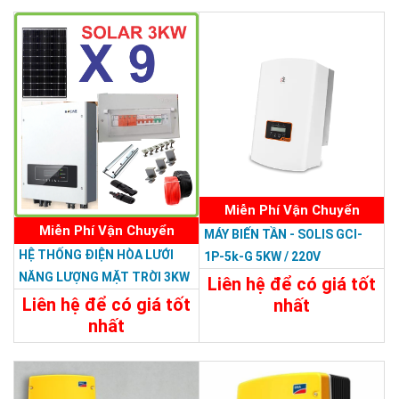
Miễn Phí Vận Chuyển
Miễn Phí Vận Chuyển
MÁY BIẾN TẦN - SOLIS GCI-
HỆ THỐNG ĐIỆN HÒA LƯỚI
1P-5k-G 5KW / 220V
NĂNG LƯỢNG MẶT TRỜI 3KW
Liên hệ để có giá tốt
Liên hệ để có giá tốt
nhất
nhất
Chi Tiết
Liên Hệ
62.000.000đ
Chi Tiết
Đặt Mua