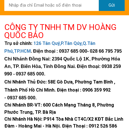
Gửi
CÔNG TY TNHH TM DV HOÀNG
QUỐC BẢO
Trụ sở chính:
126 Tân Quý,P.Tân Qúy,Q.Tân
Phú,TP.HCM
.
Điện thoại : 0937 685 000
- 028 66 795 795
Chi Nhánh Đồng Nai: 2394 Quốc Lộ 1K, Phường Hóa
An, TP. Biên Hòa, Tỉnh Đồng Nai. Điện thoại: 0938 259
990 -
0937 685 000
.
Chi Nhánh Thủ Đức:
58E Gò Dưa, Phường Tam Bình ,
Thành Phố Hồ Chí Minh
.
Điện thoại : 0906 359 992
-
0937 685 000
.
Chi Nhánh BR-VT:
600 Cách Mạng Tháng 8, Phường
Phước Trung, TP. Bà Rịa
Chi Nhánh Hà Nội: P914 Tòa Nhà CT4C/X2 KĐT Bắc Linh
Đàm - Hoàng Mai - Hà Nội.
Điện Thoại : 0912 526 586