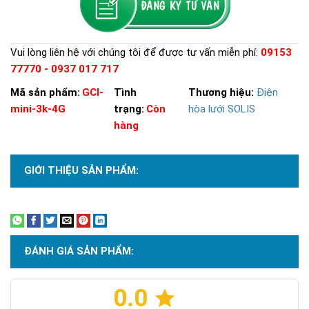
Vui lòng liên hệ với chúng tôi để được tư vấn miễn phí:
09153
77770 - 0937 017 717
Mã sản phẩm:
GCI-
Tình
Thương hiệu:
Điện
mini-3k-4G
trạng:
Còn
hòa lưới SOLIS
hàng
GIỚI THIỆU SẢN PHẨM:
Xem thêm
ĐÁNH GIÁ SẢN PHẨM:
0.0