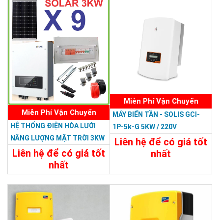
Miễn Phí Vận Chuyển
Miễn Phí Vận Chuyển
MÁY BIẾN TẦN - SOLIS GCI-
HỆ THỐNG ĐIỆN HÒA LƯỚI
1P-5k-G 5KW / 220V
NĂNG LƯỢNG MẶT TRỜI 3KW
Liên hệ để có giá tốt
Liên hệ để có giá tốt
nhất
nhất
Chi Tiết
Liên Hệ
62.000.000đ
Chi Tiết
Đặt Mua