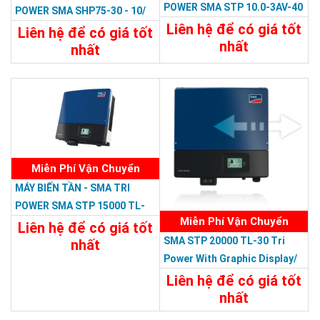
POWER SMA STP 10.0-3AV-40
POWER SMA SHP75-30 - 10/
Tri Power/380V 10 KW, 3 PHA
Liên hệ để có giá tốt
380V
Liên hệ để có giá tốt
nhất
nhất
Chi Tiết
Liên Hệ
Chi Tiết
Liên Hệ
Miễn Phí Vận Chuyển
MÁY BIẾN TẦN - SMA TRI
POWER SMA STP 15000 TL-
Miễn Phí Vận Chuyển
10 Tri Power With Graphic
Liên hệ để có giá tốt
SMA STP 20000 TL-30 Tri
Display /380V
nhất
Power With Graphic Display/
Chi Tiết
Liên Hệ
380V
Liên hệ để có giá tốt
nhất