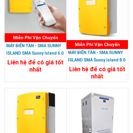
Miễn Phí Vận Chuyển
Miễn Phí Vận Chuyển
MÁY BIẾN TẦN - SMA SUNNY
MÁY BIẾN TẦN - SMA SUNNY
ISLAND SMA Sunny Island 6.0
ISLAND SMA Sunny Island 8.0
H-12
Liên hệ để có giá tốt
H-12
Liên hệ để có giá tốt
nhất
nhất
Chi Tiết
Liên Hệ
Chi Tiết
Liên Hệ