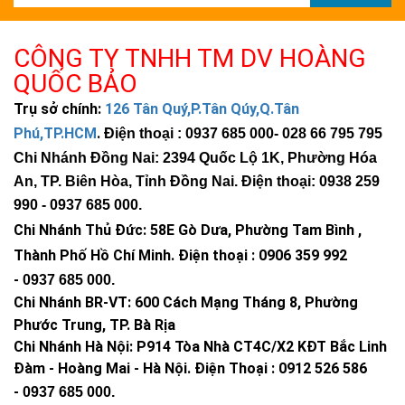
CÔNG TY TNHH TM DV HOÀNG
QUỐC BẢO
Trụ sở chính:
126 Tân Quý,P.Tân Qúy,Q.Tân
Phú,TP.HCM
.
Điện thoại : 0937 685 000
- 028 66 795 795
Chi Nhánh Đồng Nai: 2394 Quốc Lộ 1K, Phường Hóa
An, TP. Biên Hòa, Tỉnh Đồng Nai. Điện thoại: 0938 259
990 -
0937 685 000
.
Chi Nhánh Thủ Đức:
58E Gò Dưa, Phường Tam Bình ,
Thành Phố Hồ Chí Minh
.
Điện thoại : 0906 359 992
-
0937 685 000
.
Chi Nhánh BR-VT:
600 Cách Mạng Tháng 8, Phường
Phước Trung, TP. Bà Rịa
Chi Nhánh Hà Nội: P914 Tòa Nhà CT4C/X2 KĐT Bắc Linh
Đàm - Hoàng Mai - Hà Nội.
Điện Thoại : 0912 526 586
-
0937 685 000.