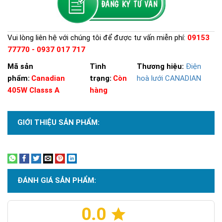
Vui lòng liên hệ với chúng tôi để được tư vấn miễn phí:
09153
77770 - 0937 017 717
Mã sản
Tình
Thương hiệu:
Điện
phẩm:
Canadian
trạng:
Còn
hoà lưới CANADIAN
405W Classs A
hàng
GIỚI THIỆU SẢN PHẨM:
Xem thêm
ĐÁNH GIÁ SẢN PHẨM:
0.0