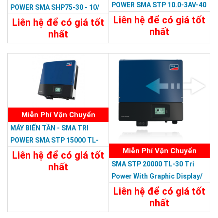
POWER SMA STP 10.0-3AV-40
POWER SMA SHP75-30 - 10/
Tri Power/380V 10 KW, 3 PHA
Liên hệ để có giá tốt
380V
Liên hệ để có giá tốt
nhất
nhất
Chi Tiết
Liên Hệ
Chi Tiết
Liên Hệ
Miễn Phí Vận Chuyển
MÁY BIẾN TẦN - SMA TRI
POWER SMA STP 15000 TL-
Miễn Phí Vận Chuyển
10 Tri Power With Graphic
Liên hệ để có giá tốt
SMA STP 20000 TL-30 Tri
Display /380V
nhất
Power With Graphic Display/
Chi Tiết
Liên Hệ
380V
Liên hệ để có giá tốt
nhất