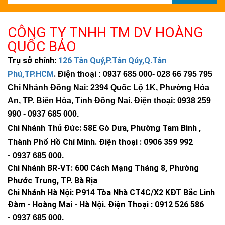
CÔNG TY TNHH TM DV HOÀNG
QUỐC BẢO
Trụ sở chính:
126 Tân Quý,P.Tân Qúy,Q.Tân
Phú,TP.HCM
.
Điện thoại : 0937 685 000
- 028 66 795 795
Chi Nhánh Đồng Nai: 2394 Quốc Lộ 1K, Phường Hóa
An, TP. Biên Hòa, Tỉnh Đồng Nai. Điện thoại: 0938 259
990 -
0937 685 000
.
Chi Nhánh Thủ Đức:
58E Gò Dưa, Phường Tam Bình ,
Thành Phố Hồ Chí Minh
.
Điện thoại : 0906 359 992
-
0937 685 000
.
Chi Nhánh BR-VT:
600 Cách Mạng Tháng 8, Phường
Phước Trung, TP. Bà Rịa
Chi Nhánh Hà Nội: P914 Tòa Nhà CT4C/X2 KĐT Bắc Linh
Đàm - Hoàng Mai - Hà Nội.
Điện Thoại : 0912 526 586
-
0937 685 000.