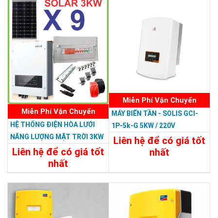
Miễn Phí Vận Chuyển
Miễn Phí Vận Chuyển
MÁY BIẾN TẦN - SOLIS GCI-
HỆ THỐNG ĐIỆN HÒA LƯỚI
1P-5k-G 5KW / 220V
NĂNG LƯỢNG MẶT TRỜI 3KW
Liên hệ để có giá tốt
Liên hệ để có giá tốt
nhất
nhất
Chi Tiết
Liên Hệ
62.000.000đ
Chi Tiết
Đặt Mua