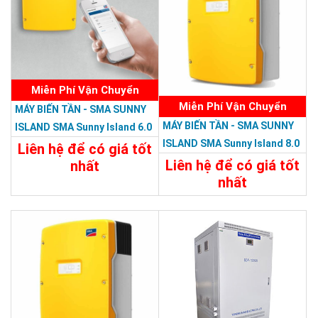
Miễn Phí Vận Chuyển
Miễn Phí Vận Chuyển
MÁY BIẾN TẦN - SMA SUNNY
MÁY BIẾN TẦN - SMA SUNNY
ISLAND SMA Sunny Island 6.0
ISLAND SMA Sunny Island 8.0
H-12
Liên hệ để có giá tốt
H-12
Liên hệ để có giá tốt
nhất
nhất
Chi Tiết
Liên Hệ
Chi Tiết
Liên Hệ