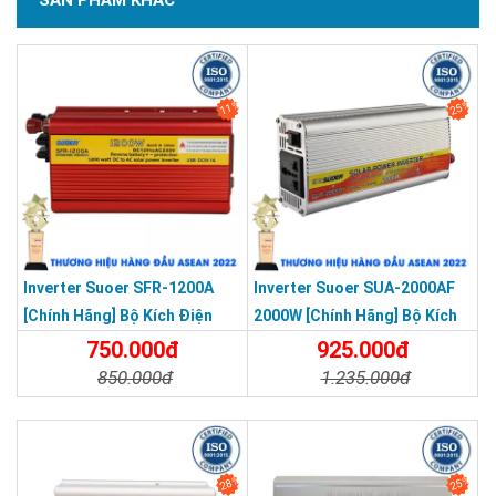
11%
25%
Inverter Suoer SFR-1200A
Inverter Suoer SUA-2000AF
[Chính Hãng] Bộ Kích Điện
2000W [Chính Hãng] Bộ Kích
Đổi Điện 1200W 12V Lên 220V
Điện 12V Lên 220V - Máy Kích
750.000đ
925.000đ
- Máy Kích Điện Chống Ngược
Điện Chống Ngược Cực Sin
850.000đ
1.235.000đ
Cực Sin Mô Phỏng [Chính
Mô Phỏng
Chi Tiết
Đặt Mua
Chi Tiết
Đặt Mua
Hãng]
28%
25%