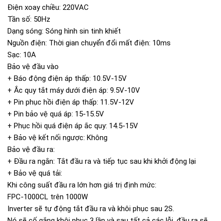
Điện xoay chiều: 220VAC
Tần số: 50Hz
Dạng sóng: Sóng hình sin tinh khiết
Nguồn điện: Thời gian chuyển đổi mất điện: 10ms
Sạc: 10A
Bảo vệ đầu vào
+ Báo động điện áp thấp: 10.5V-15V
+ Ắc quy tắt máy dưới điện áp: 9.5V-10V
+ Pin phục hồi điện áp thấp: 11.5V-12V
+ Pin bảo vệ quá áp: 15-15.5V
+ Phục hồi quá điện áp ắc quy: 14.5-15V
+ Bảo vệ kết nối ngược: Không
Bảo vệ đầu ra:
+ Đầu ra ngắn: Tắt đầu ra và tiếp tục sau khi khởi động lại
+ Bảo vệ quá tải:
Khi công suất đầu ra lớn hơn giá trị định mức:
FPC-1000CL trên 1000W
Inverter sẽ tự động tắt đầu ra và khôi phục sau 2S.
Nó sẽ cố gắng khôi phục 3 lần và sau tất cả các lỗi, đầu ra sẽ