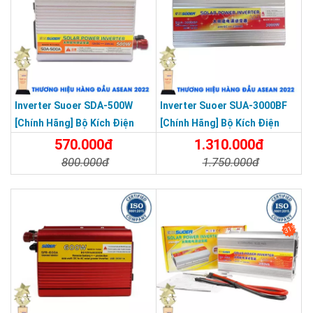
Inverter Suoer SDA-500W
Inverter Suoer SUA-3000BF
[Chính Hãng] Bộ Kích Điện
[Chính Hãng] Bộ Kích Điện
12V Lên 220V - Máy Kích Điện
Đổi Điện 3000W 24V Lên 220V
570.000đ
1.310.000đ
500W Sin Mô Phỏng
Bảo Vệ Ngược Cực Sóng Sin
800.000đ
1.750.000đ
Mô Phỏng
Chi Tiết
Đặt Mua
Chi Tiết
Đặt Mua
31%