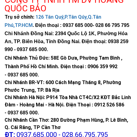
QUỐC BẢO
Trụ sở chính:
126 Tân Quý,P.Tân Qúy,Q.Tân
Phú,TP.HCM
.
Điện thoại : 0937 685 000
- 028 66 795 795
Chi Nhánh Đồng Nai: 2394 Quốc Lộ 1K, Phường Hóa
An, TP. Biên Hòa, Tỉnh Đồng Nai. Điện thoại: 0938 259
990 -
0937 685 000
.
Chi Nhánh Thủ Đức:
58E Gò Dưa, Phường Tam Bình ,
Thành Phố Hồ Chí Minh
.
Điện thoại : 0906 359 992
-
0937 685 000
.
Chi Nhánh BR-VT:
600 Cách Mạng Tháng 8, Phường
Phước Trung, TP. Bà Rịa
Chi Nhánh Hà Nội: P914 Tòa Nhà CT4C/X2 KĐT Bắc Linh
Đàm - Hoàng Mai - Hà Nội.
Điện Thoại : 0912 526 586
-
0937 685 000.
Chi Nhánh Cần Thơ: 280 Đường Phạm Hùng, P. Lê Bình,
Q. Cái Răng, TP Cần Thơ
ĐT:
0937.685.000 - 028.66.795.795