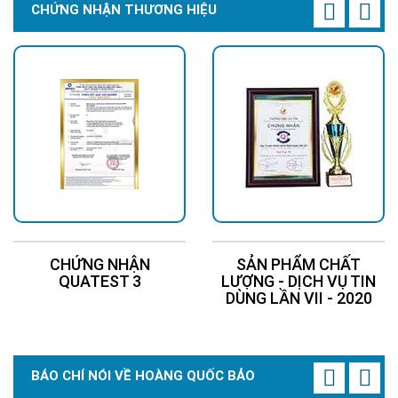
CHỨNG NHẬN THƯƠNG HIỆU
CHỨNG NHẬN
SẢN PHẨM CHẤT
QUATEST 3
LƯỢNG - DỊCH VỤ TIN
DÙNG LẦN VII - 2020
BÁO CHÍ NÓI VỀ HOÀNG QUỐC BẢO