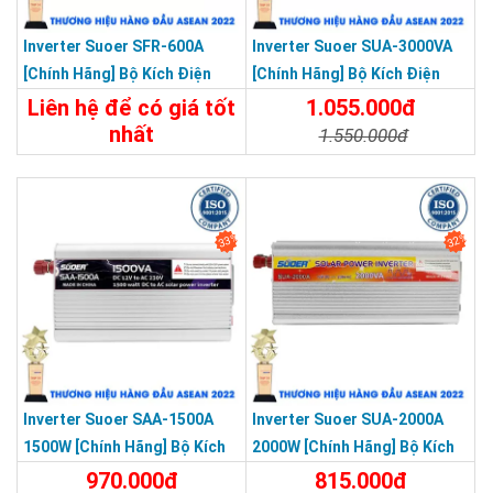
Inverter Suoer SFR-600A
Inverter Suoer SUA-3000VA
[Chính Hãng] Bộ Kích Điện
[Chính Hãng] Bộ Kích Điện
Đổi Điện 600W 12V Lên 220V
Lên 220V - Máy Kích Điện
Liên hệ để có giá tốt
1.055.000đ
Chống Ngược Cực
Sóng Sin Mô Phỏng
nhất
1.550.000đ
650.000đ
Chi Tiết
Đặt Mua
Chi Tiết
Đặt Mua
33%
32%
Inverter Suoer SAA-1500A
Inverter Suoer SUA-2000A
1500W [Chính Hãng] Bộ Kích
2000W [Chính Hãng] Bộ Kích
Điện 12V Lên 220V - Máy Kích
Điện 12V Lên 220V - Máy Kích
970.000đ
815.000đ