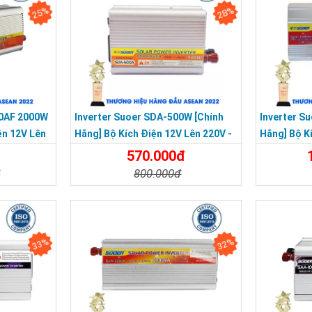
25%
28%
00AF 2000W
Inverter Suoer SDA-500W [Chính
Inverter S
ện 12V Lên
Hãng] Bộ Kích Điện 12V Lên 220V -
Hãng] Bộ K
hống Ngược
Máy Kích Điện 500W Sin Mô Phỏng
24V Lên 22
570.000đ
Sóng Sin 
đ
800.000đ
Đặt Mua
Chi Tiết
Đặt Mua
Chi Tiế
33%
32%