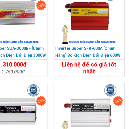
25%
uoer SUA-3000BF [Chính
Inverter Suoer SFR-600A [Chính
ích Điện Đổi Điện 3000W
Hãng] Bộ Kích Điện Đổi Điện 600W
0V Bảo Vệ Ngược Cực
12V Lên 220V Chống Ngược Cực
1.310.000đ
Liên hệ để có giá tốt
Mô Phỏng
nhất
1.750.000đ
650.000đ
t
Đặt Mua
Chi Tiết
Đặt Mua
35%
34%