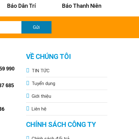
Báo Dân Trí
Báo Thanh Niên
Báo Kin
Gửi
VỀ CHÚNG TÔI
59 990
TIN TỨC
Tuyển dụng
37 685
Giới thiệu
86
Liên hệ
CHÍNH SÁCH CÔNG TY
Chính sách đổi trả