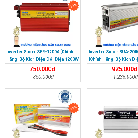
11%
Inverter Suoer SFR-1200A [Chính
Inverter Suoer SUA-20
Hãng] Bộ Kích Điện Đổi Điện 1200W
[Chính Hãng] Bộ Kích Đi
12V Lên 220V - Máy Kích Điện
220V - Máy Kích Điện C
750.000đ
925.000đ
Chống Ngược Cực Sin Mô Phỏng
Cực Sin Mô Phỏng
850.000đ
1.235.000
[Chính Hãng]
Chi Tiết
Đặt Mua
Chi Tiết
31%