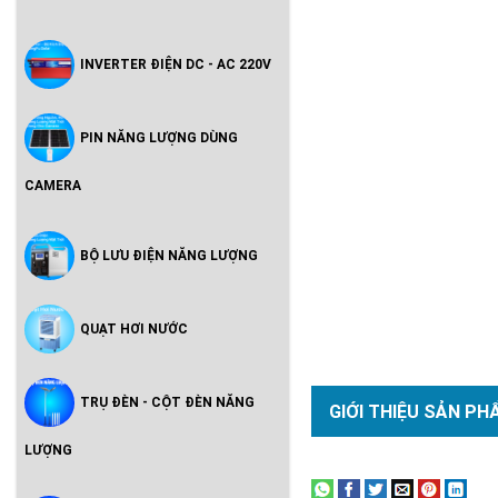
INVERTER ĐIỆN DC - AC 220V
PIN NĂNG LƯỢNG DÙNG
CAMERA
BỘ LƯU ĐIỆN NĂNG LƯỢNG
QUẠT HƠI NƯỚC
TRỤ ĐÈN - CỘT ĐÈN NĂNG
GIỚI THIỆU SẢN PH
LƯỢNG