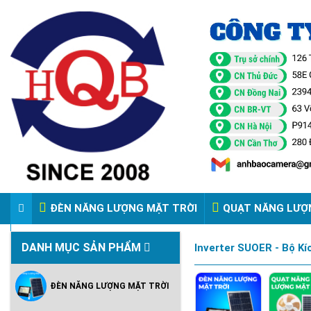
ĐÈN NĂNG LƯỢNG MẶT TRỜI
QUẠT NĂNG LƯỢ
VIDEO ĐÈN PHA ĐIỆN 220V
DANH MỤC SẢN PHẨM
Inverter SUOER - Bộ K
ĐÈN NĂNG LƯỢNG MẶT TRỜI