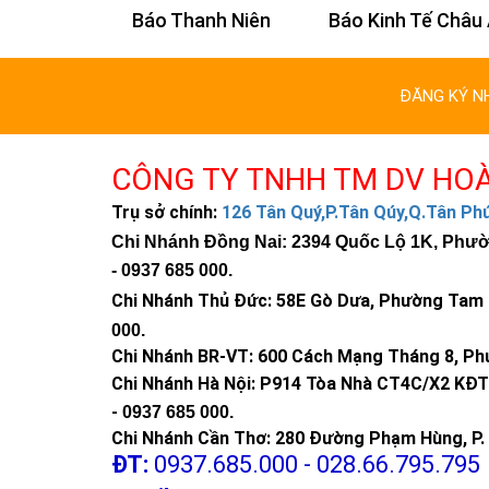
n Trí
Báo Thanh Niên
Báo Kinh Tế Châu
ĐĂNG KÝ N
CÔNG TY TNHH TM DV HO
Trụ sở chính:
126 Tân Quý,P.Tân Qúy,Q.Tân P
Chi Nhánh Đồng Nai: 2394 Quốc Lộ 1K, Phường
-
0937 685 000
.
Chi Nhánh Thủ Đức:
58E Gò Dưa, Phường Tam B
000
.
Chi Nhánh BR-VT:
600 Cách Mạng Tháng 8, Phư
Chi Nhánh Hà Nội: P914 Tòa Nhà CT4C/X2 KĐT 
-
0937 685 000.
Chi Nhánh Cần Thơ: 280 Đường Phạm Hùng, P. 
ĐT:
0937.685.000 - 028.66.795.795