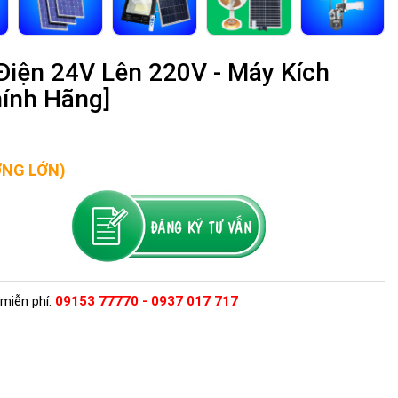
iện 24V Lên 220V - Máy Kích
hính Hãng]
ỢNG LỚN)
miễn phí:
09153 77770 - 0937 017 717