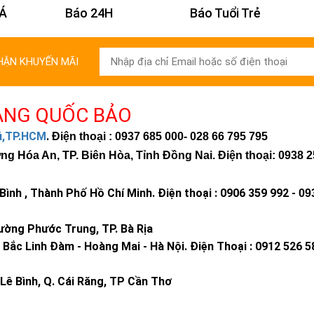
 Á
Báo 24H
Báo Tuổi Trẻ
HẬN KHUYẾN MÃI
ÀNG QUỐC BẢO
hú,TP.HCM
.
Điện thoại : 0937 685 000
- 028 66 795 795
 Hóa An, TP. Biên Hòa, Tỉnh Đồng Nai. Điện thoại: 0938 2
ình , Thành Phố Hồ Chí Minh
.
Điện thoại : 0906 359 992 -
09
ờng Phước Trung, TP. Bà Rịa
Bắc Linh Đàm - Hoàng Mai - Hà Nội.
Điện Thoại : 0912 526 5
Lê Bình, Q. Cái Răng, TP Cần Thơ