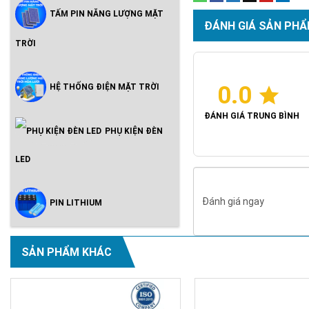
TẤM PIN NĂNG LƯỢNG MẶT
ĐÁNH GIÁ SẢN PHẨ
TRỜI
0.0
HỆ THỐNG ĐIỆN MẶT TRỜI
ĐÁNH GIÁ TRUNG BÌNH
PHỤ KIỆN ĐÈN
LED
Đánh giá ngay
PIN LITHIUM
SẢN PHẨM KHÁC