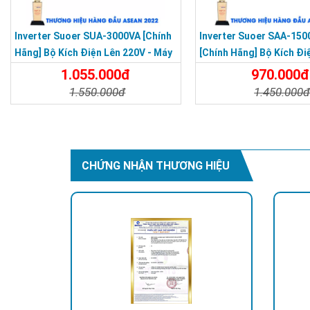
Inverter Suoer SUA-3000VA [Chính
Inverter Suoer SAA-15
Hãng] Bộ Kích Điện Lên 220V - Máy
[Chính Hãng] Bộ Kích Đi
Kích Điện Sóng Sin Mô Phỏng
220V - Máy Kích Điện S
1.055.000đ
970.000đ
1.550.000đ
1.450.000
Chi Tiết
Đặt Mua
Chi Tiết
CHỨNG NHẬN THƯƠNG HIỆU