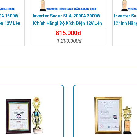
00A 1500W
Inverter Suoer SUA-2000A 2000W
Inverter S
ện 12V Lên
[Chính Hãng] Bộ Kích Điện 12V Lên
[Chính Hãn
in Mô Phỏng
220V - Máy Kích Điện Sin Mô Phỏng
220V - Máy
815.000đ
đ
1.200.000đ
Đặt Mua
Chi Tiết
Đặt Mua
Chi Tiế