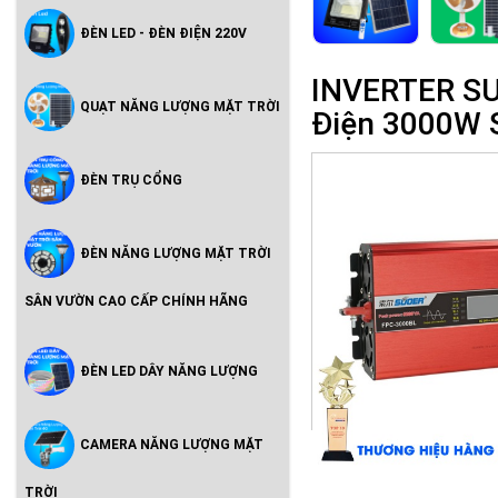
ĐÈN LED - ĐÈN ĐIỆN 220V
INVERTER SUO
QUẠT NĂNG LƯỢNG MẶT TRỜI
Điện 3000W S
ĐÈN TRỤ CỔNG
ĐÈN NĂNG LƯỢNG MẶT TRỜI
SÂN VƯỜN CAO CẤP CHÍNH HÃNG
ĐÈN LED DÂY NĂNG LƯỢNG
CAMERA NĂNG LƯỢNG MẶT
TRỜI