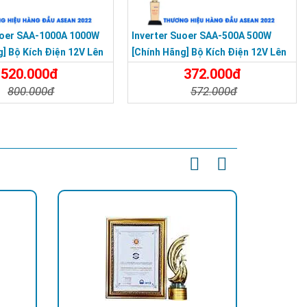
uoer SAA-1000A 1000W
Inverter Suoer SAA-500A 500W
g] Bộ Kích Điện 12V Lên
[Chính Hãng] Bộ Kích Điện 12V Lên
 Kích Điện Sin Mô Phỏng
220V - Máy Kích Điện Sin Mô Phỏng
520.000đ
372.000đ
800.000đ
572.000đ
t
Đặt Mua
Chi Tiết
Đặt Mua