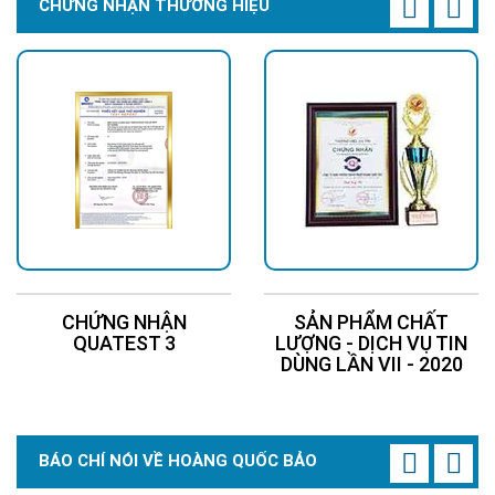
CHỨNG NHẬN THƯƠNG HIỆU
CHỨNG NHẬN
SẢN PHẨM CHẤT
QUATEST 3
LƯỢNG - DỊCH VỤ TIN
DÙNG LẦN VII - 2020
BÁO CHÍ NÓI VỀ HOÀNG QUỐC BẢO