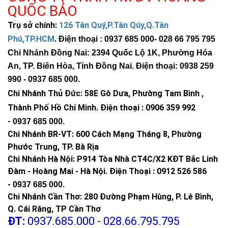
QUỐC BẢO
Trụ sở chính:
126 Tân Quý,P.Tân Qúy,Q.Tân
Phú,TP.HCM
.
Điện thoại : 0937 685 000
- 028 66 795 795
Chi Nhánh Đồng Nai: 2394 Quốc Lộ 1K, Phường Hóa
An, TP. Biên Hòa, Tỉnh Đồng Nai. Điện thoại: 0938 259
990 -
0937 685 000
.
Chi Nhánh Thủ Đức:
58E Gò Dưa, Phường Tam Bình ,
Thành Phố Hồ Chí Minh
.
Điện thoại : 0906 359 992
-
0937 685 000
.
Chi Nhánh BR-VT:
600 Cách Mạng Tháng 8, Phường
Phước Trung, TP. Bà Rịa
Chi Nhánh Hà Nội: P914 Tòa Nhà CT4C/X2 KĐT Bắc Linh
Đàm - Hoàng Mai - Hà Nội.
Điện Thoại : 0912 526 586
-
0937 685 000.
Chi Nhánh Cần Thơ: 280 Đường Phạm Hùng, P. Lê Bình,
Q. Cái Răng, TP Cần Thơ
ĐT:
0937.685.000 - 028.66.795.795