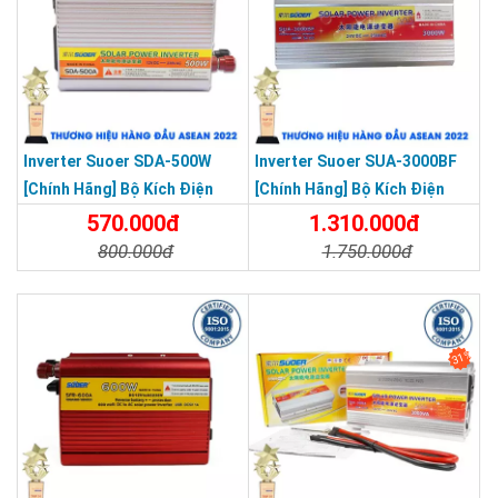
Inverter Suoer SDA-500W
Inverter Suoer SUA-3000BF
[Chính Hãng] Bộ Kích Điện
[Chính Hãng] Bộ Kích Điện
12V Lên 220V - Máy Kích Điện
Đổi Điện 3000W 24V Lên 220V
570.000đ
1.310.000đ
500W Sin Mô Phỏng
Bảo Vệ Ngược Cực Sóng Sin
800.000đ
1.750.000đ
Mô Phỏng
Chi Tiết
Đặt Mua
Chi Tiết
Đặt Mua
31%