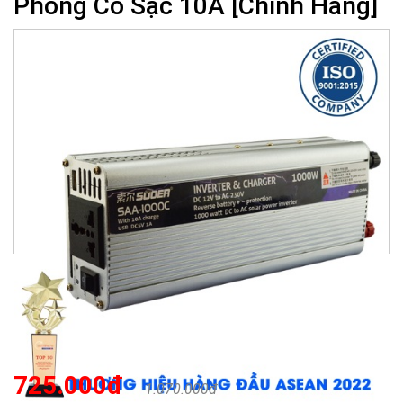
Phỏng Có Sạc 10A [Chính Hãng]
725.000đ
1.070.000đ