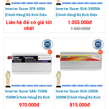
Inverter Suoer SFR-600A
Inverter Suoer SUA-3000VA
[Chính Hãng] Bộ Kích Điện
[Chính Hãng] Bộ Kích Điện
Đổi Điện 600W 12V Lên 220V
Lên 220V - Máy Kích Điện
Liên hệ để có giá tốt
1.055.000đ
Chống Ngược Cực
Sóng Sin Mô Phỏng
nhất
1.550.000đ
650.000đ
Chi Tiết
Đặt Mua
Chi Tiết
Đặt Mua
33%
32%
Inverter Suoer SAA-1500A
Inverter Suoer SUA-2000A
1500W [Chính Hãng] Bộ Kích
2000W [Chính Hãng] Bộ Kích
Điện 12V Lên 220V - Máy Kích
Điện 12V Lên 220V - Máy Kích
970.000đ
815.000đ