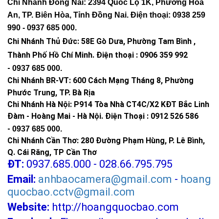
Chi Nhánh Đồng Nai: 2394 Quốc Lộ 1K, Phường Hóa
An, TP. Biên Hòa, Tỉnh Đồng Nai. Điện thoại: 0938 259
990 -
0937 685 000
.
Chi Nhánh Thủ Đức:
58E Gò Dưa, Phường Tam Bình ,
Thành Phố Hồ Chí Minh
.
Điện thoại : 0906 359 992
-
0937 685 000
.
Chi Nhánh BR-VT:
600 Cách Mạng Tháng 8, Phường
Phước Trung, TP. Bà Rịa
Chi Nhánh Hà Nội: P914 Tòa Nhà CT4C/X2 KĐT Bắc Linh
Đàm - Hoàng Mai - Hà Nội.
Điện Thoại : 0912 526 586
-
0937 685 000.
Chi Nhánh Cần Thơ: 280 Đường Phạm Hùng, P. Lê Bình,
Q. Cái Răng, TP Cần Thơ
ĐT:
0937.685.000 - 028.66.795.795
Email:
anhbaocamera@gmail.com
-
hoang
quocbao.cctv@gmail.com
Website:
http://hoangquocbao.com