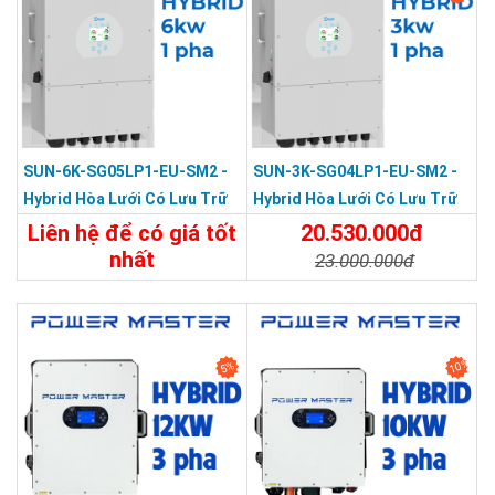
SUN-6K-SG05LP1-EU-SM2 -
SUN-3K-SG04LP1-EU-SM2 -
Hybrid Hòa Lưới Có Lưu Trữ
Hybrid Hòa Lưới Có Lưu Trữ
DEYE 6KW 1 Pha
DEYE 3KW 1 Pha
Liên hệ để có giá tốt
20.530.000đ
nhất
23.000.000đ
Chi Tiết
Liên Hệ
Chi Tiết
Đặt Mua
10%
5%