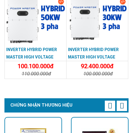
9%
8%
INVERTER HYBRID POWER
INVERTER HYBRID POWER
MASTER HIGH VOLTAGE
MASTER HIGH VOLTAGE
50KW 3P PD0500G-TPS-EU
30KW 3P PD0300G-TPS-EU
100.100.000đ
92.400.000đ
110.000.000đ
100.000.000đ
Chi Tiết
Đặt Mua
Chi Tiết
Đặt Mua
CHỨNG NHẬN THƯƠNG HIỆU