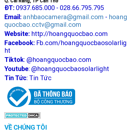
Q. Cái Răng, TP Cần Thơ
ĐT:
0937.685.000 - 028.66.795.795
Email:
anhbaocamera@gmail.com
-
hoang
quocbao.cctv@gmail.com
Website:
http://hoangquocbao.com
Facebook:
Fb.com/hoangquocbaosolarlig
ht
Tiktok
:
@hoangquocbao.com
Youtube
:
@hoangquocbaosolarlight
Tin Tức
:
Tin Tức
VỀ CHÚNG TÔI