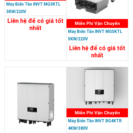
Máy Biến Tần INVT MG3KTL
3KW/220V
Liên hệ để có giá tốt
Miễn Phí Vận Chuyển
nhất
Máy Biến Tần INVT MG5KTL
Chi Tiết
Liên Hệ
5KW/220V
Liên hệ để có giá tốt
nhất
Chi Tiết
Liên Hệ
Miễn Phí Vận Chuyển
Máy Biến Tần INVT BG4KTR
4KW/380V