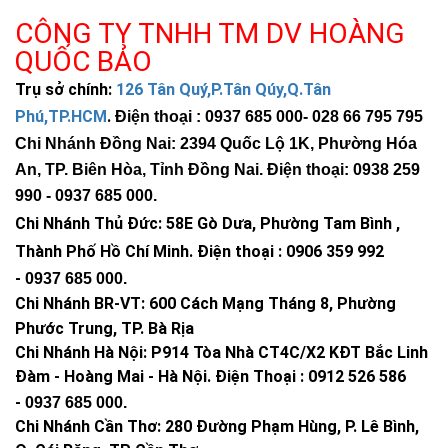
CÔNG TY TNHH TM DV HOÀNG
QUỐC BẢO
Trụ sở chính:
126 Tân Quý,P.Tân Qúy,Q.Tân
Phú,TP.HCM
.
Điện thoại : 0937 685 000
- 028 66 795 795
Chi Nhánh Đồng Nai: 2394 Quốc Lộ 1K, Phường Hóa
An, TP. Biên Hòa, Tỉnh Đồng Nai. Điện thoại: 0938 259
990 -
0937 685 000
.
Chi Nhánh Thủ Đức:
58E Gò Dưa, Phường Tam Bình ,
Thành Phố Hồ Chí Minh
.
Điện thoại : 0906 359 992
-
0937 685 000
.
Chi Nhánh BR-VT:
600 Cách Mạng Tháng 8, Phường
Phước Trung, TP. Bà Rịa
Chi Nhánh Hà Nội: P914 Tòa Nhà CT4C/X2 KĐT Bắc Linh
Đàm - Hoàng Mai - Hà Nội.
Điện Thoại : 0912 526 586
-
0937 685 000.
Chi Nhánh Cần Thơ: 280 Đường Phạm Hùng, P. Lê Bình,