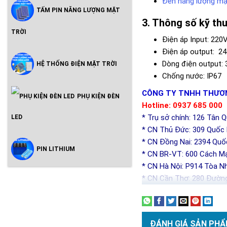
Đèn năng lượng mặt
TẤM PIN NĂNG LƯỢNG MẶT
Thông số kỹ th
TRỜI
Điện áp Input: 220
Điện áp output: 24
Dòng điện output: 
HỆ THỐNG ĐIỆN MẶT TRỜI
Chống nước: IP67
CÔNG TY TNHH THƯƠN
PHỤ KIỆN ĐÈN
Hotline: 0937 685 000
* Trụ sở chính: 126 Tân 
LED
* CN Thủ Đức: 309 Quốc l
* CN Đồng Nai: 2394 Quố
PIN LITHIUM
* CN BR-VT: 600 Cách Mạ
* CN Hà Nội: P914 Tòa N
* CN Cần Thơ: 280 Đường
ĐÁNH GIÁ SẢN PHẨ