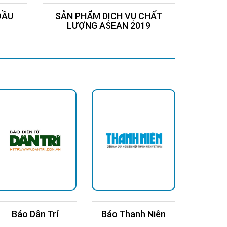
ĐẦU
SẢN PHẨM DỊCH VỤ CHẤT
Chứng
LƯỢNG ASEAN 2019
Báo Dân Trí
Báo Thanh Niên
Báo Kin