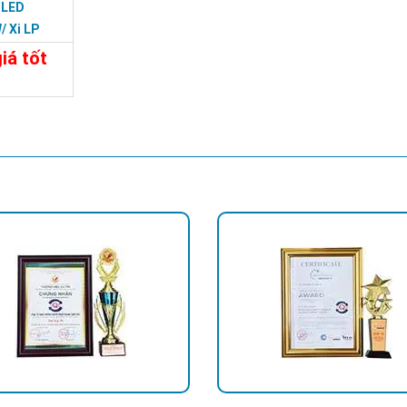
 LED
 Xi LP
175
iá tốt
Liên Hệ