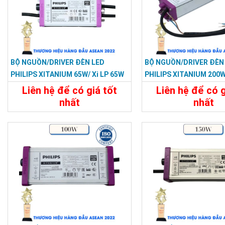
BỘ NGUỒN/DRIVER ĐÈN LED
BỘ NGUỒN/DRIVER ĐÈN
PHILIPS XITANIUM 65W/ Xi LP 65W
PHILIPS XITANIUM 200W
0.3–1.05A S1 WL I150
250W 0.3–1.05A S1 WL I
Liên hệ để có giá tốt
Liên hệ để có g
nhất
nhất
Chi Tiết
Liên Hệ
Chi Tiết