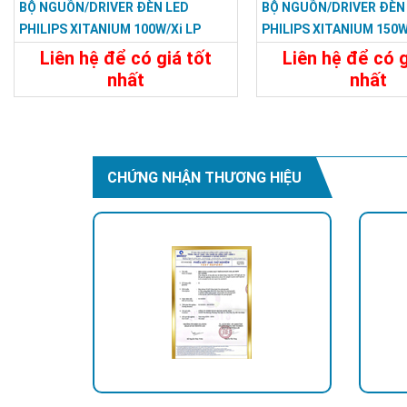
BỘ NGUỒN/DRIVER ĐÈN LED
BỘ NGUỒN/DRIVER ĐÈN
PHILIPS XITANIUM 100W/Xi LP
PHILIPS XITANIUM 150W/
100W 0.3–1.05A S1 WL I155
150W 0.3–1.05A S1 WL I
Liên hệ để có giá tốt
Liên hệ để có g
nhất
nhất
Chi Tiết
Liên Hệ
Chi Tiết
CHỨNG NHẬN THƯƠNG HIỆU