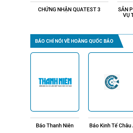
CHỨNG NHẬN QUATEST 3
SẢN P
VỤ 
BÁO CHÍ NÓI VỀ HOÀNG QUỐC BẢO
n Trí
Báo Thanh Niên
Báo Kinh Tế Châu