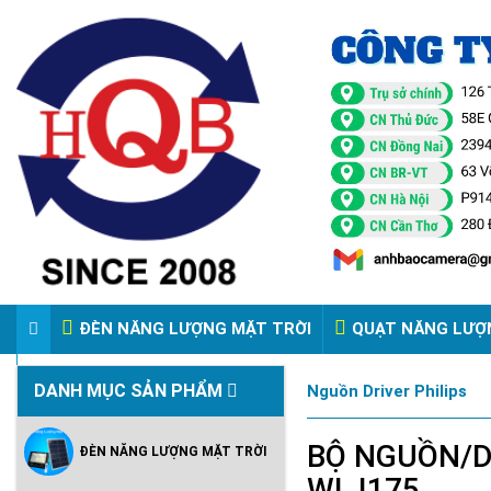
ĐÈN NĂNG LƯỢNG MẶT TRỜI
QUẠT NĂNG LƯỢ
VIDEO ĐÈN PHA ĐIỆN 220V
DANH MỤC SẢN PHẨM
Nguồn Driver Philips
BỘ NGUỒN/DR
ĐÈN NĂNG LƯỢNG MẶT TRỜI
WL I175