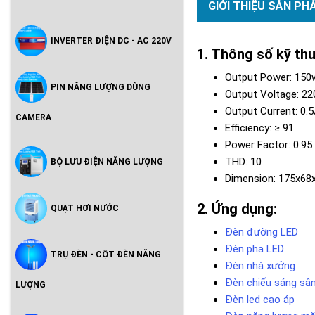
GIỚI THIỆU SẢN PH
INVERTER ĐIỆN DC - AC 220V
Thông số kỹ th
Output Power: 150
PIN NĂNG LƯỢNG DÙNG
Output Voltage: 2
Output Current: 0.5/
CAMERA
Efficiency: ≥ 91
Power Factor: 0.95
THD: 10
BỘ LƯU ĐIỆN NĂNG LƯỢNG
Dimension: 175x6
Ứng dụng:
QUẠT HƠI NƯỚC
Đèn đường LED
Đèn pha LED
TRỤ ĐÈN - CỘT ĐÈN NĂNG
Đèn nhà xưởng
Đèn chiếu sáng sâ
LƯỢNG
Đèn led cao áp