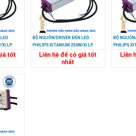
 LED
BỘ NGUỒN/DRIVER ĐÈN LED
BỘ NGUỒN/
/Xi LP
PHILIPS XITANIUM 250W/Xi LP
PHILIPS XI
215
250W 0.5–1.5A S1 WL I215
200W 0.5–1
iá tốt
Liên hệ để có giá tốt
Liên 
nhất
Liên Hệ
Chi Tiết
Liên Hệ
Chi Tiế