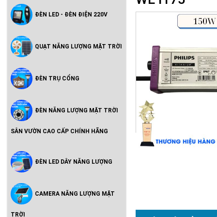
ĐÈN LED - ĐÈN ĐIỆN 220V
QUẠT NĂNG LƯỢNG MẶT TRỜI
ĐÈN TRỤ CỔNG
ĐÈN NĂNG LƯỢNG MẶT TRỜI
SÂN VƯỜN CAO CẤP CHÍNH HÃNG
ĐÈN LED DÂY NĂNG LƯỢNG
CAMERA NĂNG LƯỢNG MẶT
TRỜI