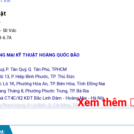
 trời
uật
V
- 50 Vdc
3-6.7A
G MẠI KỸ THUẬT HOÀNG QUỐC BẢO
Quý, P. Tân Quý, Q. Tân Phú, TPHCM
ộ 13, P. Hiệp Bình Phước, TP. Thủ Đức
c Lộ 1K, Phường Hóa An, TP. Biên Hòa, Tỉnh Đồng Nai
ng Tháng 8, Phường Phước Trung, TP. Bà Rịa
hà CT4C/X2 KĐT Bắc Linh Đàm - Hoàng Mai - Hà Nội
Xem thêm
 Phạm Hùng, P. Lê Bình, Q. Cái Răng, TP Cần Thơ
M: