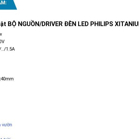
ẨM:
uật BỘ NGUỒN/DRIVER ĐÈN LED PHILIPS XITANIU
w
20V
.../1.5A
8x40mm
n vườn