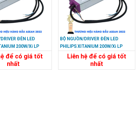
DRIVER ĐÈN LED
BỘ NGUỒN/DRIVER ĐÈN LED
TANIUM 200W/Xi LP
PHILIPS XITANIUM 200W/Xi LP
.5A S1 WL I196
200W 0.3–1.05A S1 WL I195
hệ để có giá tốt
Liên hệ để có giá tốt
nhất
nhất
t
Liên Hệ
Chi Tiết
Liên Hệ