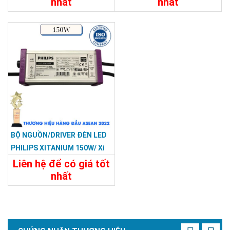
nhất
nhất
Chi Tiết
Liên Hệ
Chi Tiết
Liên Hệ
BỘ NGUỒN/DRIVER ĐÈN LED
PHILIPS XITANIUM 150W/ Xi
LP 150W 0.3–1.05A S1 WL
Liên hệ để có giá tốt
I175
nhất
Chi Tiết
Liên Hệ