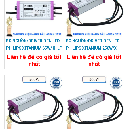
BỘ NGUỒN/DRIVER ĐÈN LED
BỘ NGUỒN/DRIVER ĐÈN LED
PHILIPS XITANIUM 65W/ Xi LP
PHILIPS XITANIUM 250W/Xi
65W 0.3–1.05A S1 WL I150
LP 250W 0.5–1.5A S1 WL I215
Liên hệ để có giá tốt
Liên hệ để có giá tốt
nhất
nhất
Chi Tiết
Liên Hệ
Chi Tiết
Liên Hệ