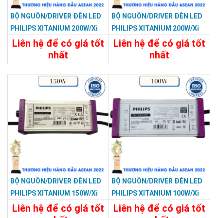
BỘ NGUỒN/DRIVER ĐÈN LED
BỘ NGUỒN/DRIVER ĐÈN LED
PHILIPS XITANIUM 200W/Xi
PHILIPS XITANIUM 200W/Xi
LP 200W 0.5–1.5A S1 WL I196
LP 200W 0.3–1.05A S1 WL
Liên hệ để có giá tốt
Liên hệ để có giá tốt
I195
nhất
nhất
Chi Tiết
Liên Hệ
Chi Tiết
Liên Hệ
BỘ NGUỒN/DRIVER ĐÈN LED
BỘ NGUỒN/DRIVER ĐÈN LED
PHILIPS XITANIUM 150W/Xi
PHILIPS XITANIUM 100W/Xi
LP 150W 0.5–1.5A S1 WL I175
LP 100W 0.3–1.05A S1 WL
Liên hệ để có giá tốt
Liên hệ để có giá tốt
I155