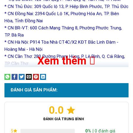
* CN Thủ Đức: 309 Quốc lộ 13, P. Hiệp Bình Phước, TP. Thủ Đức
* CN Đồng Nai: 2394 Quốc Lộ 1K, Phường Hóa An, TP. Biên
Hòa, Tỉnh Đồng Nai
* CN BR-VT: 600 Cách Mạng Tháng 8, Phường Phước Trung,
TP. Bà Rịa
* CN Hà Nội: P914 Tòa Nhà CT4C/X2 KĐT Bắc Linh Đàm -
Hoàng Mai - Hà Nội
* CN Cần Thơ: 280 Đường Phạm Hùng, P. Lê Bình, Q. Cái Răng,
Xem thêm
TP Cần Thơ
ĐÁNH GIÁ SẢN PHẨM:
0.0
ĐÁNH GIÁ TRUNG BÌNH
0%
| 0 đánh giá
5