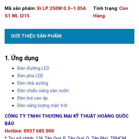
Mã sản phẩm:
Xi LP 250W 0.3–1.05A
Tình trạng:
Còn
S1 WL I215
Hàng
GIỚI THIỆU SẢN PHẨM:
Ứng dụng
Đèn đường LED
Đèn pha LED
Đèn nhà xưởng
Đèn chiếu sáng sân vườn
Đèn led cao áp
Đèn năng lượng mặt trời
CÔNG TY TNHH THƯƠNG MẠI KỸ THUẬT HOÀNG QUỐC
BẢO
Hotline: 0937 685 000
* Trụ sở chính: 126 Tân Quý, P. Tân Quý, Q. Tân Phú, TPHCM