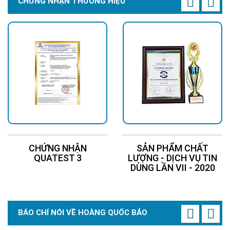
CHỨNG NHẬN THƯƠNG HIỆU
CHỨNG NHẬN
SẢN PHẨM CHẤT
QUATEST 3
LƯỢNG - DỊCH VỤ TIN
DÙNG LẦN VII - 2020
BÁO CHÍ NÓI VỀ HOÀNG QUỐC BẢO