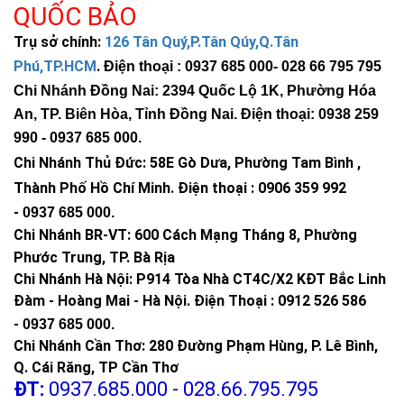
QUỐC BẢO
Trụ sở chính:
126 Tân Quý,P.Tân Qúy,Q.Tân
Phú,TP.HCM
.
Điện thoại : 0937 685 000
- 028 66 795 795
Chi Nhánh Đồng Nai: 2394 Quốc Lộ 1K, Phường Hóa
An, TP. Biên Hòa, Tỉnh Đồng Nai. Điện thoại: 0938 259
990 -
0937 685 000
.
Chi Nhánh Thủ Đức:
58E Gò Dưa, Phường Tam Bình ,
Thành Phố Hồ Chí Minh
.
Điện thoại : 0906 359 992
-
0937 685 000
.
Chi Nhánh BR-VT:
600 Cách Mạng Tháng 8, Phường
Phước Trung, TP. Bà Rịa
Chi Nhánh Hà Nội: P914 Tòa Nhà CT4C/X2 KĐT Bắc Linh
Đàm - Hoàng Mai - Hà Nội.
Điện Thoại : 0912 526 586
-
0937 685 000.
Chi Nhánh Cần Thơ: 280 Đường Phạm Hùng, P. Lê Bình,
Q. Cái Răng, TP Cần Thơ
ĐT:
0937.685.000 - 028.66.795.795