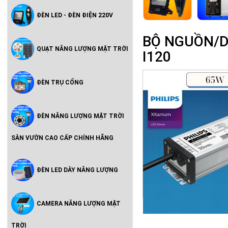
ĐÈN LED - ĐÈN ĐIỆN 220V
BỘ NGUỒN/DR
QUẠT NĂNG LƯỢNG MẶT TRỜI
I120
ĐÈN TRỤ CỔNG
ĐÈN NĂNG LƯỢNG MẶT TRỜI
SÂN VƯỜN CAO CẤP CHÍNH HÃNG
ĐÈN LED DÂY NĂNG LƯỢNG
CAMERA NĂNG LƯỢNG MẶT
TRỜI