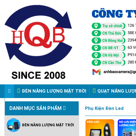
ĐÈN NĂNG LƯỢNG MẶT TRỜI
QUẠT NĂNG LƯỢ
VIDEO ĐÈN PHA ĐIỆN 220V
DANH MỤC SẢN PHẨM
Phụ Kiện Đèn Led
ĐÈN NĂNG LƯỢNG MẶT TRỜI