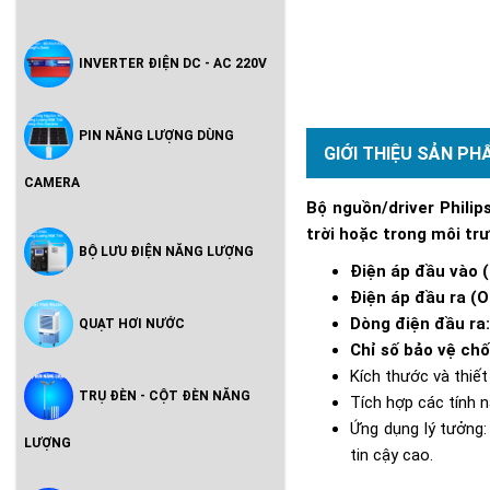
INVERTER ĐIỆN DC - AC 220V
PIN NĂNG LƯỢNG DÙNG
GIỚI THIỆU SẢN PH
CAMERA
Bộ nguồn/driver Philip
trời hoặc trong môi tr
BỘ LƯU ĐIỆN NĂNG LƯỢNG
Điện áp đầu vào (
Điện áp đầu ra (O
Dòng điện đầu ra
QUẠT HƠI NƯỚC
Chỉ số bảo vệ ch
Kích thước và thiết
TRỤ ĐÈN - CỘT ĐÈN NĂNG
Tích hợp các tính 
Ứng dụng lý tưởng
LƯỢNG
tin cậy cao.