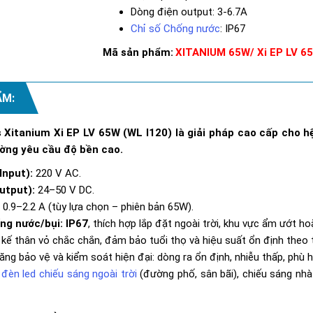
Dòng điện output: 3-6.7A
Chỉ số Chống nước
: IP67
Mã sản phẩm:
XITANIUM 65W/ Xi EP LV 65
ẨM:
s Xitanium Xi EP LV 65W (WL I120) là giải pháp cao cấp cho 
ường yêu cầu độ bền cao.
Input):
220 V AC.
utput):
24–50 V DC.
:
0.9–2.2 A (tùy lựa chọn – phiên bản 65W).
ống nước/bụi:
IP67
, thích hợp lắp đặt ngoài trời, khu vực ẩm ướt h
 kế thân vỏ chắc chắn, đảm bảo tuổi thọ và hiệu suất ổn định theo t
năng bảo vệ và kiểm soát hiện đại: dòng ra ổn định, nhiễu thấp, phù
:
đèn led chiếu sáng ngoài trời
(đường phố, sân bãi), chiếu sáng nh