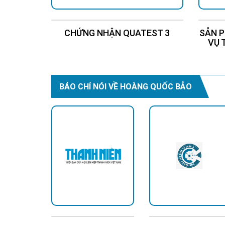
CHỨNG NHẬN QUATEST 3
SẢN P
VỤ 
BÁO CHÍ NÓI VỀ HOÀNG QUỐC BẢO