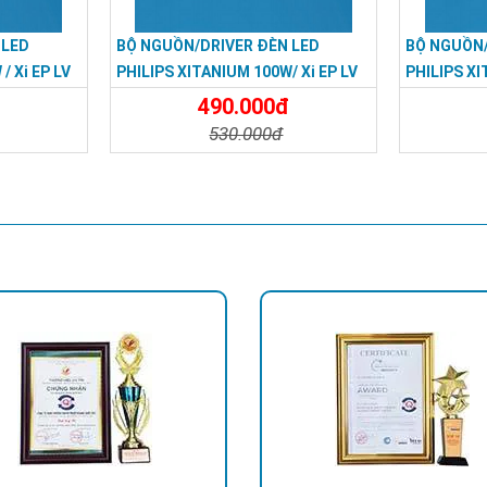
 LED
BỘ NGUỒN/DRIVER ĐÈN LED
BỘ NGUỒN/
/ Xi EP LV
PHILIPS XITANIUM 100W/ Xi EP LV
PHILIPS XI
100W 1.3–3.4A WL I155
250W 4.0–8
490.000đ
530.000đ
Đặt Mua
Chi Tiết
Đặt Mua
Chi Tiế