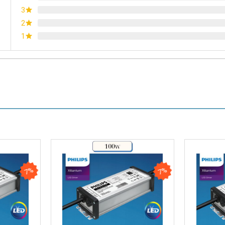
3
2
1
7%
7%