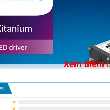
Xem thêm
M:
5
4