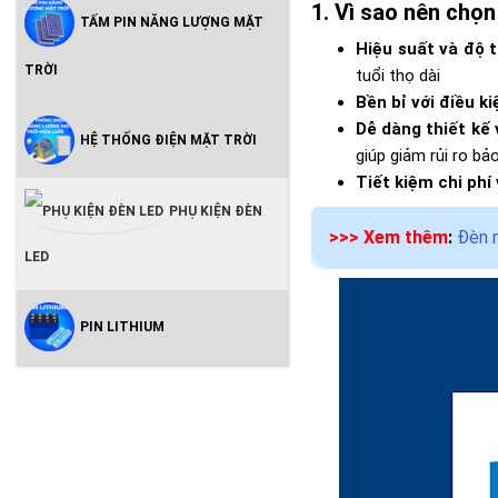
Vì sao nên chọ
TẤM PIN NĂNG LƯỢNG MẶT
Hiệu suất và độ t
TRỜI
tuổi thọ dài
Bền bỉ với điều k
Dễ dàng thiết kế 
HỆ THỐNG ĐIỆN MẶT TRỜI
giúp giảm rủi ro bảo
Tiết kiệm chi phí
PHỤ KIỆN ĐÈN
>>> Xem thêm
:
Đèn 
LED
PIN LITHIUM