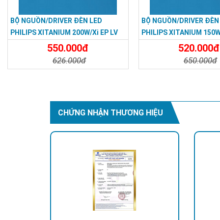
BỘ NGUỒN/DRIVER ĐÈN LED
BỘ NGUỒN/DRIVER ĐÈN
PHILIPS XITANIUM 200W/Xi EP LV
PHILIPS XITANIUM 150W 
200W 3.0–6.7A WL I195
150W 2.0–5.0A WL I175
550.000đ
520.000đ
626.000đ
650.000đ
Chi Tiết
Đặt Mua
Chi Tiết
CHỨNG NHẬN THƯƠNG HIỆU