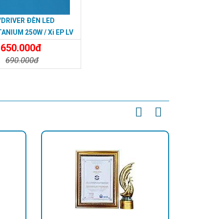
DRIVER ĐÈN LED
TANIUM 250W / Xi EP LV
.3A WL I215
650.000đ
690.000đ
t
Đặt Mua