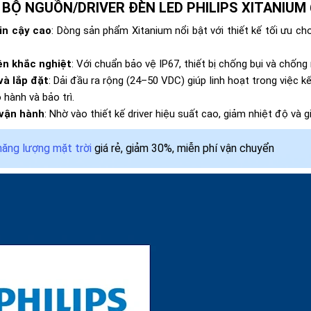
n
BỘ NGUỒN/DRIVER ĐÈN LED PHILIPS XITANIUM 65
in cậy cao
: Dòng sản phẩm Xitanium nổi bật với thiết kế tối ưu c
iện khắc nghiệt
: Với chuẩn bảo vệ IP67, thiết bị chống bụi và chốn
và lắp đặt
: Dải đầu ra rộng (24–50 VDC) giúp linh hoạt trong việc k
 hành và bảo trì.
 vận hành
: Nhờ vào thiết kế driver hiệu suất cao, giảm nhiệt độ và g
năng lượng mặt trời
giá rẻ, giảm 30%, miễn phí vận chuyển