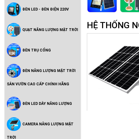
ĐÈN LED - ĐÈN ĐIỆN 220V
HỆ THỐNG N
QUẠT NĂNG LƯỢNG MẶT TRỜI
ĐÈN TRỤ CỔNG
ĐÈN NĂNG LƯỢNG MẶT TRỜI
SÂN VƯỜN CAO CẤP CHÍNH HÃNG
ĐÈN LED DÂY NĂNG LƯỢNG
CAMERA NĂNG LƯỢNG MẶT
TRỜI