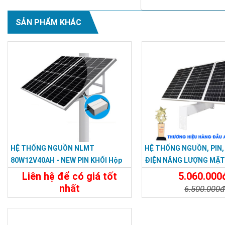
SẢN PHẨM KHÁC
HỆ THỐNG NGUỒN NLMT
HỆ THỐNG NGUỒN, PIN,
80W12V40AH - NEW PIN KHỐI Hộp
ĐIỆN NĂNG LƯỢNG MẶT
Nhôm Rời
12V60AH
Liên hệ để có giá tốt
5.060.000
nhất
6.500.000
Chi Tiết
Liên Hệ
Chi Tiết