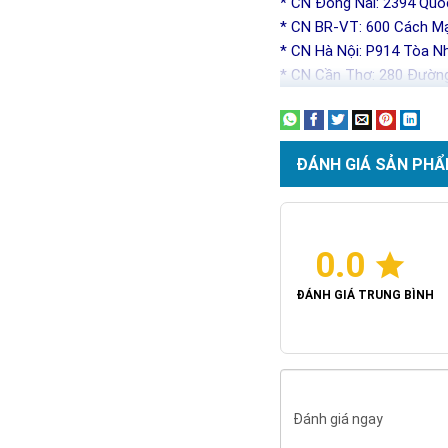
* CN Đồng Nai: 2394 Quố
* CN BR-VT: 600 Cách Mạ
* CN Hà Nội: P914 Tòa N
* CN Cần Thơ: 280 Đường
ĐÁNH GIÁ SẢN PHẨ
0.0
ĐÁNH GIÁ TRUNG BÌNH
Đánh giá ngay