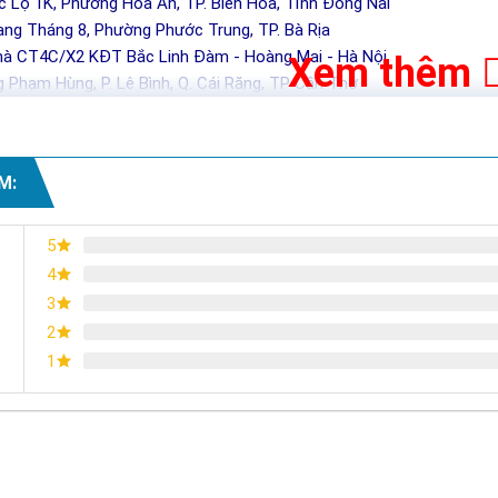
c Lộ 1K, Phường Hóa An, TP. Biên Hòa, Tỉnh Đồng Nai
ng Tháng 8, Phường Phước Trung, TP. Bà Rịa
hà CT4C/X2 KĐT Bắc Linh Đàm - Hoàng Mai - Hà Nội
Xem thêm
 Phạm Hùng, P. Lê Bình, Q. Cái Răng, TP Cần Thơ
M:
5
4
3
2
1