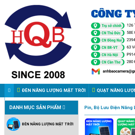
ĐÈN NĂNG LƯỢNG MẶT TRỜI
QUẠT NĂNG LƯỢ
VIDEO ĐÈN PHA ĐIỆN 220V
DANH MỤC SẢN PHẨM
Pin, Bộ Lưu Điện Năng
ĐÈN NĂNG LƯỢNG MẶT TRỜI