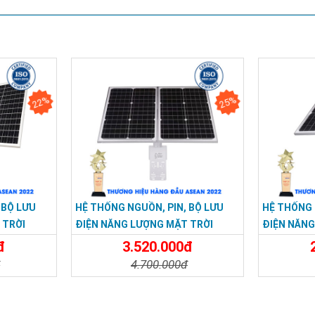
22%
25%
 BỘ LƯU
HỆ THỐNG NGUỒN, PIN, BỘ LƯU
HỆ THỐNG 
 TRỜI
ĐIỆN NĂNG LƯỢNG MẶT TRỜI
ĐIỆN NĂNG
12V40AH
12V20AH
đ
3.520.000đ
đ
4.700.000đ
Đặt Mua
Chi Tiết
Đặt Mua
Chi Tiế