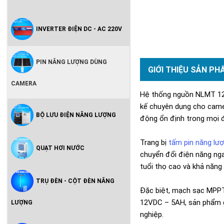
INVERTER ĐIỆN DC - AC 220V
PIN NĂNG LƯỢNG DÙNG
GIỚI THIỆU SẢN PH
CAMERA
Hệ thống nguồn NLMT 12V
kế chuyên dụng cho camer
BỘ LƯU ĐIỆN NĂNG LƯỢNG
động ổn định trong mọi đi
Trang bị
tấm pin năng lượ
QUẠT HƠI NƯỚC
chuyển đổi điện năng nga
tuổi thọ cao và khả năng 
TRỤ ĐÈN - CỘT ĐÈN NĂNG
Đặc biệt, mạch sạc MPPT 
12VDC – 5AH, sản phẩm đá
LƯỢNG
nghiệp.