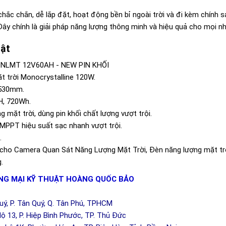
hắc chắn, dễ lắp đặt, hoạt động bền bỉ ngoài trời và đi kèm chín
 Đây chính là giải pháp năng lượng thông minh và hiệu quả cho mọi n
uật
NLMT 12V60AH - NEW PIN KHỐI
 trời Monocrystalline 120W.
 530mm.
H, 720Wh.
 mặt trời, dùng pin khối chất lượng vượt trội.
MPPT hiệu suất sạc nhanh vượt trội.
.
cho Camera Quan Sát Năng Lượng Mặt Trời, Đèn năng lượng mặt trời
.
G MẠI KỸ THUẬT HOÀNG QUỐC BẢO
Quý, P. Tân Quý, Q. Tân Phú, TPHCM
ộ 13, P. Hiệp Bình Phước, TP. Thủ Đức