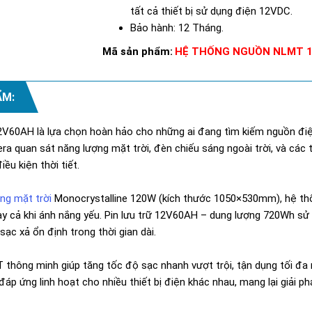
tất cả thiết bị sử dụng điện 12VDC.
Bảo hành: 12 Tháng.
Mã sản phẩm:
HỆ THỐNG NGUỒN NLMT 12
ẨM:
60AH là lựa chọn hoàn hảo cho những ai đang tìm kiếm nguồn điện 
a quan sát năng lượng mặt trời, đèn chiếu sáng ngoài trời, và các
ều kiện thời tiết.
ng mặt trời
Monocrystalline 120W (kích thước 1050×530mm), hệ thố
y cả khi ánh nắng yếu. Pin lưu trữ 12V60AH – dung lượng 720Wh sử d
sạc xả ổn định trong thời gian dài.
thông minh giúp tăng tốc độ sạc nhanh vượt trội, tận dụng tối đa 
p ứng linh hoạt cho nhiều thiết bị điện khác nhau, mang lại giải ph