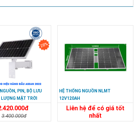
28%
NGUỒN, PIN, BỘ LƯU
HỆ THỐNG NGUỒN NLMT
 LƯỢNG MẶT TRỜI
12V120AH
2.420.000đ
Liên hệ để có giá tốt
nhất
3.400.000đ
Chi Tiết
Liên Hệ
t
Đặt Mua