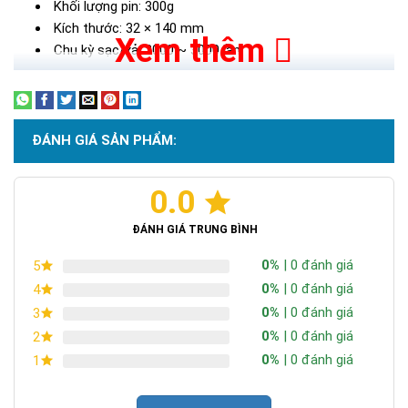
Khối lượng pin: 300g
Kích thước: 32 × 140 mm
Xem thêm
Chu kỳ sạc/xả: 2000 ~ 3000 lần
ĐÁNH GIÁ SẢN PHẨM:
0.0
ĐÁNH GIÁ TRUNG BÌNH
0%
| 0 đánh giá
5
0%
| 0 đánh giá
4
0%
| 0 đánh giá
3
0%
| 0 đánh giá
2
0%
| 0 đánh giá
1