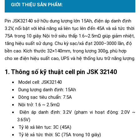
GIỚI THIỆU SẢN PHẨM:
Pin JSK32140 sở hữu dung lượng lớn 15Ah, điện áp danh định
3.2V, nổi bật với khả năng xả liên tục lên đến 45A và xả tức thời
75A trong 10 giây. Nội trở siêu thấp 1.6~2.5mΩ giúp giảm nhiệt,
tăng hiệu suất sử dụng. Chu kỳ sạc/xả đạt 2000–3000 lần, độ
bền cao. Kích thước 32×140mm, trọng lượng 300g, phù hợp
cho xe điện hiệu suất cao, UPS và hệ thống lưu trữ năng lượng.
Thông số kỹ thuật cell pin JSK 32140
Model cell: JSK32140
Dung lượng danh định: 15Ah
Dòng sạc tiêu chuẩn: 7.5A
Nội trở: 1.6 ~ 2.5mΩ
Điện áp danh định: 3.2V (phạm vi hoạt động: 2.0V ~
3.65V)
Tỷ lệ xả liên tục: 3C (45A)
Tỷ lệ xả tức thời: 5C (75A trong 10 giây)