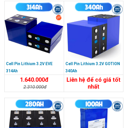
29%
Cell Pin Lithium 3.2V EVE
Cell Pin Lithium 3.2V GOTION
314Ah
340Ah
1.640.000đ
Liên hệ để có giá tốt
nhất
2.310.000đ
Chi Tiết
Liên Hệ
Chi Tiết
Đặt Mua