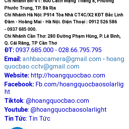
Chi Nhánh BR-VT:
600 Cách Mạng Tháng 8, Phường
Phước Trung, TP. Bà Rịa
Chi Nhánh Hà Nội: P914 Tòa Nhà CT4C/X2 KĐT Bắc Linh
Đàm - Hoàng Mai - Hà Nội.
Điện Thoại : 0912 526 586
-
0937 685 000.
Chi Nhánh Cần Thơ: 280 Đường Phạm Hùng, P. Lê Bình,
Q. Cái Răng, TP Cần Thơ
ĐT:
0937.685.000 - 028.66.795.795
Email:
anhbaocamera@gmail.com
-
hoang
quocbao.cctv@gmail.com
Website:
http://hoangquocbao.com
Facebook:
Fb.com/hoangquocbaosolarlig
ht
Tiktok
:
@hoangquocbao.com
Youtube
:
@hoangquocbaosolarlight
Tin Tức
:
Tin Tức