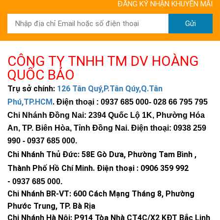
ĐĂNG KÝ NHẬN KHUYẾN MÃI
Gửi
CÔNG TY TNHH TM DV HOÀNG
QUỐC BẢO
Trụ sở chính:
126 Tân Quý,P.Tân Qúy,Q.Tân
Phú,TP.HCM
.
Điện thoại : 0937 685 000
- 028 66 795 795
Chi Nhánh Đồng Nai: 2394 Quốc Lộ 1K, Phường Hóa
An, TP. Biên Hòa, Tỉnh Đồng Nai. Điện thoại: 0938 259
990 -
0937 685 000
.
Chi Nhánh Thủ Đức:
58E Gò Dưa, Phường Tam Bình ,
Thành Phố Hồ Chí Minh
.
Điện thoại : 0906 359 992
-
0937 685 000
.
Chi Nhánh BR-VT:
600 Cách Mạng Tháng 8, Phường
Phước Trung, TP. Bà Rịa
Chi Nhánh Hà Nội: P914 Tòa Nhà CT4C/X2 KĐT Bắc Linh