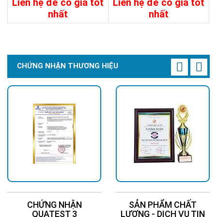
Liên hệ để có giá tốt
Liên hệ để có giá tốt
nhất
nhất
Chi Tiết
Liên Hệ
Chi Tiết
Liên Hệ
CHỨNG NHẬN THƯƠNG HIỆU
CHỨNG NHẬN
SẢN PHẨM CHẤT
QUATEST 3
LƯỢNG - DỊCH VỤ TIN