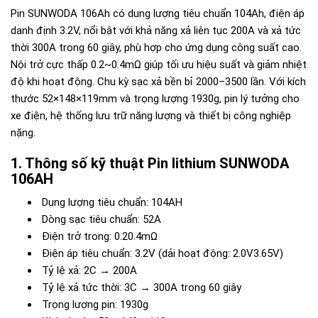
Pin SUNWODA 106Ah có dung lượng tiêu chuẩn 104Ah, điện áp
danh định 3.2V, nổi bật với khả năng xả liên tục 200A và xả tức
thời 300A trong 60 giây, phù hợp cho ứng dụng công suất cao.
Nội trở cực thấp 0.2~0.4mΩ giúp tối ưu hiệu suất và giảm nhiệt
độ khi hoạt động. Chu kỳ sạc xả bền bỉ 2000–3500 lần. Với kích
thước 52×148×119mm và trọng lượng 1930g, pin lý tưởng cho
xe điện, hệ thống lưu trữ năng lượng và thiết bị công nghiệp
nặng.
Thông số kỹ thuật Pin lithium SUNWODA
106AH
Dung lượng tiêu chuẩn: 104AH
Dòng sạc tiêu chuẩn: 52A
Điện trở trong: 0.20.4mΩ
Điện áp tiêu chuẩn: 3.2V (dải hoạt động: 2.0V3.65V)
Tỷ lệ xả: 2C → 200A
Tỷ lệ xả tức thời: 3C → 300A trong 60 giây
Trọng lượng pin: 1930g