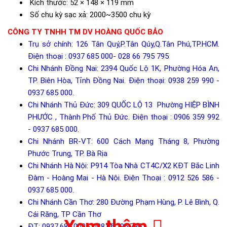
Kích thước: 52 × 148 × 119 mm
Số chu kỳ sạc xả: 2000~3500 chu kỳ
CÔNG TY TNHH TM DV HOÀNG QUỐC BẢO
Trụ sở chính: 126 Tân Quý,P.Tân Qúy,Q.Tân Phú,TP.HCM.
Điện thoại : 0937 685 000- 028 66 795 795
Chi Nhánh Đồng Nai: 2394 Quốc Lộ 1K, Phường Hóa An,
TP. Biên Hòa, Tỉnh Đồng Nai. Điện thoại: 0938 259 990 -
0937 685 000.
Chi Nhánh Thủ Đức: 309 QUỐC LỘ 13 Phường HIỆP BÌNH
PHƯỚC , Thành Phố Thủ Đức. Điện thoại : 0906 359 992
- 0937 685 000.
Chi Nhánh BR-VT: 600 Cách Mạng Tháng 8, Phường
Phước Trung, TP. Bà Rịa
Chi Nhánh Hà Nội: P914 Tòa Nhà CT4C/X2 KĐT Bắc Linh
Đàm - Hoàng Mai - Hà Nội. Điện Thoại : 0912 526 586 -
0937 685 000.
Chi Nhánh Cần Thơ: 280 Đường Phạm Hùng, P. Lê Bình, Q.
Cái Răng, TP Cần Thơ
Xem thêm
ĐT: 0937.685.000 - 028.66.795.795